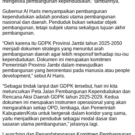
mengelola pembangunan kependudukan,” tambahnya.
Gubernur Al Haris menyampaikan pembangunan
kependudukan adalah pondasi utama pembangunan
nasional dan daerah. Penduduk bukan sekadar objek
pembangunan, tetapi subjek utama sekaligus tujuan akhir
pembangunan.
“Oleh karena itu GDPK Provinsi Jambi tahun 2025-2050
menjadi dokumen strategis yang menuntut arah
pembangunan daerah agar lebih responsif terhadap isu-isu
kependudukan. Dokumen ini merupakan komitmen
Pemerintah Provinsi Jambi dalam mewujudkan
pembangunan yang berorientasi pada manusia atau people
development,” sebut Al Haris.
“​Sebagai tindak lanjut dari GDPK tersebut, hari ini kita
meluncurkan Peta Jalan Pembangunan Kependudukan dan
Rencana Aksi Daerah GDPK tahun 2025-2029. ​Kedua
dokumen ini merupakan instrumen operasional yang akan
mengarahkan setiap OPD, lembaga, dan Pemerintah
Kabupaten/Kota untuk bergerak dalam koridor yang sama,
yaitu menjadikan penduduk sebagai modal dasar dan
sasaran utama pembangunan,” jelasnya lagi.
​Launching dan Penandatanganan Komitmen Pembangunan