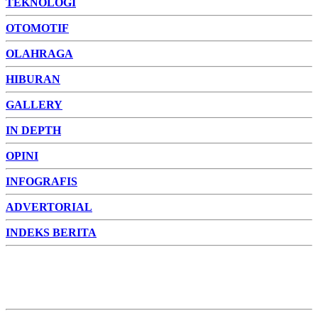
TEKNOLOGI
OTOMOTIF
OLAHRAGA
HIBURAN
GALLERY
IN DEPTH
OPINI
INFOGRAFIS
ADVERTORIAL
INDEKS BERITA
ADVERTORIAL
FOTO
VIDEO
PESONA JAMBI
PESONA
INDONESIA
PESONA DUNIA
CAKRAWALA
HEALTH
PROPERTY
LIFESTYLE
ENTREPRENEURSHIP