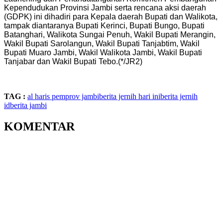
Kependudukan Provinsi Jambi serta rencana aksi daerah
(GDPK) ini dihadiri para Kepala daerah Bupati dan Walikota,
tampak diantaranya Bupati Kerinci, Bupati Bungo, Bupati
Batanghari, Walikota Sungai Penuh, Wakil Bupati Merangin,
Wakil Bupati Sarolangun, Wakil Bupati Tanjabtim, Wakil
Bupati Muaro Jambi, Wakil Walikota Jambi, Wakil Bupati
Tanjabar dan Wakil Bupati Tebo.(*/JR2)
TAG :
al haris
pemprov jambi
berita jernih hari ini
berita jernih
id
berita jambi
KOMENTAR