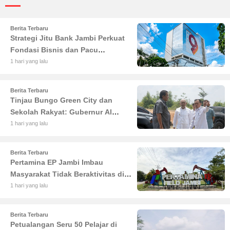
Berita Terbaru
Strategi Jitu Bank Jambi Perkuat
Fondasi Bisnis dan Pacu
Pertumbuhan Ekonomi Jambi
1 hari yang lalu
Berita Terbaru
Tinjau Bungo Green City dan
Sekolah Rakyat: Gubernur Al
Haris Tekankan Sinergi
1 hari yang lalu
Pendidikan dan Infrastruktur
Berita Terbaru
Pertamina EP Jambi Imbau
Masyarakat Tidak Beraktivitas di
Atas Jalur Pipa Migas Demi
1 hari yang lalu
Keselamatan Bersama
Berita Terbaru
Petualangan Seru 50 Pelajar di