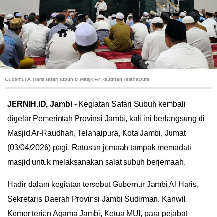
HUKUM
KRIMINAL
KHAZANAH
Gubernur Al Haris safari subuh di Masjid Ar Raudhah Telanaipura
LEISUR
JERNIH.ID, Jambi
- Kegiatan Safari Subuh kembali
TEKNOLOGI
digelar Pemerintah Provinsi Jambi, kali ini berlangsung di
Masjid Ar-Raudhah, Telanaipura, Kota Jambi, Jumat
OTOMOTIF
(03/04/2026) pagi. Ratusan jemaah tampak memadati
OLAHRAGA
masjid untuk melaksanakan salat subuh berjemaah.
HIBURAN
Hadir dalam kegiatan tersebut Gubernur Jambi Al Haris,
Sekretaris Daerah Provinsi Jambi Sudirman, Kanwil
GALLERY
Kementerian Agama Jambi, Ketua MUI, para pejabat