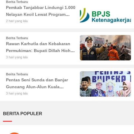
Berita Terbaru
Pemkab Tanjabbar Lindungi 1.000
Nelayan Kecil Lewat Program
BPJS Ketenagakerjaan
2 hari yang lalu
Berita Terbaru
Rawan Karhutla dan Kebakaran
Permukiman: Bupati Dillah Hich
Larang Camat Tinggalkan Wilayah
3 hari yang lalu
Berita Terbaru
Pentas Seni Sunda dan Banjar
Guncang Alun-Alun Kuala
Tungkal: Warga Tumpah Ruah
3 hari yang lalu
Nikmati Kuliner Gratis
BERITA POPULER