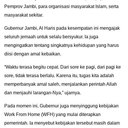
Pemprov Jambi, para organisasi masyarakat Islam, serta
IN
DEPTH
masyarakat sekitar.
Gubernur Jambi, Al Haris pada kesempatan ini mengajak
OPINI
seluruh jemaah untuk selalu bersyukur. Ia juga
INFOGRAFIS
mengingatkan tentang singkatnya kehidupan yang harus
diisi dengan amal kebaikan.
ADVERTORIAL
“Waktu terasa begitu cepat. Dari sore ke pagi, dari pagi ke
INDEKS
sore, tidak terasa berlalu. Karena itu, tugas kita adalah
BERITA
memperbanyak amal saleh, menjalankan perintah Allah
dan menjauhi larangan-Nya,” ujarnya.
Pada momen ini, Gubernur juga menyinggung kebijakan
Work From Home (WFH) yang mulai diterapkan
pemerintah. Ia menyebut kebijakan tersebut masih dalam