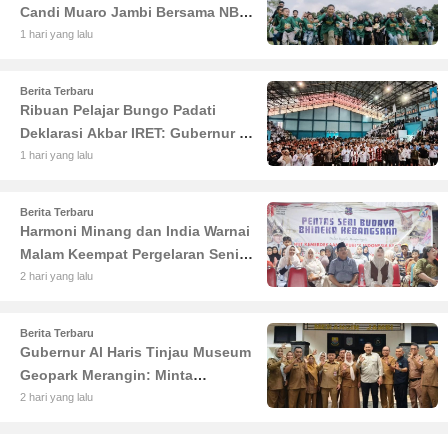
Candi Muaro Jambi Bersama NBT
Coal Group
1 hari yang lalu
Berita Terbaru
Ribuan Pelajar Bungo Padati
Deklarasi Akbar IRET: Gubernur Al
Haris Sentil Bahaya Judi Online
1 hari yang lalu
dan Radikalisme
Berita Terbaru
Harmoni Minang dan India Warnai
Malam Keempat Pergelaran Seni
Budaya di Alun-Alun Kuala
2 hari yang lalu
Tungkal
Berita Terbaru
Gubernur Al Haris Tinjau Museum
Geopark Merangin: Minta
Pengelola Genjot Inovasi dan
2 hari yang lalu
Tambah Koleksi