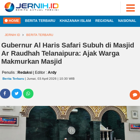
ADVERTORIAL
©
2022
FOTO
JERNIH.ID
HOME
BERITA TERBARU
KHAZANAH ISLAM
REGIONAL
NASIONAL
•
VIDEO
Developed
by
JERNIH ID
BERITA TERBARU
PESONA
JAMBI
Gubernur Al Haris Safari Subuh di Masjid
HOME
Ar Raudhah Telanaipura: Ajak Warga
PESONA
INDONESIA
Makmurkan Masjid
REGIONAL
PESONA
Penulis :
Redaksi
| Editor :
Ardy
DUNIA
Berita Terbaru
| Jumat, 03 April 2026 | 10:30 WIB
NASIONAL
CAKRAWALA
HEALTH
INTERNASIONAL
PROPERTY
EKOBIS
LIFESTYLE
ENTREPRENEURSHIP
POLITIK