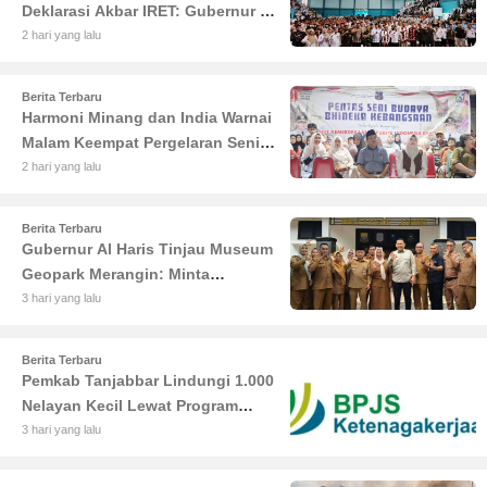
Deklarasi Akbar IRET: Gubernur Al
Haris Sentil Bahaya Judi Online
2 hari yang lalu
dan Radikalisme
Berita Terbaru
Harmoni Minang dan India Warnai
Malam Keempat Pergelaran Seni
Budaya di Alun-Alun Kuala
2 hari yang lalu
Tungkal
Berita Terbaru
Gubernur Al Haris Tinjau Museum
Geopark Merangin: Minta
Pengelola Genjot Inovasi dan
3 hari yang lalu
Tambah Koleksi
Berita Terbaru
Pemkab Tanjabbar Lindungi 1.000
Nelayan Kecil Lewat Program
BPJS Ketenagakerjaan
3 hari yang lalu