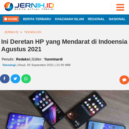
ADVERTORIAL
©
2022
FOTO
JERNIH.ID
HOME
BERITA TERBARU
KHAZANAH ISLAM
REGIONAL
NASIONAL
•
VIDEO
Developed
by
JERNIH ID
TEKNOLOGI
PESONA
JAMBI
Ini Deretan HP yang Mendarat di Indoensia
HOME
Agustus 2021
PESONA
INDONESIA
Penulis :
Redaksi
| Editor :
Yusminardi
REGIONAL
PESONA
Teknologi
| Ahad, 05 September 2021 | 21:50 WIB
DUNIA
NASIONAL
CAKRAWALA
HEALTH
INTERNASIONAL
PROPERTY
EKOBIS
LIFESTYLE
ENTREPRENEURSHIP
POLITIK