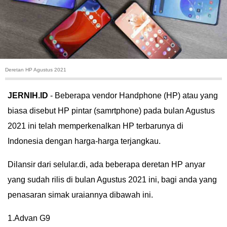
HUKUM
KRIMINAL
KHAZANAH
Deretan HP Agustus 2021
LEISUR
JERNIH.ID
- Beberapa vendor Handphone (HP) atau yang
biasa disebut HP pintar (samrtphone) pada bulan Agustus
TEKNOLOGI
2021 ini telah memperkenalkan HP terbarunya di
OTOMOTIF
Indonesia dengan harga-harga terjangkau.
Dilansir dari selular.di, ada beberapa deretan HP anyar
OLAHRAGA
yang sudah rilis di bulan Agustus 2021 ini, bagi anda yang
HIBURAN
penasaran simak uraiannya dibawah ini.
GALLERY
1.Advan G9