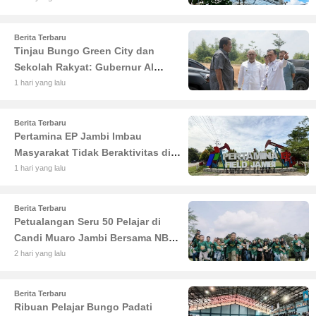
Berita Terbaru
Tinjau Bungo Green City dan
Sekolah Rakyat: Gubernur Al
Haris Tekankan Sinergi
1 hari yang lalu
Pendidikan dan Infrastruktur
Berita Terbaru
Pertamina EP Jambi Imbau
Masyarakat Tidak Beraktivitas di
Atas Jalur Pipa Migas Demi
1 hari yang lalu
Keselamatan Bersama
Berita Terbaru
Petualangan Seru 50 Pelajar di
Candi Muaro Jambi Bersama NBT
Coal Group
2 hari yang lalu
Berita Terbaru
Ribuan Pelajar Bungo Padati