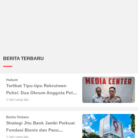
BERITA TERBARU
Hukum
Terlibat Tipu-tipu Rekrutmen
Polisi: Dua Oknum Anggota Polda
Jambi Diciduk Propam
1 hari yang lalu
Berita Terbaru
Strategi Jitu Bank Jambi Perkuat
Fondasi Bisnis dan Pacu
Pertumbuhan Ekonomi Jambi
1 hari yang lalu