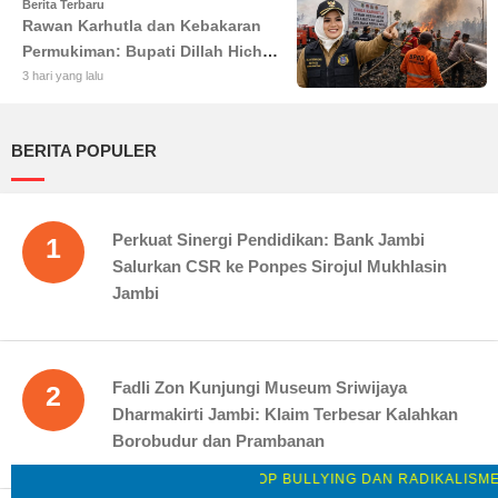
Berita Terbaru
Rawan Karhutla dan Kebakaran
Permukiman: Bupati Dillah Hich
Larang Camat Tinggalkan Wilayah
3 hari yang lalu
BERITA POPULER
Perkuat Sinergi Pendidikan: Bank Jambi
1
Salurkan CSR ke Ponpes Sirojul Mukhlasin
Jambi
Fadli Zon Kunjungi Museum Sriwijaya
2
Dharmakirti Jambi: Klaim Terbesar Kalahkan
Borobudur dan Prambanan
STOP BULLYING DAN RADIKALISME: WAGUB 