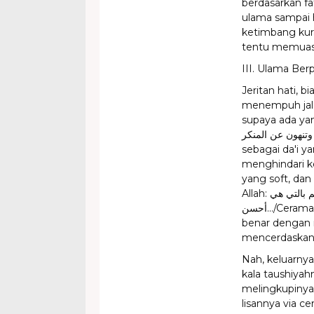
berdasarkan f
ulama sampai h
ketimbang kura
tentu memuask
III. Ulama Berp
Jeritan hati, 
menempuh jala
supaya ada yang berprofes
تاءمرون بالمعروف وتنهون عن المنكر..
sebagai da'i 
menghindari k
yang soft, dan
Allah: ادعوا الي سبيل ربك بالحكمة والموعظة الحسنة وجادلهم بالتي هي
أحسن.../Ceramahilah orang-orang agar berpegang pada agama yang
benar dengan
mencerdaskan 
Nah, keluarnya
kala taushiyah
melingkupinya
lisannya via c