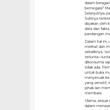
dalam beragam
bernegara? M
Selanjutnya, p
Sulitnya terle
diiyakan oleh 
data dan fakta
pandangan mata
Dalam hal ini,
melihat dan m
sebaliknya, ‘s
terlunta—lunt
dikonsumsi sa
tidak ada. Pe
untuk buka mu
menyeruak ke 
yang sensitif,
pihak lain mema
membara.
Ulama, sesuai
dalam menaseh