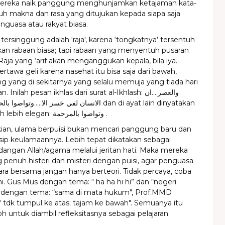
mereka naik panggung menghunjamkan ketajaman kata-
h makna dan rasa yang ditujukan kepada siapa saja
nguasa atau rakyat biasa.
tersinggung adalah ‘raja', karena ‘tongkatnya’ tersentuh
kan rabaan biasa; tapi rabaan yang menyentuh pusaran
Raja yang ‘arif akan menganggukan kepala, bila iya.
tertawa geli karena nasehat itu bisa saja dari bawah,
ng yang di sekitarnya yang selalu memuja yang tiada hari
nilah pesan ikhlas dari surat al-Ikhlash: والعصر....ان
الانسان لفي خسر الا.....و dan di ayat lain dinyatakan
agar berdakwah lebih elegan: وتواصوا بالمرحمة .
an, ulama berpuisi bukan mencari panggung baru dan
insip keulamaannya. Lebih tepat dikatakan sebagai
ngan Allah/agama melalui jeritan hati. Maka mereka
g penuh histeri dan misteri dengan puisi, agar penguasa
ara bersama jangan hanya berteori. Tidak percaya, coba
ni. Gus Mus dengan tema: “ ha ha hi hi” dan “negeri
 dengan tema: “sama di mata hukum", Prof.MMD
 tdk tumpul ke atas; tajam ke bawah". Semuanya itu
h untuk diambil refleksitasnya sebagai pelajaran