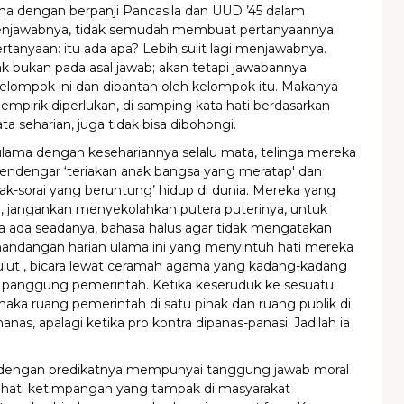
a dengan berpanji Pancasila dan UUD ’45 dalam
enjawabnya, tidak semudah membuat pertanyaannya.
ertanyaan: itu ada apa? Lebih sulit lagi menjawabnya.
tak bukan pada asal jawab; akan tetapi jawabannya
kelompok ini dan dibantah oleh kelompok itu. Makanya
 empirik diperlukan, di samping kata hati berdasarkan
 seharian, juga tidak bisa dibohongi.
 ulama dengan kesehariannya selalu mata, telinga mereka
endengar ‘teriakan anak bangsa yang meratap' dan
orak-sorai yang beruntung’ hidup di dunia. Mereka yang
a, jangankan menyekolahkan putera puterinya, untuk
ja ada seadanya, bahasa halus agar tidak mengatakan
mandangan harian ulama ini yang menyintuh hati mereka
lut , bicara lewat ceramah agama yang kadang-kadang
panggung pemerintah. Ketika keseruduk ke sesuatu
 maka ruang pemerintah di satu pihak dan ruang publik di
nas, apalagi ketika pro kontra dipanas-panasi. Jadilah ia
 dengan predikatnya mempunyai tanggung jawab moral
ati ketimpangan yang tampak di masyarakat