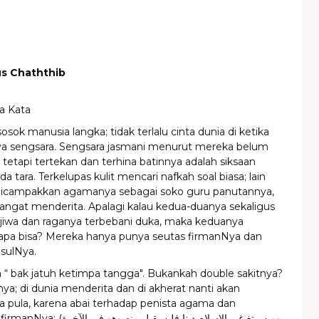
us Chaththib
a Kata
osok manusia langka; tidak terlalu cinta dunia di ketika
a sengsara. Sengsara jasmani menurut mereka belum
 tetapi tertekan dan terhina batinnya adalah siksaan
da tara. Terkelupas kulit mencari nafkah soal biasa; lain
 dicampakkan agamanya sebagai soko guru panutannya,
angat menderita. Apalagi kalau kedua-duanya sekaligus
 jiwa dan raganya terbebani duka, maka keduanya
i apa bisa? Mereka hanya punya seutas firmanNya dan
asulNya.
 “ bak jatuh ketimpa tangga". Bukankah double sakitnya?
nya; di dunia menderita dan di akherat nanti akan
 pula, karena abai terhadap penista agama dan
ومن يبتغ غير الاسلام دينا فلن يقبل من