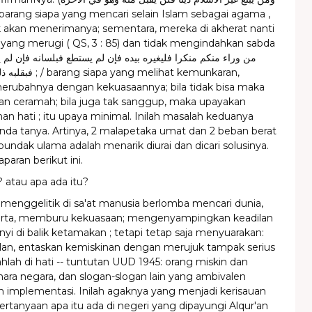
k akan menerimanya; sementara, mereka di akherat nanti
yang merugi ( QS, 3 : 85) dan tidak mengindahkan sabda
g melihat kemunkaran,
merubahnya dengan kekuasaannya; bila tidak bisa maka
an ceramah; bila juga tak sanggup, maka upayakan
n hati ; itu upaya minimal. Inilah masalah keduanya
da tanya. Artinya, 2 malapetaka umat dan 2 beban berat
pundak ulama adalah menarik diurai dan dicari solusinya.
aparan berikut ini.
 ? atau apa ada itu?
 menggelitik di sa'at manusia berlomba mencari dunia,
ta, memburu kekuasaan; mengenyampingkan keadilan
i di balik ketamakan ; tetapi tetap saja menyuarakan:
ilan, entaskan kemiskinan dengan merujuk tampak serius
ahlah di hati -- tuntutan UUD 1945: orang miskin dan
lihara negara, dan slogan-slogan lain yang ambivalen
an implementasi. Inilah agaknya yang menjadi kerisauan
rtanyaan apa itu ada di negeri yang dipayungi Alqur'an