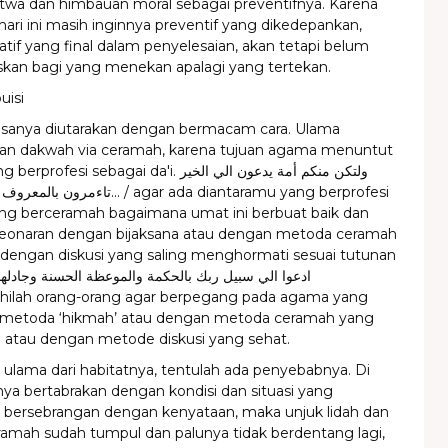
atwa dan himbauan moral sebagai preventifnya. Karena
ari ini masih inginnya preventif yang dikedepankan,
tif yang final dalam penyelesaian, akan tetapi belum
an bagi yang menekan apalagi yang tertekan.
uisi
biasanya diutarakan dengan bermacam cara. Ulama
n dakwah via ceramah, karena tujuan agama menuntut
i sebagai da'i. ولتكن منكم أمة يدعون الي الخير
. / agar ada diantaramu yang berprofesi
yang berceramah bagaimana umat ini berbuat baik dan
eonaran dengan bijaksana atau dengan metoda ceramah
 dengan diskusi yang saling menghormati sesuai tutunan
 metoda ‘hikmah’ atau dengan metoda ceramah yang
atau dengan metode diskusi yang sehat.
 ulama dari habitatnya, tentulah ada penyebabnya. Di
nya bertabrakan dengan kondisi dan situasi yang
 bersebrangan dengan kenyataan, maka unjuk lidah dan
eramah sudah tumpul dan palunya tidak berdentang lagi,