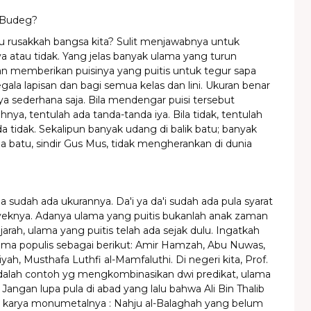
g Budeg?
u rusakkah bangsa kita? Sulit menjawabnya untuk
 atau tidak. Yang jelas banyak ulama yang turun
 memberikan puisinya yang puitis untuk tegur sapa
egala lapisan dan bagi semua kelas dan lini. Ukuran benar
ya sederhana saja. Bila mendengar puisi tersebut
ya, tentulah ada tanda-tanda iya. Bila tidak, tentulah
a tidak. Sekalipun banyak udang di balik batu; banyak
a batu, sindir Gus Mus, tidak mengherankan di dunia
 sudah ada ukurannya. Da'i ya da'i sudah ada pula syarat
yeknya. Adanya ulama yang puitis bukanlah anak zaman
jarah, ulama yang puitis telah ada sejak dulu. Ingatkah
ama populis sebagai berikut: Amir Hamzah, Abu Nuwas,
iyah, Musthafa Luthfi al-Mamfaluthi. Di negeri kita, Prof.
lah contoh yg mengkombinasikan dwi predikat, ulama
 Jangan lupa pula di abad yang lalu bahwa Ali Bin Thalib
n karya monumetalnya : Nahju al-Balaghah yang belum