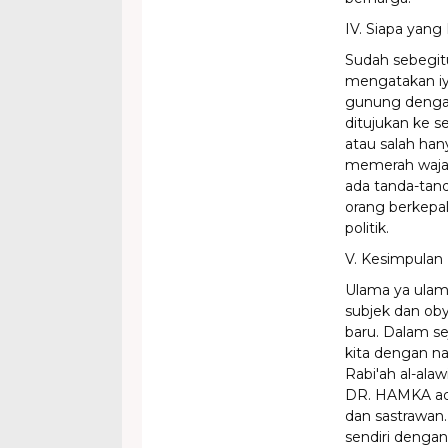
IV. Siapa yan
Sudah sebegit
mengatakan iya
gunung dengan
ditujukan ke s
atau salah han
memerah wajahn
ada tanda-tand
orang berkepal
politik.
V. Kesimpulan
Ulama ya ulama
subjek dan ob
baru. Dalam se
kita dengan n
Rabi'ah al-alaw
DR. HAMKA ada
dan sastrawan.
sendiri denga