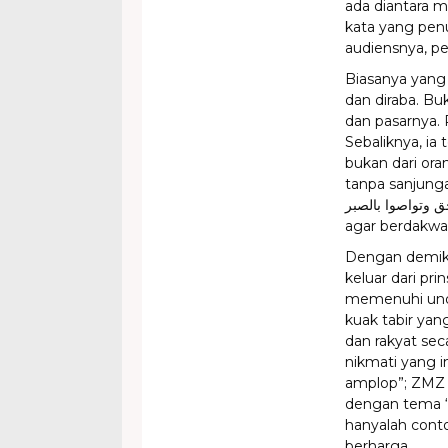
ada diantara 
kata yang penu
audiensnya, pe
Biasanya yang 
dan diraba. Bu
dan pasarnya. 
Sebaliknya, ia 
bukan dari ora
tanpa sanjungan. I
تواصوا بالحق وتواصوا بالصبر
Dengan demiki
keluar dari pr
memenuhi unda
kuak tabir yan
dan rakyat sec
nikmati yang i
amplop”; ZMZ
dengan tema “
hanyalah conto
berharga.