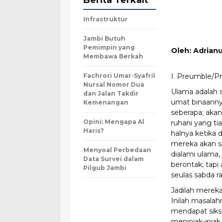
Berita Terkait
Infrastruktur
Jambi Butuh
Pemimpin yang
Oleh: Adrian
Membawa Berkah
Fachrori Umar-Syafril
I. Preumble/Pr
Nursal Nomor Dua
Ulama adalah s
dan Jalan Takdir
umat binaanny
Kemenangan
seberapa; akan
Opini: Mengapa Al
ruhani yang tia
Haris?
halnya ketika
mereka akan s
Menyoal Perbedaan
dialami ulama,
Data Survei dalam
berontak; tap
Pilgub Jambi
seulas sabda r
Jadilah mereka
Inilah masalah
mendapat siksa
meninjak-injak firmanNya: (ه وهو في الآخرة