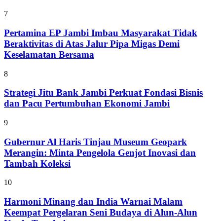
7
Pertamina EP Jambi Imbau Masyarakat Tidak
Beraktivitas di Atas Jalur Pipa Migas Demi
Keselamatan Bersama
8
Strategi Jitu Bank Jambi Perkuat Fondasi Bisnis
dan Pacu Pertumbuhan Ekonomi Jambi
9
Gubernur Al Haris Tinjau Museum Geopark
Merangin: Minta Pengelola Genjot Inovasi dan
Tambah Koleksi
10
Harmoni Minang dan India Warnai Malam
Keempat Pergelaran Seni Budaya di Alun-Alun