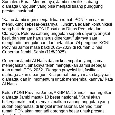
Sumatera Barat. Menurutnya, Jambi memiliki cabang
olahraga unggulan yang bisa menjadi tulang punggung
prestasi nasional.
“Kalau Jambi ingin menjadi tuan rumah PON, kami akan
mendukung sebesar-besarnya. Kuncinya adalah komunikasi
yang baik dengan KONI Pusat dan Dinas Pemuda dan
Olahraga. Potensi cabang unggulan seperti dayung, angkat
besi, dan senam harus terus diperkuat,” ujarnya saat
menghadiri pengukuhan dan pelantikan 74 pengurus KONI
Provinsi Jambi masa bakti 2025–2029 di Rumah Dinas
Gubernur Jambi, Senin (11/8/2025).
Gubernur Jambi Al Haris dalam kesempatan yang sama
menegaskan, pihaknya telah mengajukan Jambi sebagai
tuan rumah PON 2032. “Dengan proyeksi ini, fasilitas
olahraga akan dibangun. Kita pernah punya masa kejayaan
olahraga, dan ini momentum untuk mengembalikannya,” kata
Al Haris.
Ketua KONI Provinsi Jambi, AKBP Mat Sanusi, menargetkan
olahraga Jambi masuk 10 besar nasional. “Kami akan
bekerja maksimal, memaksimalkan cabang unggulan yang
sudah berprestasi di tingkat internasional. Menjadi tuan
rumah PON akan menjadi dorongan besar untuk prestasi