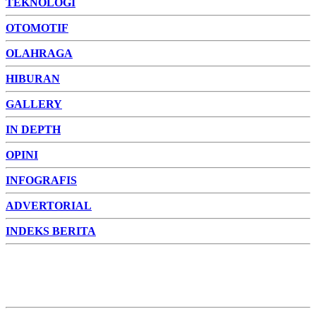
TEKNOLOGI
OTOMOTIF
OLAHRAGA
HIBURAN
GALLERY
IN DEPTH
OPINI
INFOGRAFIS
ADVERTORIAL
INDEKS BERITA
ADVERTORIAL
FOTO
VIDEO
PESONA JAMBI
PESONA
INDONESIA
PESONA DUNIA
CAKRAWALA
HEALTH
PROPERTY
LIFESTYLE
ENTREPRENEURSHIP