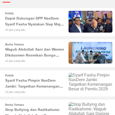
Politik
Dapat Dukungan DPP NasDem:
Syarif Fasha Nyatakan Siap Maju
di Pilgub Jambi
10 jam yang lalu
Berita Terbaru
Wagub Abdullah Sani dan Wamen
Dikdasmen Resmikan Bungo
Pintar: Dorong Digitalisasi
12 jam yang lalu
Pendidikan Jambi
Politik
Syarif Fasha Pimpin NasDem
Jambi: Targetkan Kemenangan
Besar di Pemilu 2029
14 jam yang lalu
Berita Terbaru
Stop Bullying dan Radikalisme: