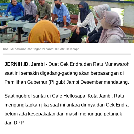
HUKUM
KRIMINAL
KHAZANAH
Jernih.id
Ratu Munawaroh saat ngobrol santai di Cafe Hellosapa
LEISUR
JERNIH.ID, Jambi
- Duet Cek Endra dan Ratu Munawaroh
TEKNOLOGI
saat ini semakin digadang-gadang akan berpasangan di
Pemilihan Gubernur (Pilgub) Jambi Desember mendatang.
OTOMOTIF
Saat ngobrol santai di Cafe Hellosapa, Kota Jambi. Ratu
OLAHRAGA
mengungkapkan jika saat ini antara dirinya dan Cek Endra
HIBURAN
belum ada kesepakatan dan masih menunggu petunjuk
dari DPP.
GALLERY