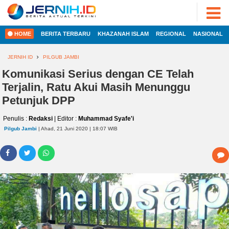
ADVERTORIAL
©
2022
FOTO
JERNIH.ID
HOME
BERITA TERBARU
KHAZANAH ISLAM
REGIONAL
NASIONAL
•
VIDEO
Developed
by
JERNIH ID
PILGUB JAMBI
PESONA
JAMBI
Komunikasi Serius dengan CE Telah
HOME
Terjalin, Ratu Akui Masih Menunggu
PESONA
INDONESIA
Petunjuk DPP
REGIONAL
PESONA
Penulis :
Redaksi
| Editor :
Muhammad Syafe'i
DUNIA
Pilgub Jambi
| Ahad, 21 Juni 2020 | 18:07 WIB
NASIONAL
CAKRAWALA
HEALTH
INTERNASIONAL
PROPERTY
EKOBIS
LIFESTYLE
ENTREPRENEURSHIP
POLITIK