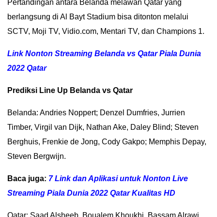
Pertandingan antara Belanda melawan Qatar yang
berlangsung di Al Bayt Stadium bisa ditonton melalui
SCTV, Moji TV, Vidio.com, Mentari TV, dan Champions 1.
Link Nonton Streaming Belanda vs Qatar Piala Dunia
2022 Qatar
Prediksi Line Up Belanda vs Qatar
Belanda: Andries Noppert; Denzel Dumfries, Jurrien
Timber, Virgil van Dijk, Nathan Ake, Daley Blind; Steven
Berghuis, Frenkie de Jong, Cody Gakpo; Memphis Depay,
Steven Bergwijn.
Baca juga:
7 Link dan Aplikasi untuk Nonton Live
Streaming Piala Dunia 2022 Qatar Kualitas HD
Qatar: Saad Alsheeb, Boualem Khoukhi, Bassam Alrawi,