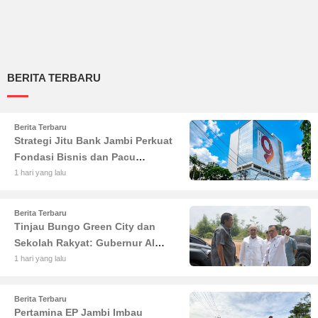
BERITA TERBARU
Berita Terbaru
Strategi Jitu Bank Jambi Perkuat
Fondasi Bisnis dan Pacu
Pertumbuhan Ekonomi Jambi
1 hari yang lalu
Berita Terbaru
Tinjau Bungo Green City dan
Sekolah Rakyat: Gubernur Al
Haris Tekankan Sinergi
1 hari yang lalu
Pendidikan dan Infrastruktur
Berita Terbaru
Pertamina EP Jambi Imbau