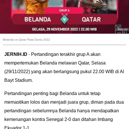
HUKUM
KRIMINAL
Bola.net
KHAZANAH
Belanda vs Qatar Piala Dunia 2022
LEISUR
JERNIH.ID
- Pertandingan terakhir grup A akan
mempertemukan Belanda melawan Qatar, Selasa
TEKNOLOGI
(29/11/2022) yang akan berlangsung pukul 22.00 WIB di Al
OTOMOTIF
Bayt Stadium.
Pertandingan penting bagi Belanda untuk tetap
OLAHRAGA
memastikan lolos dan menjadi juara grup, diman pada dua
HIBURAN
pertandingan sebelumnya Belanda hanya mendapatkan
kemenangan kontra Senegal 2-0 dan ditahan Imbang
GALLERY
Ekuador 1-1.