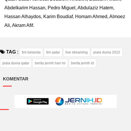
Abdelkarim Hassan, Pedro Miguel, Abdulaziz Hatem,
Hassan Alhaydos, Karim Boudiaf, Homam Ahmed, Almoez
Ali, Akram Afif.
TAG :
tim belanda
tim qatar
live streaming
piala dunia 2022
piala dunia qatar
berita jernih hari ini
berita jernih id
KOMENTAR