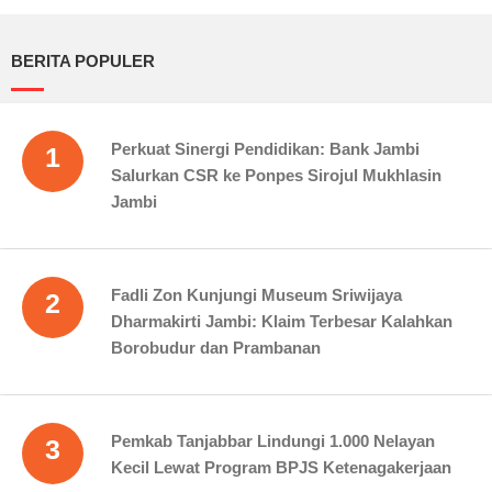
Nikmati Kuliner Gratis
BERITA POPULER
Perkuat Sinergi Pendidikan: Bank Jambi
1
Salurkan CSR ke Ponpes Sirojul Mukhlasin
Jambi
Fadli Zon Kunjungi Museum Sriwijaya
2
Dharmakirti Jambi: Klaim Terbesar Kalahkan
Borobudur dan Prambanan
Pemkab Tanjabbar Lindungi 1.000 Nelayan
3
Kecil Lewat Program BPJS Ketenagakerjaan