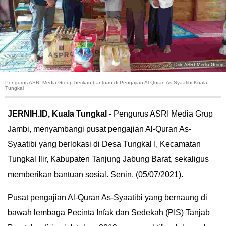
HUKUM
KRIMINAL
KHAZANAH
Dok ASRI Media Group
Pengurus ASRI Media Group berikan bantuan di Pengajian Al-Quran As-Syaatibi Kuala
LEISUR
Tungkal
TEKNOLOGI
JERNIH.ID, Kuala Tungkal
- Pengurus ASRI Media Grup
Jambi, menyambangi pusat pengajian Al-Quran As-
OTOMOTIF
Syaatibi yang berlokasi di Desa Tungkal I, Kecamatan
Tungkal Ilir, Kabupaten Tanjung Jabung Barat, sekaligus
OLAHRAGA
memberikan bantuan sosial. Senin, (05/07/2021).
HIBURAN
Pusat pengajian Al-Quran As-Syaatibi yang bernaung di
bawah lembaga Pecinta Infak dan Sedekah (PIS) Tanjab
GALLERY