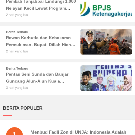
Pemkab Tanjabbar Lindungi 1.000
Nelayan Kecil Lewat Program
BPJS Ketenagakerjaan
2 hari yang lalu
Berita Terbaru
Rawan Karhutla dan Kebakaran
Permukiman: Bupati Dillah Hich
Larang Camat Tinggalkan Wilayah
2 hari yang lalu
Berita Terbaru
Pentas Seni Sunda dan Banjar
Guncang Alun-Alun Kuala
Tungkal: Warga Tumpah Ruah
3 hari yang lalu
Nikmati Kuliner Gratis
BERITA POPULER
Menbud Fadli Zon di UNJA: Indonesia Adalah
1