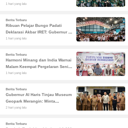
Coal Group
1 hari yang lalu
Berita Terbaru
Ribuan Pelajar Bungo Padati
Deklarasi Akbar IRET: Gubernur Al
Haris Sentil Bahaya Judi Online
1 hari yang lalu
dan Radikalisme
Berita Terbaru
Harmoni Minang dan India Warnai
Malam Keempat Pergelaran Seni
Budaya di Alun-Alun Kuala
1 hari yang lalu
Tungkal
Berita Terbaru
Gubernur Al Haris Tinjau Museum
Geopark Merangin: Minta
Pengelola Genjot Inovasi dan
2 hari yang lalu
Tambah Koleksi
Berita Terbaru