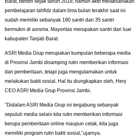
Barat, berdiri sejak tahun 2019, namun aktif melaksanakan
IN
pembelajaran tahfidz dalam lima bulan terakhir saat ini
DEPTH
sudah memiliki sebanyak 190 santri dan 35 santri
bermukin di asrsma. Mayoritas merupakan santri dari luar
OPINI
kabupaten Tanjab Barat.
INFOGRAFIS
ASRI Media Grup merupakan kumpulan beberapa media
di Provinsi Jambi disamping rutin memberikan informasi
ADVERTORIAL
dan pemberitaan, tetapi juga mengutamakan untuk
INDEKS
melakukan bakti sosial. Hal itu diungkapkan oleh, Hery
BERITA
CEO ASRI Media Grup Provinsi Jambi.
"Didalam ASRI Media Grup ini tergabung sebanyak
sepuluh media selain kita rutin memberikan informasi
berupa pemberitaan online maupun cetak, kita juga
memiliki program rutin bakti sosial,"ujarnya.