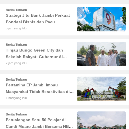
Berita Terbaru
Strategi Jitu Bank Jambi Perkuat
Fondasi Bisnis dan Pacu
Pertumbuhan Ekonomi Jambi
5 jam yang lalu
Berita Terbaru
Tinjau Bungo Green City dan
Sekolah Rakyat: Gubernur Al
Haris Tekankan Sinergi
7 jam yang lalu
Pendidikan dan Infrastruktur
Berita Terbaru
Pertamina EP Jambi Imbau
Masyarakat Tidak Beraktivitas di
Atas Jalur Pipa Migas Demi
1 hari yang lalu
Keselamatan Bersama
Berita Terbaru
Petualangan Seru 50 Pelajar di
Candi Muaro Jambi Bersama NBT