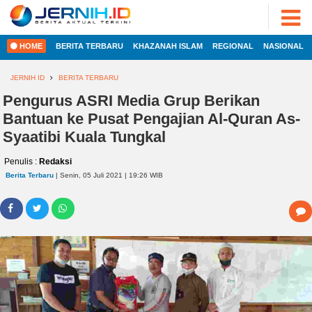
ADVERTORIAL
©
2022
FOTO
JERNIH.ID
HOME
BERITA TERBARU
KHAZANAH ISLAM
REGIONAL
NASIONAL
•
VIDEO
Developed
by
JERNIH ID
BERITA TERBARU
PESONA
JAMBI
Pengurus ASRI Media Grup Berikan
HOME
Bantuan ke Pusat Pengajian Al-Quran As-
PESONA
INDONESIA
Syaatibi Kuala Tungkal
REGIONAL
PESONA
Penulis :
Redaksi
DUNIA
Berita Terbaru
| Senin, 05 Juli 2021 | 19:26 WIB
NASIONAL
CAKRAWALA
HEALTH
INTERNASIONAL
PROPERTY
EKOBIS
LIFESTYLE
ENTREPRENEURSHIP
POLITIK