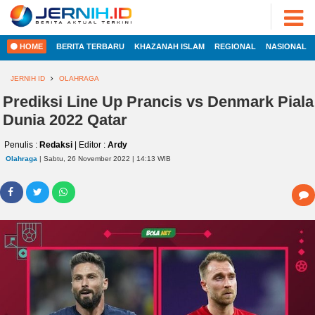
ADVERTORIAL
©
2022
FOTO
JERNIH.ID
HOME
BERITA TERBARU
KHAZANAH ISLAM
REGIONAL
NASIONAL
•
VIDEO
Developed
by
JERNIH ID
OLAHRAGA
PESONA
JAMBI
Prediksi Line Up Prancis vs Denmark Piala
HOME
Dunia 2022 Qatar
PESONA
INDONESIA
Penulis :
Redaksi
| Editor :
Ardy
REGIONAL
PESONA
Olahraga
| Sabtu, 26 November 2022 | 14:13 WIB
DUNIA
NASIONAL
CAKRAWALA
HEALTH
INTERNASIONAL
PROPERTY
EKOBIS
LIFESTYLE
ENTREPRENEURSHIP
POLITIK