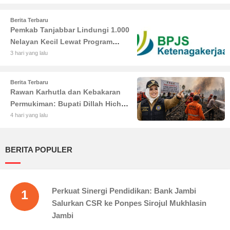
Tambah Koleksi
Berita Terbaru
Pemkab Tanjabbar Lindungi 1.000
Nelayan Kecil Lewat Program
BPJS Ketenagakerjaan
3 hari yang lalu
Berita Terbaru
Rawan Karhutla dan Kebakaran
Permukiman: Bupati Dillah Hich
Larang Camat Tinggalkan Wilayah
4 hari yang lalu
BERITA POPULER
Perkuat Sinergi Pendidikan: Bank Jambi
1
Salurkan CSR ke Ponpes Sirojul Mukhlasin
Jambi