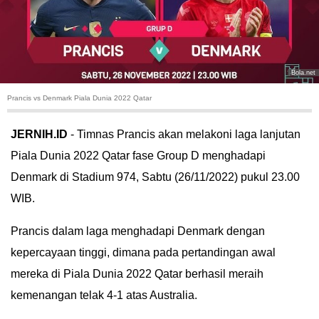
HUKUM
KRIMINAL
Bola.net
KHAZANAH
Prancis vs Denmark Piala Dunia 2022 Qatar
LEISUR
JERNIH.ID
- Timnas Prancis akan melakoni laga lanjutan
Piala Dunia 2022 Qatar fase Group D menghadapi
TEKNOLOGI
Denmark di Stadium 974, Sabtu (26/11/2022) pukul 23.00
OTOMOTIF
WIB.
Prancis dalam laga menghadapi Denmark dengan
OLAHRAGA
kepercayaan tinggi, dimana pada pertandingan awal
HIBURAN
mereka di Piala Dunia 2022 Qatar berhasil meraih
kemenangan telak 4-1 atas Australia.
GALLERY