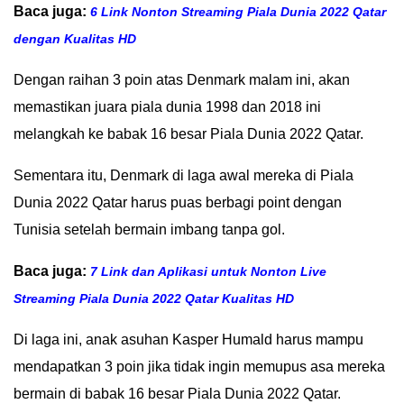
Baca juga:
6 Link Nonton Streaming Piala Dunia 2022 Qatar
IN
dengan Kualitas HD
DEPTH
Dengan raihan 3 poin atas Denmark malam ini, akan
OPINI
memastikan juara piala dunia 1998 dan 2018 ini
melangkah ke babak 16 besar Piala Dunia 2022 Qatar.
INFOGRAFIS
Sementara itu, Denmark di laga awal mereka di Piala
ADVERTORIAL
Dunia 2022 Qatar harus puas berbagi point dengan
INDEKS
Tunisia setelah bermain imbang tanpa gol.
BERITA
Baca juga:
7 Link dan Aplikasi untuk Nonton Live
Streaming Piala Dunia 2022 Qatar Kualitas HD
Di laga ini, anak asuhan Kasper Humald harus mampu
mendapatkan 3 poin jika tidak ingin memupus asa mereka
bermain di babak 16 besar Piala Dunia 2022 Qatar.