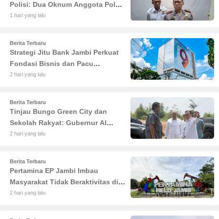
Polisi: Dua Oknum Anggota Polda
Jambi Diciduk Propam
1 hari yang lalu
Berita Terbaru
Strategi Jitu Bank Jambi Perkuat
Fondasi Bisnis dan Pacu
Pertumbuhan Ekonomi Jambi
2 hari yang lalu
Berita Terbaru
Tinjau Bungo Green City dan
Sekolah Rakyat: Gubernur Al
Haris Tekankan Sinergi
2 hari yang lalu
Pendidikan dan Infrastruktur
Berita Terbaru
Pertamina EP Jambi Imbau
Masyarakat Tidak Beraktivitas di
Atas Jalur Pipa Migas Demi
2 hari yang lalu
Keselamatan Bersama