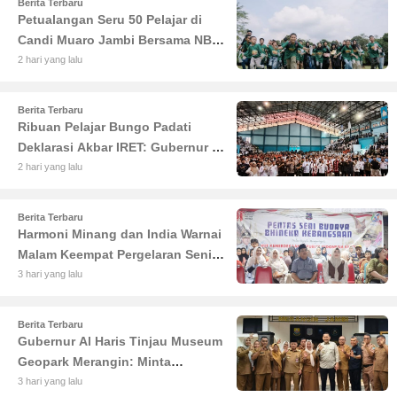
Berita Terbaru
Petualangan Seru 50 Pelajar di
Candi Muaro Jambi Bersama NBT
Coal Group
2 hari yang lalu
Berita Terbaru
Ribuan Pelajar Bungo Padati
Deklarasi Akbar IRET: Gubernur Al
Haris Sentil Bahaya Judi Online
2 hari yang lalu
dan Radikalisme
Berita Terbaru
Harmoni Minang dan India Warnai
Malam Keempat Pergelaran Seni
Budaya di Alun-Alun Kuala
3 hari yang lalu
Tungkal
Berita Terbaru
Gubernur Al Haris Tinjau Museum
Geopark Merangin: Minta
Pengelola Genjot Inovasi dan
3 hari yang lalu