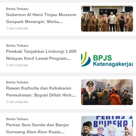
Berita Terbaru
Gubernur Al Haris Tinjau Museum
Geopark Merangin: Minta
Pengelola Genjot Inovasi dan
2 hari yang lalu
Tambah Koleksi
Berita Terbaru
Pemkab Tanjabbar Lindungi 1.000
Nelayan Kecil Lewat Program
BPJS Ketenagakerjaan
2 hari yang lalu
Berita Terbaru
Rawan Karhutla dan Kebakaran
Permukiman: Bupati Dillah Hich
Larang Camat Tinggalkan Wilayah
2 hari yang lalu
Berita Terbaru
Pentas Seni Sunda dan Banjar
Guncang Alun-Alun Kuala