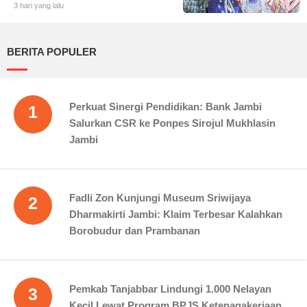
Tungkal: Warga Tumpah Ruah
3 hari yang lalu
Nikmati Kuliner Gratis
BERITA POPULER
Perkuat Sinergi Pendidikan: Bank Jambi
1
Salurkan CSR ke Ponpes Sirojul Mukhlasin
Jambi
Fadli Zon Kunjungi Museum Sriwijaya
2
Dharmakirti Jambi: Klaim Terbesar Kalahkan
Borobudur dan Prambanan
Pemkab Tanjabbar Lindungi 1.000 Nelayan
3
Kecil Lewat Program BPJS Ketenagakerjaan