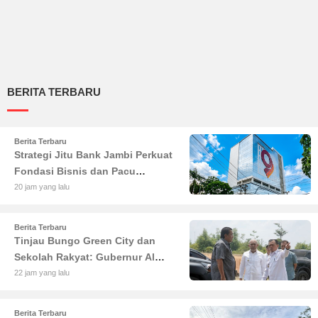
BERITA TERBARU
Berita Terbaru
Strategi Jitu Bank Jambi Perkuat
Fondasi Bisnis dan Pacu
Pertumbuhan Ekonomi Jambi
20 jam yang lalu
Berita Terbaru
Tinjau Bungo Green City dan
Sekolah Rakyat: Gubernur Al
Haris Tekankan Sinergi
22 jam yang lalu
Pendidikan dan Infrastruktur
Berita Terbaru