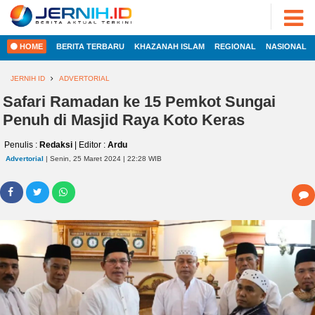
ADVERTORIAL
©
2022
FOTO
JERNIH.ID
HOME
BERITA TERBARU
KHAZANAH ISLAM
REGIONAL
NASIONAL
•
VIDEO
Developed
by
JERNIH ID
ADVERTORIAL
PESONA
JAMBI
Safari Ramadan ke 15 Pemkot Sungai
HOME
Penuh di Masjid Raya Koto Keras
PESONA
INDONESIA
Penulis :
Redaksi
| Editor :
Ardu
REGIONAL
PESONA
Advertorial
| Senin, 25 Maret 2024 | 22:28 WIB
DUNIA
NASIONAL
CAKRAWALA
HEALTH
INTERNASIONAL
PROPERTY
EKOBIS
LIFESTYLE
ENTREPRENEURSHIP
POLITIK