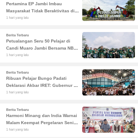
Pertamina EP Jambi Imbau
Masyarakat Tidak Beraktivitas di
Atas Jalur Pipa Migas Demi
1 hari yang lalu
Keselamatan Bersama
Berita Terbaru
Petualangan Seru 50 Pelajar di
Candi Muaro Jambi Bersama NBT
Coal Group
1 hari yang lalu
Berita Terbaru
Ribuan Pelajar Bungo Padati
Deklarasi Akbar IRET: Gubernur Al
Haris Sentil Bahaya Judi Online
1 hari yang lalu
dan Radikalisme
Berita Terbaru
Harmoni Minang dan India Warnai
Malam Keempat Pergelaran Seni
Budaya di Alun-Alun Kuala
1 hari yang lalu
Tungkal