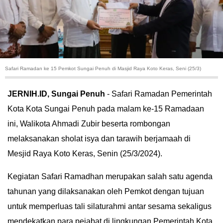
HUKUM
KRIMINAL
KHAZANAH
Safari Ramadan ke 15 Pemkot Sungai Penuh di Masjid Raya Koto Keras, Seni (25/3)
LEISUR
JERNIH.ID, Sungai Penuh
- Safari Ramadan Pemerintah
Kota Kota Sungai Penuh pada malam ke-15 Ramadaan
TEKNOLOGI
ini, Walikota Ahmadi Zubir beserta rombongan
OTOMOTIF
melaksanakan sholat isya dan tarawih berjamaah di
Mesjid Raya Koto Keras, Senin (25/3/2024).
OLAHRAGA
Kegiatan Safari Ramadhan merupakan salah satu agenda
HIBURAN
tahunan yang dilaksanakan oleh Pemkot dengan tujuan
untuk memperluas tali silaturahmi antar sesama sekaligus
GALLERY
mendekatkan para pejabat di lingkungan Pemerintah Kota