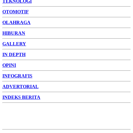
TEKNOLOGI
OTOMOTIF
OLAHRAGA
HIBURAN
GALLERY
IN DEPTH
OPINI
INFOGRAFIS
ADVERTORIAL
INDEKS BERITA
ADVERTORIAL
FOTO
VIDEO
PESONA JAMBI
PESONA
INDONESIA
PESONA DUNIA
CAKRAWALA
HEALTH
PROPERTY
LIFESTYLE
ENTREPRENEURSHIP