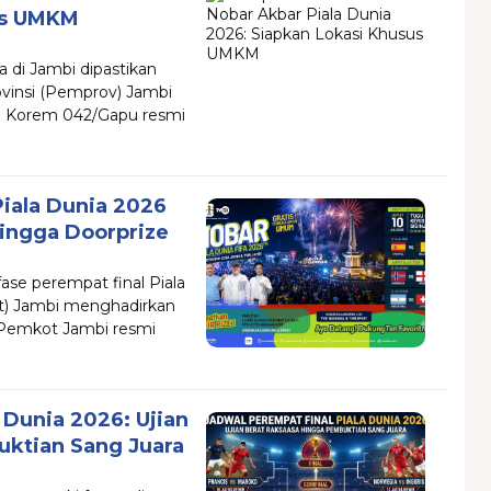
us UMKM
a di Jambi dipastikan
vinsi (Pemprov) Jambi
n Korem 042/Gapu resmi
iala Dunia 2026
Hingga Doorprize
se perempat final Piala
t) Jambi menghadirkan
 Pemkot Jambi resmi
 Dunia 2026: Ujian
uktian Sang Juara