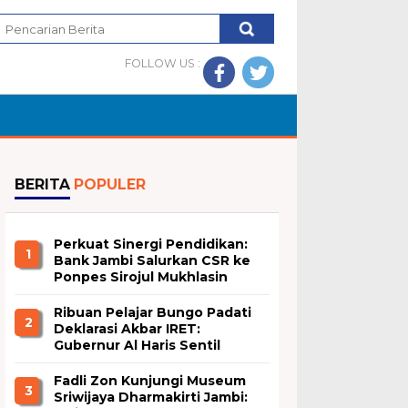
FOLLOW US :
BERITA
POPULER
Perkuat Sinergi Pendidikan:
1
Bank Jambi Salurkan CSR ke
Ponpes Sirojul Mukhlasin
Jambi
Ribuan Pelajar Bungo Padati
2
Deklarasi Akbar IRET:
Gubernur Al Haris Sentil
Bahaya Judi Online dan
Radikalisme
Fadli Zon Kunjungi Museum
3
Sriwijaya Dharmakirti Jambi: