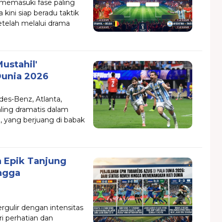
 memasuki fase paling
a kini siap beradu taktik
etelah melalui drama
Mustahil'
Dunia 2026
es-Benz, Atlanta,
aling dramatis dalam
a, yang berjuang di babak
n Epik Tanjung
ngga
rgulir dengan intensitas
i perhatian dan