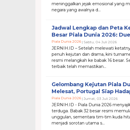
meninggalkan jejak emosional yang m
negara yang awalnya d...
Jadwal Lengkap dan Peta K
Besar Piala Dunia 2026: Du
Piala Dunia 2026
| Sabtu, 04 Juli 2026
JERNIH.ID – Setelah melewati ketatny
penuh kejutan dan drama, kini turnam
resmi melangkah ke babak 16 besar. S
terbaik telah memastikan...
Gelombang Kejutan Piala Du
Melesat, Portugal Siap Hada
Piala Dunia 2026
| Jumat, 03 Juli 2026
JERNIH.ID - ​Piala Dunia 2026 menyaj
terduga. Babak 32 besar resmi memul
unggulan, sementara tim-tim kuda hitam
menjadi sorotan utama s...