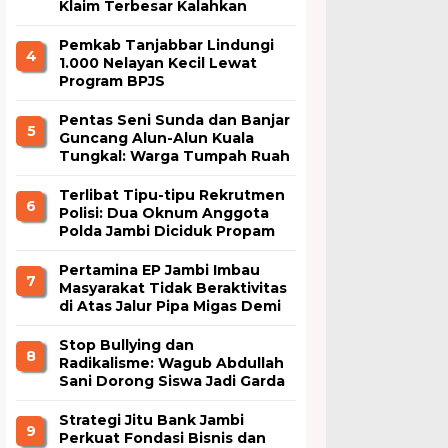
Klaim Terbesar Kalahkan
Borobudur dan Prambanan
Pemkab Tanjabbar Lindungi
4
1.000 Nelayan Kecil Lewat
Program BPJS
Ketenagakerjaan
Pentas Seni Sunda dan Banjar
5
Guncang Alun-Alun Kuala
Tungkal: Warga Tumpah Ruah
Nikmati Kuliner Gratis
Terlibat Tipu-tipu Rekrutmen
6
Polisi: Dua Oknum Anggota
Polda Jambi Diciduk Propam
Pertamina EP Jambi Imbau
7
Masyarakat Tidak Beraktivitas
di Atas Jalur Pipa Migas Demi
Keselamatan Bersama
Stop Bullying dan
8
Radikalisme: Wagub Abdullah
Sani Dorong Siswa Jadi Garda
Terdepan Bangsa
Strategi Jitu Bank Jambi
9
Perkuat Fondasi Bisnis dan