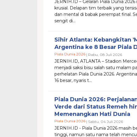
JERNIH.ID – Gelaran Piala Dunia 2026
krusial. Delapan tim terbaik yang tersis
dan mental di babak perempat final. S
sengit di...
Sihir Atlanta: Kebangkitan '
Argentina ke 8 Besar Piala 
Piala Dunia 2026
| Rabu, 08 Juli 2026
JERNIH.ID, ​ATLANTA – Stadion Merced
menjadi saksi bisu salah satu malam p
perhelatan Piala Dunia 2026. Argentin
16 besar, nyaris t...
Piala Dunia 2026: Perjalana
Verde dari Status Remeh hi
Memenangkan Hati Dunia
Piala Dunia 2026
| Sabtu, 04 Juli 2026
JERNIH.ID - ​Piala Dunia 2026 masih be
tinggi, namun satu nama telah mencur