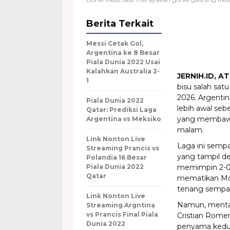
Berita Terkait
Messi Cetak Gol,
Argentina ke 8 Besar
Piala Dunia 2022 Usai
Kalahkan Australia 2-
JERNIH.ID, ​
1
bisu salah sat
2026. Argentin
Piala Dunia 2022
lebih awal se
Qatar: Prediksi Laga
yang membawa 
Argentina vs Meksiko
malam.
Link Nonton Live
​Laga ini semp
Streaming Prancis vs
yang tampil de
Polandia 16 Besar
Piala Dunia 2022
memimpin 2-0 l
Qatar
mematikan Most
tenang sempat
Link Nonton Live
​Namun, mentali
Streaming Argntina
vs Prancis Final Piala
Cristian Rome
Dunia 2022
penyama kedudu