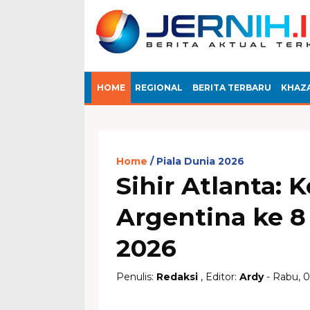
HOME
REGIONAL
BERITA TERBARU
KHAZ
Home
Piala Dunia 2026
Sihir Atlanta: 
Argentina ke 8
2026
Penulis:
Redaksi
, Editor:
Ardy
- Rabu, 0