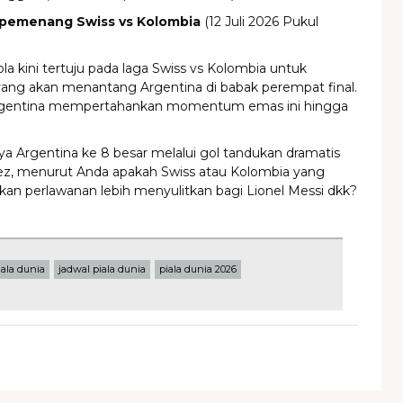
 pemenang Swiss vs Kolombia
(12 Juli 2026 Pukul
la kini tertuju pada laga Swiss vs Kolombia untuk
yang akan menantang Argentina di babak perempat final.
entina mempertahankan momentum emas ini hingga
ya Argentina ke 8 besar melalui gol tandukan dramatis
z, menurut Anda apakah Swiss atau Kolombia yang
an perlawanan lebih menyulitkan bagi Lionel Messi dkk?
iala dunia
jadwal piala dunia
piala dunia 2026