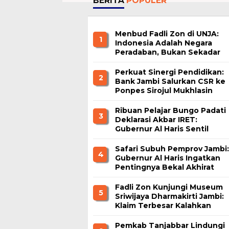
BERITA
POPULER
Menbud Fadli Zon di UNJA:
1
Indonesia Adalah Negara
Peradaban, Bukan Sekadar
Nation State
Perkuat Sinergi Pendidikan:
2
Bank Jambi Salurkan CSR ke
Ponpes Sirojul Mukhlasin
Jambi
Ribuan Pelajar Bungo Padati
3
Deklarasi Akbar IRET:
Gubernur Al Haris Sentil
Bahaya Judi Online dan
Radikalisme
Safari Subuh Pemprov Jambi:
4
Gubernur Al Haris Ingatkan
Pentingnya Bekal Akhirat
Fadli Zon Kunjungi Museum
5
Sriwijaya Dharmakirti Jambi:
Klaim Terbesar Kalahkan
Borobudur dan Prambanan
Pemkab Tanjabbar Lindungi