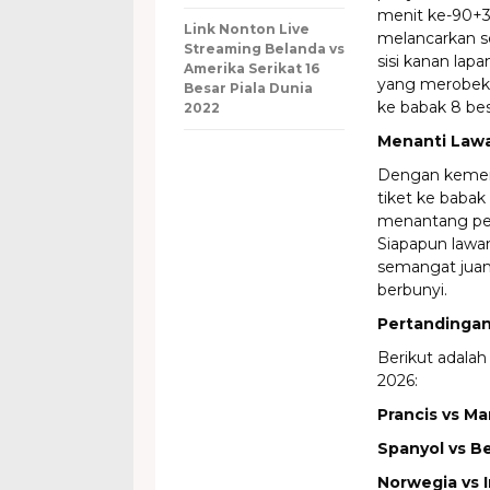
menit ke-90+3,
Link Nonton Live
melancarkan se
Streaming Belanda vs
sisi kanan la
Amerika Serikat 16
yang merobek 
Besar Piala Dunia
ke babak 8 be
2022
​Menanti Law
​Dengan kemen
tiket ke baba
menantang pem
Siapapun lawa
semangat juan
berbunyi.
Pertandingan
​Berikut adala
2026:
Prancis vs M
Spanyol vs Be
Norwegia vs I