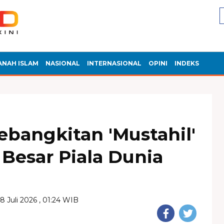
ANAH ISLAM
NASIONAL
INTERNASIONAL
OPINI
INDEKS
Kebangkitan 'Mustahil'
 Besar Piala Dunia
8 Juli 2026 , 01:24 WIB