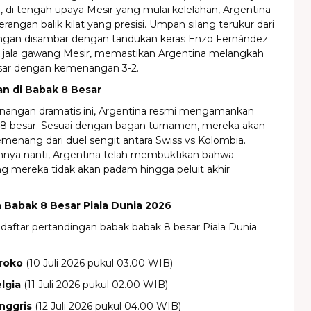
 di tengah upaya Mesir yang mulai kelelahan, Argentina
rangan balik kilat yang presisi. Umpan silang terukur dari
pangan disambar dengan tandukan keras Enzo Fernández
jala gawang Mesir, memastikan Argentina melangkah
sar dengan kemenangan 3-2.
an di Babak 8 Besar
angan dramatis ini, Argentina resmi mengamankan
k 8 besar. Sesuai dengan bagan turnamen, mereka akan
enang dari duel sengit antara Swiss vs Kolombia.
nnya nanti, Argentina telah membuktikan bahwa
g mereka tidak akan padam hingga peluit akhir
 Babak 8 Besar Piala Dunia 2026
h daftar pertandingan babak babak 8 besar Piala Dunia
aroko
(10 Juli 2026 pukul 03.00 WIB)
lgia
(11 Juli 2026 pukul 02.00 WIB)
nggris
(12 Juli 2026 pukul 04.00 WIB)