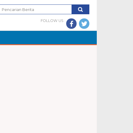
FOLLOW US :