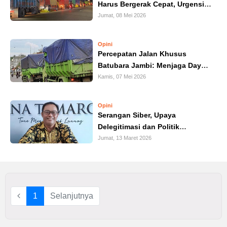
Harus Bergerak Cepat, Urgensi
IN
Percepatan Jalan Khusus
Jumat, 08 Mei 2026
DEPTH
Batubara
Opini
OPINI
Percepatan Jalan Khusus
Batubara Jambi: Menjaga Daya
INFOGRAFIS
Saing Investasi di Tengah Krisis
Kamis, 07 Mei 2026
Energi Global
ADVERTORIAL
Opini
Serangan Siber, Upaya
Delegitimasi dan Politik
INDEKS
BERITA
Pembuktian Kinerja
Jumat, 13 Maret 2026
1
Selanjutnya