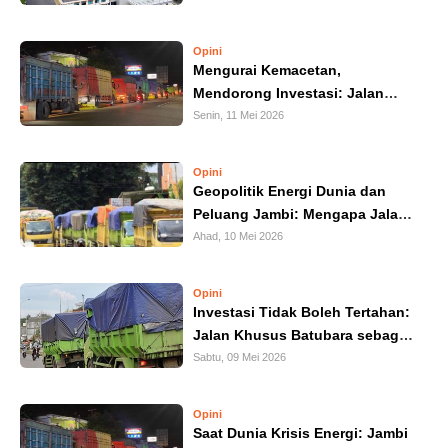
HUKUM
Opini
Mengurai Kemacetan,
KRIMINAL
Mendorong Investasi: Jalan
Khusus Batubara sebagai Solusi
Senin, 11 Mei 2026
KHAZANAH
Struktural Jambi
LEISUR
Opini
Geopolitik Energi Dunia dan
Peluang Jambi: Mengapa Jalan
TEKNOLOGI
Khusus Batubara Harus
Ahad, 10 Mei 2026
Dipercepat
OTOMOTIF
Opini
Investasi Tidak Boleh Tertahan:
OLAHRAGA
Jalan Khusus Batubara sebagai
Katalis Pertumbuhan Ekonomi
Sabtu, 09 Mei 2026
HIBURAN
Jambi
Opini
GALLERY
Saat Dunia Krisis Energi: Jambi