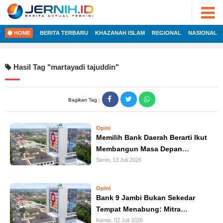
ADVERTORIAL
©
2022
FOTO
JERNIH.ID
HOME
BERITA TERBARU
KHAZANAH ISLAM
REGIONAL
NASIONAL
•
VIDEO
Developed
by
PESONA
Hasil Tag "
martayadi tajuddin
"
JAMBI
HOME
PESONA
INDONESIA
Bagikan Tag :
REGIONAL
PESONA
DUNIA
Opini
NASIONAL
CAKRAWALA
Memilih Bank Daerah Berarti Ikut
Membangun Masa Depan
HEALTH
INTERNASIONAL
Daerah
Senin, 13 Juli 2026
PROPERTY
EKOBIS
LIFESTYLE
Opini
Bank 9 Jambi Bukan Sekedar
ENTREPRENEURSHIP
POLITIK
Tempat Menabung: Mitra
Membangun Masa Depan
Kamis, 02 Juli 2026