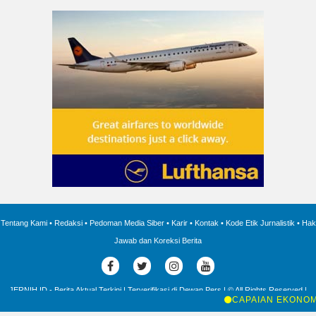
Tentang Kami
•
Redaksi
•
Pedoman Media Siber
•
Karir
•
Kontak
•
Kode Etik Jurnalistik
•
Hak
Jawab dan Koreksi Berita
JERNIH.ID - Berita Aktual Terkini | Terverifikasi di Dewan Pers | © All Rights Reserved |
2016 - 2025 |
CAPAIAN EKONOMI 