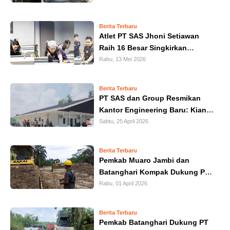
HUKUM
Berita Terbaru
Atlet PT SAS Jhoni Setiawan
KRIMINAL
Raih 16 Besar Singkirkan
Filipina Dalam Kejuaraan Biliar 9
Rabu, 13 Mei 2026
KHAZANAH
Ball International Kapolda Cup
LEISUR
Berita Terbaru
PT SAS dan Group Resmikan
Kantor Engineering Baru: Kian
TEKNOLOGI
Bersinergi dengan Masyarakat
Sabtu, 25 April 2026
OTOMOTIF
Berita Terbaru
Pemkab Muaro Jambi dan
OLAHRAGA
Batanghari Kompak Dukung PT
SAS Selesaikan Jalan Khusus
Rabu, 01 April 2026
HIBURAN
Batubara
Berita Terbaru
GALLERY
Pemkab Batanghari Dukung PT