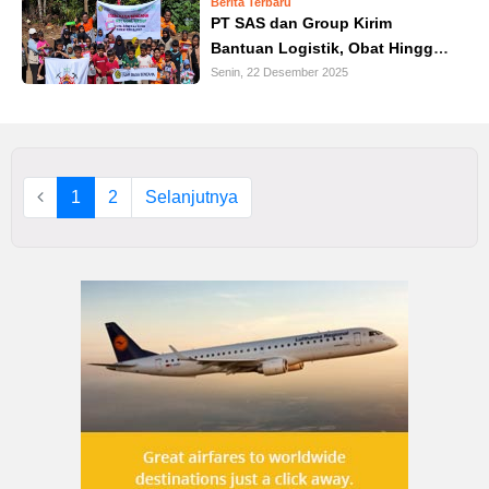
Berita Terbaru
PT SAS dan Group Kirim
Bantuan Logistik, Obat Hingga
Tim Trauma Healing untuk Anak-
Senin, 22 Desember 2025
anak di Sumbar
1
2
Selanjutnya