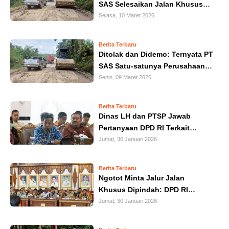
SAS Selesaikan Jalan Khusus
IN
Siap Bantu Jika Ada Kendala
Selasa, 10 Maret 2026
DEPTH
Berita Terbaru
OPINI
Ditolak dan Didemo: Ternyata PT
SAS Satu-satunya Perusahaan
INFOGRAFIS
Pemegang IUP yang Bersedia
Senin, 09 Maret 2026
Bangun Jalan Khusus di Jambi
ADVERTORIAL
Berita Terbaru
Dinas LH dan PTSP Jawab
Pertanyaan DPD RI Terkait
INDEKS
BERITA
Dampak dan Izin PT SAS
Jumat, 30 Januari 2026
Berita Terbaru
Ngotot Minta Jalur Jalan
Khusus Dipindah: DPD RI
Menilai Warga BPR Telah 'Mental
Jumat, 30 Januari 2026
Block