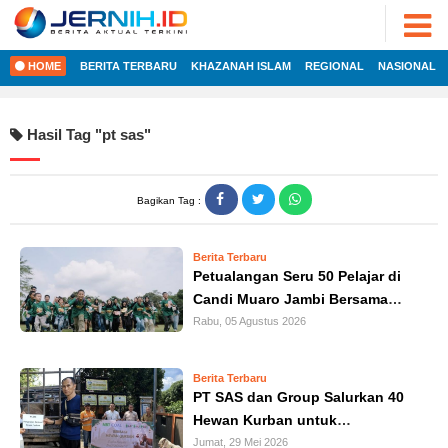
ADVERTORIAL
©
2022
FOTO
JERNIH.ID
HOME
BERITA TERBARU
KHAZANAH ISLAM
REGIONAL
NASIONAL
•
VIDEO
Developed
by
PESONA
Hasil Tag "
pt sas
"
JAMBI
HOME
PESONA
INDONESIA
Bagikan Tag :
REGIONAL
PESONA
DUNIA
Berita Terbaru
NASIONAL
CAKRAWALA
Petualangan Seru 50 Pelajar di
Candi Muaro Jambi Bersama
HEALTH
INTERNASIONAL
NBT Coal Group
Rabu, 05 Agustus 2026
PROPERTY
EKOBIS
LIFESTYLE
Berita Terbaru
PT SAS dan Group Salurkan 40
ENTREPRENEURSHIP
POLITIK
Hewan Kurban untuk
Masyarakat Jambi
Jumat, 29 Mei 2026