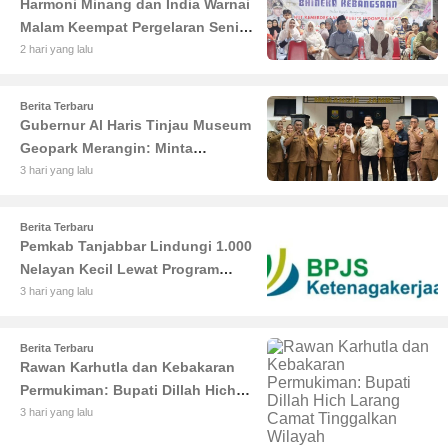
Harmoni Minang dan India Warnai
Malam Keempat Pergelaran Seni
Budaya di Alun-Alun Kuala
2 hari yang lalu
Tungkal
Berita Terbaru
Gubernur Al Haris Tinjau Museum
Geopark Merangin: Minta
Pengelola Genjot Inovasi dan
3 hari yang lalu
Tambah Koleksi
Berita Terbaru
Pemkab Tanjabbar Lindungi 1.000
Nelayan Kecil Lewat Program
BPJS Ketenagakerjaan
3 hari yang lalu
Berita Terbaru
Rawan Karhutla dan Kebakaran
Permukiman: Bupati Dillah Hich
Larang Camat Tinggalkan Wilayah
3 hari yang lalu