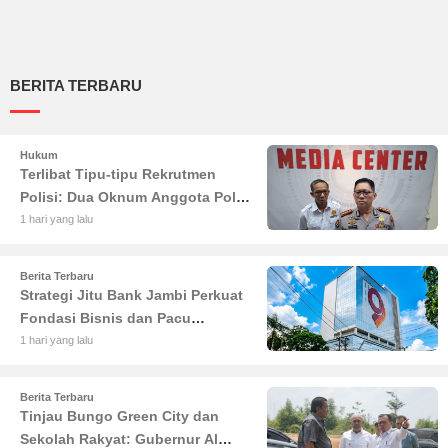
BERITA TERBARU
Hukum
Terlibat Tipu-tipu Rekrutmen
Polisi: Dua Oknum Anggota Polda
Jambi Diciduk Propam
1 hari yang lalu
Berita Terbaru
Strategi Jitu Bank Jambi Perkuat
Fondasi Bisnis dan Pacu
Pertumbuhan Ekonomi Jambi
1 hari yang lalu
Berita Terbaru
Tinjau Bungo Green City dan
Sekolah Rakyat: Gubernur Al