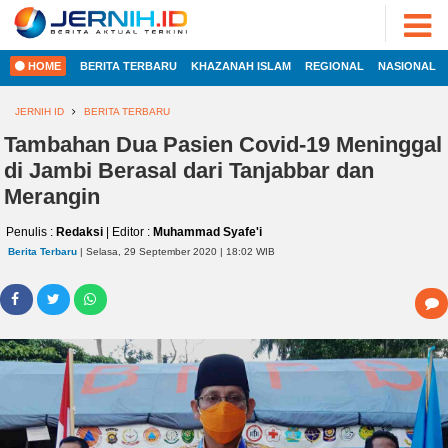
ADVERTORIAL
©
2022
FOTO
JERNIH.ID
HOME
BERITA TERBARU
KHAZANAH ISLAM
REGIONAL
NASIONAL
•
VIDEO
Developed
by
JERNIH ID
BERITA TERBARU
PESONA
JAMBI
Tambahan Dua Pasien Covid-19 Meninggal
HOME
di Jambi Berasal dari Tanjabbar dan
PESONA
INDONESIA
Merangin
REGIONAL
PESONA
Penulis :
Redaksi
| Editor :
Muhammad Syafe'i
DUNIA
Berita Terbaru
| Selasa, 29 September 2020 | 18:02 WIB
NASIONAL
CAKRAWALA
HEALTH
INTERNASIONAL
PROPERTY
EKOBIS
LIFESTYLE
ENTREPRENEURSHIP
POLITIK