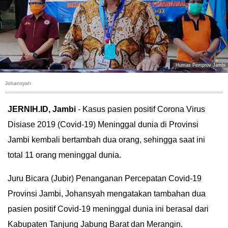
HUKUM
KRIMINAL
KHAZANAH
Humas Pemprov Jambi
Johansyah
LEISUR
JERNIH.ID, Jambi
- Kasus pasien positif Corona Virus
TEKNOLOGI
Disiase 2019 (Covid-19) Meninggal dunia di Provinsi
Jambi kembali bertambah dua orang, sehingga saat ini
OTOMOTIF
total 11 orang meninggal dunia.
OLAHRAGA
Juru Bicara (Jubir) Penanganan Percepatan Covid-19
HIBURAN
Provinsi Jambi, Johansyah mengatakan tambahan dua
pasien positif Covid-19 meninggal dunia ini berasal dari
GALLERY
Kabupaten Tanjung Jabung Barat dan Merangin.