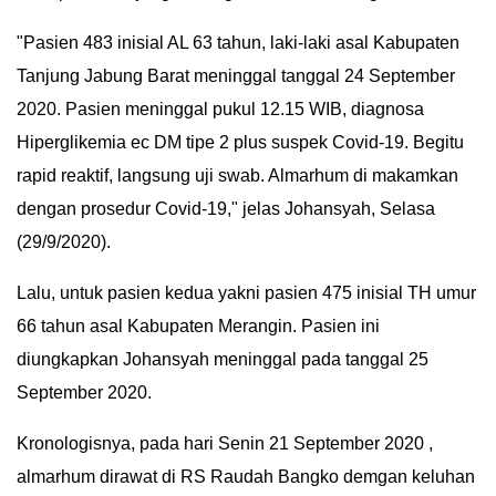
IN
"Pasien 483 inisial AL 63 tahun, laki-laki asal Kabupaten
DEPTH
Tanjung Jabung Barat meninggal tanggal 24 September
2020. Pasien meninggal pukul 12.15 WIB, diagnosa
OPINI
Hiperglikemia ec DM tipe 2 plus suspek Covid-19. Begitu
INFOGRAFIS
rapid reaktif, langsung uji swab. Almarhum di makamkan
dengan prosedur Covid-19," jelas Johansyah, Selasa
ADVERTORIAL
(29/9/2020).
INDEKS
Lalu, untuk pasien kedua yakni pasien 475 inisial TH umur
BERITA
66 tahun asal Kabupaten Merangin. Pasien ini
diungkapkan Johansyah meninggal pada tanggal 25
September 2020.
Kronologisnya, pada hari Senin 21 September 2020 ,
almarhum dirawat di RS Raudah Bangko demgan keluhan