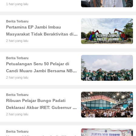
Haris Tekankan Sinergi
1 hari yang lalu
Pendidikan dan Infrastruktur
Berita Terbaru
Pertamina EP Jambi Imbau
Masyarakat Tidak Beraktivitas di
Atas Jalur Pipa Migas Demi
2 hari yang lalu
Keselamatan Bersama
Berita Terbaru
Petualangan Seru 50 Pelajar di
Candi Muaro Jambi Bersama NBT
Coal Group
2 hari yang lalu
Berita Terbaru
Ribuan Pelajar Bungo Padati
Deklarasi Akbar IRET: Gubernur Al
Haris Sentil Bahaya Judi Online
2 hari yang lalu
dan Radikalisme
Berita Terbaru