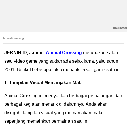
POLITIK
HUKUM
Istimewa
KRIMINAL
Animal Crossing
KHAZANAH
JERNIH.ID, Jambi
-
Animal Crossing
merupakan salah
satu video game yang sudah ada sejak lama, yaitu tahun
LEISUR
2001. Berikut beberapa fakta menarik terkait game satu ini.
TEKNOLOGI
1. Tampilan Visual Memanjakan Mata
OTOMOTIF
Animal Crossing ini menyajikan berbagai petualangan dan
berbagai kegiatan menarik di dalamnya. Anda akan
OLAHRAGA
disuguhi tampilan visual yang memanjakan mata
HIBURAN
sepanjang memainkan permainan satu ini.