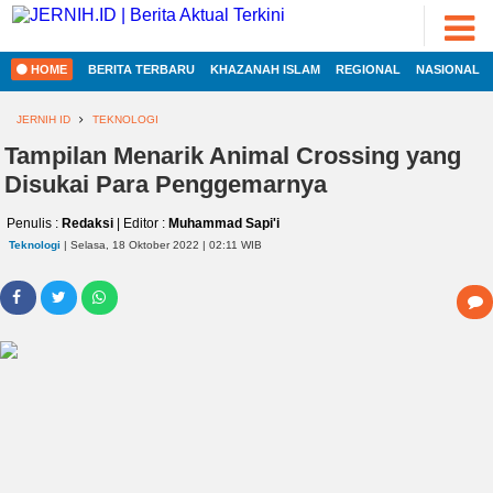
ADVERTORIAL
©
2022
FOTO
JERNIH.ID
HOME
BERITA TERBARU
KHAZANAH ISLAM
REGIONAL
NASIONAL
•
VIDEO
Developed
by
JERNIH ID
TEKNOLOGI
PESONA
Tampilan Menarik Animal Crossing yang
JAMBI
Disukai Para Penggemarnya
PESONA
INDONESIA
Penulis :
Redaksi
| Editor :
Muhammad Sapi'i
HOME
PESONA
Teknologi
| Selasa, 18 Oktober 2022 | 02:11 WIB
DUNIA
REGIONAL
CAKRAWALA
HEALTH
NASIONAL
PROPERTY
INTERNASIONAL
LIFESTYLE
ENTREPRENEURSHIP
EKOBIS