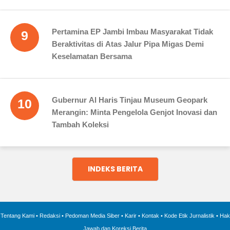
Pertamina EP Jambi Imbau Masyarakat Tidak
9
Beraktivitas di Atas Jalur Pipa Migas Demi
Keselamatan Bersama
Gubernur Al Haris Tinjau Museum Geopark
10
Merangin: Minta Pengelola Genjot Inovasi dan
Tambah Koleksi
INDEKS BERITA
Tentang Kami
•
Redaksi
•
Pedoman Media Siber
•
Karir
•
Kontak
•
Kode Etik Jurnalistik
•
Hak
Jawab dan Koreksi Berita