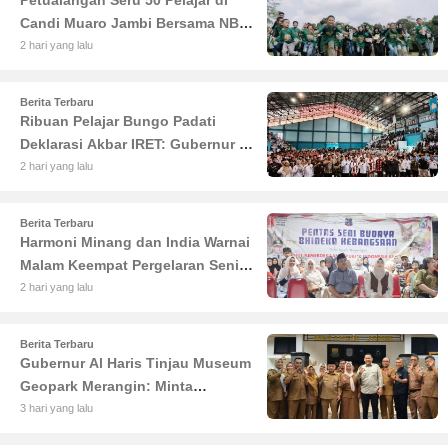
Petualangan Seru 50 Pelajar di
Candi Muaro Jambi Bersama NBT
Coal Group
2 hari yang lalu
Berita Terbaru
Ribuan Pelajar Bungo Padati
Deklarasi Akbar IRET: Gubernur Al
Haris Sentil Bahaya Judi Online
2 hari yang lalu
dan Radikalisme
Berita Terbaru
Harmoni Minang dan India Warnai
Malam Keempat Pergelaran Seni
Budaya di Alun-Alun Kuala
2 hari yang lalu
Tungkal
Berita Terbaru
Gubernur Al Haris Tinjau Museum
Geopark Merangin: Minta
Pengelola Genjot Inovasi dan
3 hari yang lalu
Tambah Koleksi