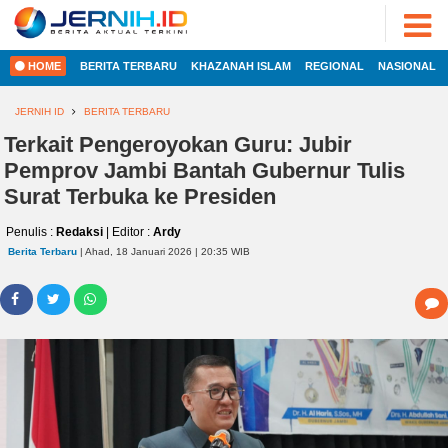
ADVERTORIAL
©
2022
FOTO
JERNIH.ID
HOME
BERITA TERBARU
KHAZANAH ISLAM
REGIONAL
NASIONAL
•
VIDEO
Developed
by
JERNIH ID
BERITA TERBARU
PESONA
JAMBI
Terkait Pengeroyokan Guru: Jubir
HOME
Pemprov Jambi Bantah Gubernur Tulis
PESONA
INDONESIA
Surat Terbuka ke Presiden
REGIONAL
PESONA
Penulis :
Redaksi
| Editor :
Ardy
DUNIA
Berita Terbaru
| Ahad, 18 Januari 2026 | 20:35 WIB
NASIONAL
CAKRAWALA
HEALTH
INTERNASIONAL
PROPERTY
EKOBIS
LIFESTYLE
ENTREPRENEURSHIP
POLITIK