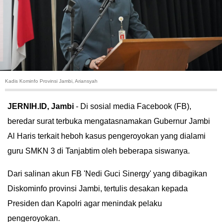
HUKUM
KRIMINAL
KHAZANAH
Kadis Kominfo Provinsi Jambi, Ariansyah
LEISUR
JERNIH.ID, Jambi
- Di sosial media Facebook (FB),
TEKNOLOGI
beredar surat terbuka mengatasnamakan Gubernur Jambi
Al Haris terkait heboh kasus pengeroyokan yang dialami
OTOMOTIF
guru SMKN 3 di Tanjabtim oleh beberapa siswanya.
OLAHRAGA
Dari salinan akun FB 'Nedi Guci Sinergy' yang dibagikan
HIBURAN
Diskominfo provinsi Jambi, tertulis desakan kepada
Presiden dan Kapolri agar menindak pelaku
GALLERY
pengeroyokan.