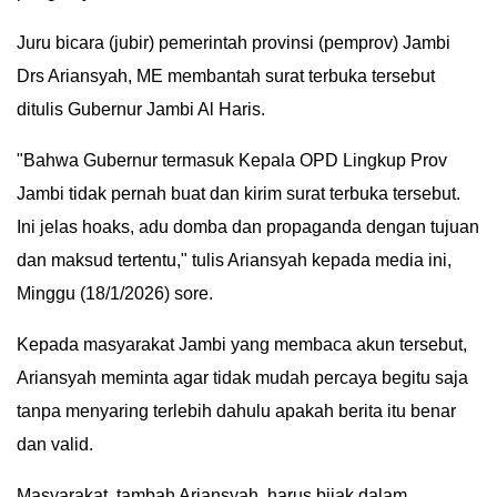
IN
Juru bicara (jubir) pemerintah provinsi (pemprov) Jambi
DEPTH
Drs Ariansyah, ME membantah surat terbuka tersebut
ditulis Gubernur Jambi Al Haris.
OPINI
"Bahwa Gubernur termasuk Kepala OPD Lingkup Prov
INFOGRAFIS
Jambi tidak pernah buat dan kirim surat terbuka tersebut.
ADVERTORIAL
Ini jelas hoaks, adu domba dan propaganda dengan tujuan
dan maksud tertentu," tulis Ariansyah kepada media ini,
INDEKS
Minggu (18/1/2026) sore.
BERITA
Kepada masyarakat Jambi yang membaca akun tersebut,
Ariansyah meminta agar tidak mudah percaya begitu saja
tanpa menyaring terlebih dahulu apakah berita itu benar
dan valid.
Masyarakat, tambah Ariansyah, harus bijak dalam