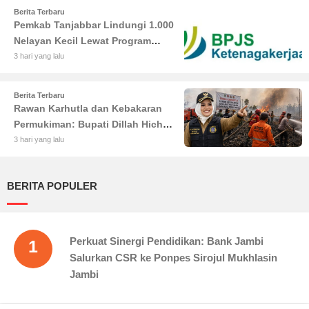
Berita Terbaru
Pemkab Tanjabbar Lindungi 1.000
Nelayan Kecil Lewat Program
BPJS Ketenagakerjaan
3 hari yang lalu
Berita Terbaru
Rawan Karhutla dan Kebakaran
Permukiman: Bupati Dillah Hich
Larang Camat Tinggalkan Wilayah
3 hari yang lalu
BERITA POPULER
Perkuat Sinergi Pendidikan: Bank Jambi
1
Salurkan CSR ke Ponpes Sirojul Mukhlasin
Jambi