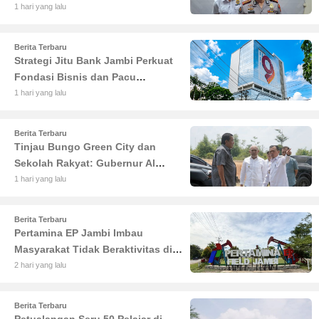
Jambi Diciduk Propam
1 hari yang lalu
Berita Terbaru
Strategi Jitu Bank Jambi Perkuat
Fondasi Bisnis dan Pacu
Pertumbuhan Ekonomi Jambi
1 hari yang lalu
Berita Terbaru
Tinjau Bungo Green City dan
Sekolah Rakyat: Gubernur Al
Haris Tekankan Sinergi
1 hari yang lalu
Pendidikan dan Infrastruktur
Berita Terbaru
Pertamina EP Jambi Imbau
Masyarakat Tidak Beraktivitas di
Atas Jalur Pipa Migas Demi
2 hari yang lalu
Keselamatan Bersama
Berita Terbaru