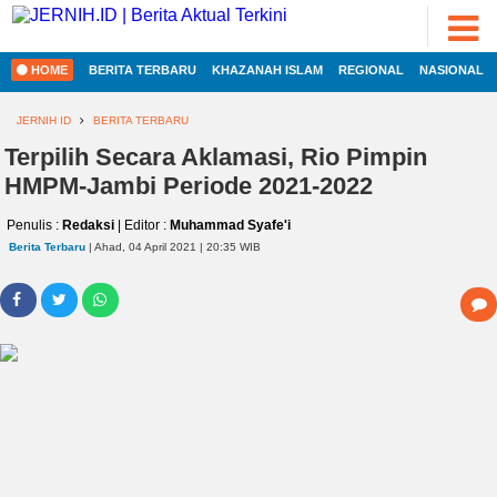
ADVERTORIAL
©
2022
FOTO
JERNIH.ID
HOME
BERITA TERBARU
KHAZANAH ISLAM
REGIONAL
NASIONAL
•
VIDEO
Developed
by
JERNIH ID
BERITA TERBARU
PESONA
Terpilih Secara Aklamasi, Rio Pimpin
JAMBI
HMPM-Jambi Periode 2021-2022
PESONA
INDONESIA
Penulis :
Redaksi
| Editor :
Muhammad Syafe'i
HOME
PESONA
Berita Terbaru
| Ahad, 04 April 2021 | 20:35 WIB
DUNIA
REGIONAL
CAKRAWALA
HEALTH
NASIONAL
PROPERTY
INTERNASIONAL
LIFESTYLE
ENTREPRENEURSHIP
EKOBIS