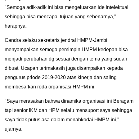
"Semoga adik-adik ini bisa mengeluarkan ide intelektual
GALLERY
sehingga bisa mencapai tujuan yang sebenarnya,"
IN
harapnya.
DEPTH
Candra selaku sekretaris jendral HMPM-Jambi
OPINI
menyampaikan semoga pemimpin HMPM kedepan bisa
menjadi perubahan dg sesuai dengan tema yang sudah
INFOGRAFIS
dibuat. Ucapan terimakasih juga disampaikan kepada
pengurus priode 2019-2020 atas kinerja dan saling
ADVERTORIAL
membesarkan roda organisasi HMPM ini.
INDEKS
BERITA
"Saya merasakan bahwa dinamika organisasi ini Beragam
tapi senior IKM dan HPM selalu mensuport saya sehingga
saya tidak putus asa dalam menahkodai HMPM ini,"
ujarnya.