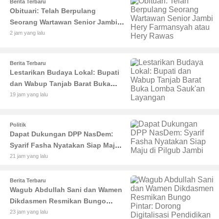
Berita Terbaru
Obituari: Telah Berpulang
Seorang Wartawan Senior Jambi
Hery Farmansyah atau Hery
2 jam yang lalu
Rawas
Berita Terbaru
Lestarikan Budaya Lokal: Bupati
dan Wabup Tanjab Barat Buka
Lomba Sauk'an Layangan
19 jam yang lalu
Politik
Dapat Dukungan DPP NasDem:
Syarif Fasha Nyatakan Siap Maju
di Pilgub Jambi
21 jam yang lalu
Berita Terbaru
Wagub Abdullah Sani dan Wamen
Dikdasmen Resmikan Bungo
Pintar: Dorong Digitalisasi
23 jam yang lalu