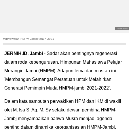
POLITIK
HUKUM
Istimewa
KRIMINAL
Musyawarah HMPM-Jambi tahun 2021
KHAZANAH
JERNIH.ID, Jambi
- Sadar akan pentingnya regenerasi
dalam roda kepengurusan, Himpunan Mahasiswa Pelajar
LEISUR
Merangin Jambi (HMPM). Adapun tema dari musrah ini
TEKNOLOGI
'Membangun Semangat Persatuan untuk Melahirkan
Generasi Pemimpin Muda HMPM-jambi 2021-2022'.
OTOMOTIF
Dalam kata sambutan perwakikan HPM dan IKM di wakili
OLAHRAGA
olej M. Isa S. Ag. M. Sy selaku dewan pembina HMPM-
Jambj menyampaikan bahwa Musra menjadi agenda
HIBURAN
penting dalam dinamika keorganisasian HMPM-Jambi.