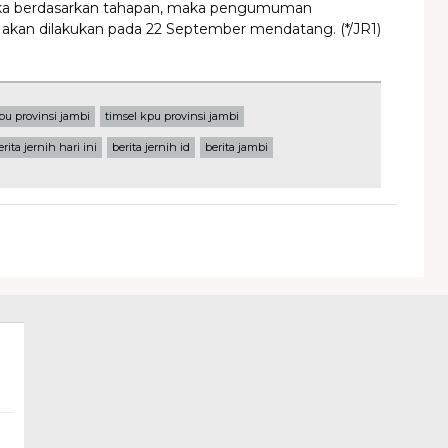
ika berdasarkan tahapan, maka pengumuman
ni akan dilakukan pada 22 September mendatang. (*/JR1)
pu provinsi jambi
timsel kpu provinsi jambi
erita jernih hari ini
berita jernih id
berita jambi