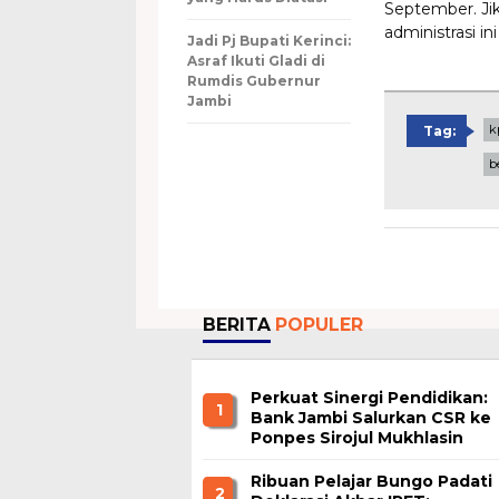
September. J
administrasi i
Jadi Pj Bupati Kerinci:
Asraf Ikuti Gladi di
Rumdis Gubernur
Jambi
k
Tag:
b
BERITA
POPULER
Perkuat Sinergi Pendidikan:
1
Bank Jambi Salurkan CSR ke
Ponpes Sirojul Mukhlasin
Jambi
Ribuan Pelajar Bungo Padati
2