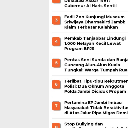
Deklarasi Akbar IRET:
Gubernur Al Haris Sentil
Bahaya Judi Online dan
Radikalisme
Fadli Zon Kunjungi Museum
3
Sriwijaya Dharmakirti Jambi:
Klaim Terbesar Kalahkan
Borobudur dan Prambanan
Pemkab Tanjabbar Lindungi
4
1.000 Nelayan Kecil Lewat
Program BPJS
Ketenagakerjaan
Pentas Seni Sunda dan Banja
5
Guncang Alun-Alun Kuala
Tungkal: Warga Tumpah Rua
Nikmati Kuliner Gratis
Terlibat Tipu-tipu Rekrutme
6
Polisi: Dua Oknum Anggota
Polda Jambi Diciduk Propam
Pertamina EP Jambi Imbau
7
Masyarakat Tidak Beraktivita
di Atas Jalur Pipa Migas Demi
Keselamatan Bersama
Stop Bullying dan
8