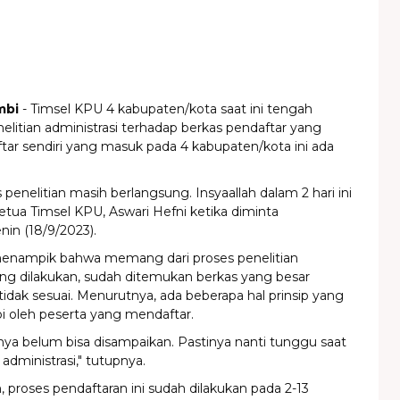
mbi
- Timsel KPU 4 kabupaten/kota saat ini tengah
litian administrasi terhadap berkas pendaftar yang
ar sendiri yang masuk pada 4 kabupaten/kota ini ada
s penelitian masih berlangsung. Insyaallah dalam 2 hari ini
 Ketua Timsel KPU, Aswari Hefni ketika diminta
nin (18/9/2023).
 menampik bahwa memang dari proses penelitian
ang dilakukan, sudah ditemukan berkas yang besar
dak sesuai. Menurutnya, ada beberapa hal prinsip yang
pi oleh peserta yang mendaftar.
ya belum bisa disampaikan. Pastinya nanti tunggu saat
ministrasi," tutupnya.
, proses pendaftaran ini sudah dilakukan pada 2-13