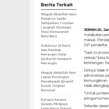
Berita Terkait
Wagub Abdullah Sani:
Pemprov Jambi
Sampaikan 7 Usulan
Langkah Strategis
JERNIH.ID, Ja
Atasi Kemacetan
melakukan pene
Batu Bara
masuk. Pendaft
247 pendaftar.
Gubernur Al Haris
dan Pemkab
"Saat ini prose
Merangin Gelar
selesai," kata
Syukuran Geopark
keterangan, Se
Merangin
Dirinya tidak
Wagub Abdullah Sani
administrasi y
Lepas Kontingen
kemungkinan ti
Musabaqah Qiraatil
tidak dilengka
Kutub Tingkat
Nasional
"Untuk jumlahn
pengumuman ad
Korupsi karena
Sistem, PR Besar
Sekedar ulasan
yang Harus Diatasi