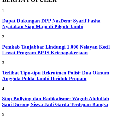
1
Dapat Dukungan DPP NasDem: Syarif Fasha
Nyatakan Siap Maju di Pilgub Jambi
2
Pemkab Tanjabbar Lindungi 1.000 Nelayan Kecil
Lewat Program BPJS Ketenagakerjaan
3
Terlibat Tipu-tipu Rekrutmen Polisi: Dua Oknum
Anggota Polda Jambi Diciduk Propam
4
Stop Bullying dan Radikalisme: Wagub Abdullah
Sani Dorong Siswa Jadi Garda Terdepan Bangsa
5