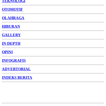
TEKNOLOGI
OTOMOTIF
OLAHRAGA
HIBURAN
GALLERY
IN DEPTH
OPINI
INFOGRAFIS
ADVERTORIAL
INDEKS BERITA
ADVERTORIAL
FOTO
VIDEO
PESONA JAMBI
PESONA
INDONESIA
PESONA DUNIA
CAKRAWALA
HEALTH
PROPERTY
LIFESTYLE
ENTREPRENEURSHIP