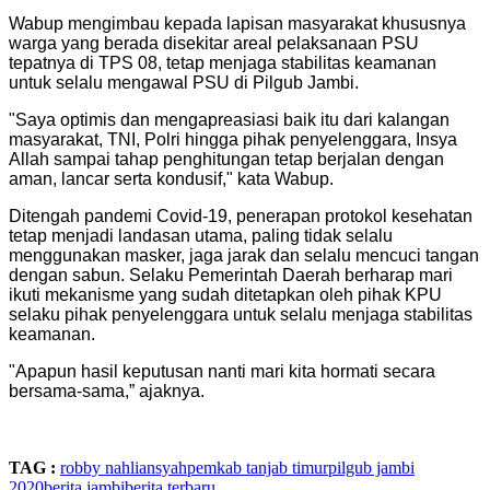
Wabup mengimbau kepada lapisan masyarakat khususnya
warga yang berada disekitar areal pelaksanaan PSU
tepatnya di TPS 08, tetap menjaga stabilitas keamanan
untuk selalu mengawal PSU di Pilgub Jambi.
"Saya optimis dan mengapreasiasi baik itu dari kalangan
masyarakat, TNI, Polri hingga pihak penyelenggara, Insya
Allah sampai tahap penghitungan tetap berjalan dengan
aman, lancar serta kondusif," kata Wabup.
Ditengah pandemi Covid-19, penerapan protokol kesehatan
tetap menjadi landasan utama, paling tidak selalu
menggunakan masker, jaga jarak dan selalu mencuci tangan
dengan sabun. Selaku Pemerintah Daerah berharap mari
ikuti mekanisme yang sudah ditetapkan oleh pihak KPU
selaku pihak penyelenggara untuk selalu menjaga stabilitas
keamanan.
"Apapun hasil keputusan nanti mari kita hormati secara
bersama-sama,” ajaknya.
TAG :
robby nahliansyah
pemkab tanjab timur
pilgub jambi
2020
berita jambi
berita terbaru