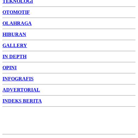
TEKNOLOGI
OTOMOTIF
OLAHRAGA
HIBURAN
GALLERY
IN DEPTH
OPINI
INFOGRAFIS
ADVERTORIAL
INDEKS BERITA
ADVERTORIAL
FOTO
VIDEO
PESONA JAMBI
PESONA
INDONESIA
PESONA DUNIA
CAKRAWALA
HEALTH
PROPERTY
LIFESTYLE
ENTREPRENEURSHIP