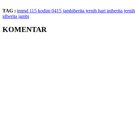
TAG :
tmmd 115
kodim 0415 jambi
berita jernih hari ini
berita jernih
id
berita jambi
KOMENTAR