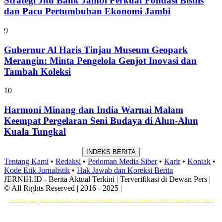
Strategi Jitu Bank Jambi Perkuat Fondasi Bisnis
dan Pacu Pertumbuhan Ekonomi Jambi
9
Gubernur Al Haris Tinjau Museum Geopark
Merangin: Minta Pengelola Genjot Inovasi dan
Tambah Koleksi
10
Harmoni Minang dan India Warnai Malam
Keempat Pergelaran Seni Budaya di Alun-Alun
Kuala Tungkal
INDEKS BERITA
Tentang Kami
•
Redaksi
•
Pedoman Media Siber
•
Karir
•
Kontak
•
Kode Etik Jurnalistik
•
Hak Jawab dan Koreksi Berita
JERNIH.ID - Berita Aktual Terkini | Terverifikasi di Dewan Pers |
© All Rights Reserved | 2016 - 2025 |
n Langsung Padamkan Lahan Gambut 50 Hektare Terbakar: Gubernur Al Haris Minta Desa di Jambi Siaga Karh