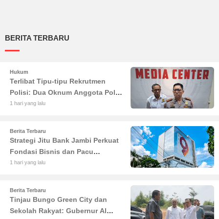
BERITA TERBARU
Hukum
Terlibat Tipu-tipu Rekrutmen
Polisi: Dua Oknum Anggota Polda
Jambi Diciduk Propam
1 hari yang lalu
Berita Terbaru
Strategi Jitu Bank Jambi Perkuat
Fondasi Bisnis dan Pacu
Pertumbuhan Ekonomi Jambi
1 hari yang lalu
Berita Terbaru
Tinjau Bungo Green City dan
Sekolah Rakyat: Gubernur Al