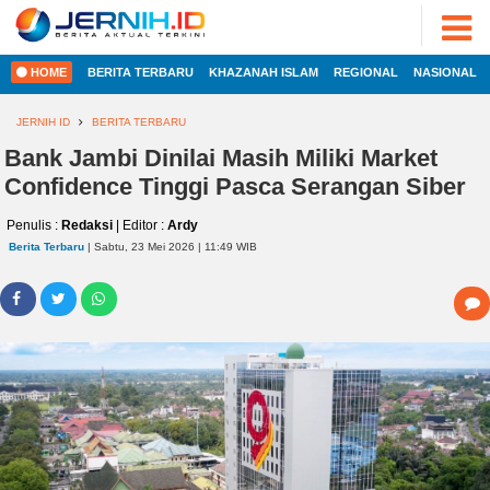
ADVERTORIAL
©
2022
FOTO
JERNIH.ID
HOME
BERITA TERBARU
KHAZANAH ISLAM
REGIONAL
NASIONAL
•
VIDEO
Developed
by
JERNIH ID
BERITA TERBARU
PESONA
JAMBI
Bank Jambi Dinilai Masih Miliki Market
HOME
Confidence Tinggi Pasca Serangan Siber
PESONA
INDONESIA
Penulis :
Redaksi
| Editor :
Ardy
REGIONAL
PESONA
Berita Terbaru
| Sabtu, 23 Mei 2026 | 11:49 WIB
DUNIA
NASIONAL
CAKRAWALA
HEALTH
INTERNASIONAL
PROPERTY
EKOBIS
LIFESTYLE
ENTREPRENEURSHIP
POLITIK