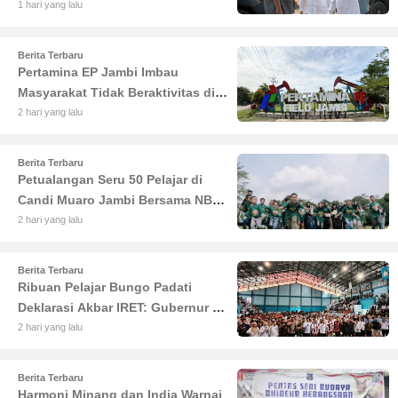
Haris Tekankan Sinergi
1 hari yang lalu
Pendidikan dan Infrastruktur
Berita Terbaru
Pertamina EP Jambi Imbau
Masyarakat Tidak Beraktivitas di
Atas Jalur Pipa Migas Demi
2 hari yang lalu
Keselamatan Bersama
Berita Terbaru
Petualangan Seru 50 Pelajar di
Candi Muaro Jambi Bersama NBT
Coal Group
2 hari yang lalu
Berita Terbaru
Ribuan Pelajar Bungo Padati
Deklarasi Akbar IRET: Gubernur Al
Haris Sentil Bahaya Judi Online
2 hari yang lalu
dan Radikalisme
Berita Terbaru
Harmoni Minang dan India Warnai