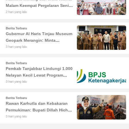
Malam Keempat Pergelaran Seni
Budaya di Alun-Alun Kuala
2 hari yang lalu
Tungkal
Berita Terbaru
Gubernur Al Haris Tinjau Museum
Geopark Merangin: Minta
Pengelola Genjot Inovasi dan
3 hari yang lalu
Tambah Koleksi
Berita Terbaru
Pemkab Tanjabbar Lindungi 1.000
Nelayan Kecil Lewat Program
BPJS Ketenagakerjaan
3 hari yang lalu
Berita Terbaru
Rawan Karhutla dan Kebakaran
Permukiman: Bupati Dillah Hich
Larang Camat Tinggalkan Wilayah
3 hari yang lalu