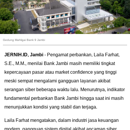
HUKUM
KRIMINAL
KHAZANAH
Gedung Mahligai Bank 9 Jambi
LEISUR
JERNIH.ID, Jambi
- Pengamat perbankan, Laila Farhat,
S.E., M.M., menilai Bank Jambi masih memiliki tingkat
TEKNOLOGI
kepercayaan pasar atau market confidence yang tinggi
OTOMOTIF
meski sempat mengalami gangguan layanan akibat
serangan siber beberapa waktu lalu. Menurutnya, indikator
OLAHRAGA
fundamental perbankan Bank Jambi hingga saat ini masih
menunjukkan kondisi yang stabil dan terjaga.
HIBURAN
Laila Farhat mengatakan, dalam industri jasa keuangan
GALLERY
modern, gangguan sistem digital akibat ancaman siber