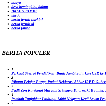
buaya
desa kemingking dalam
BKSDA JAMBI
bksda
berita jernih hari ini
berita jernih id
berita jambi
BERITA
POPULER
1
Perkuat Sinergi Pendidikan: Bank Jambi Salurkan CSR ke 
2
Ribuan Pelajar Bungo Padati Deklarasi Akbar IRET: Gubern
3
Fadli Zon Kunjungi Museum Sriwijaya Dharmakirti Jambi:
4
Pemkab Tanjabbar Lindungi 1.000 Nelayan Kecil Lewat Pr
5