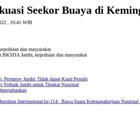
uasi Seekor Buaya di Kemin
2022 , 16:41 WIB
h BKSDA Jambi, kepolisian dan masyarakat
h, Pemprov Jambi: Tidak dapat Kami Penuhi
i Terbaik Jambi untuk Tingkat Nasional
ipertahankan
erburuhan Internasional ke-114: Bawa Suara Ketenagakerjaan Nasional