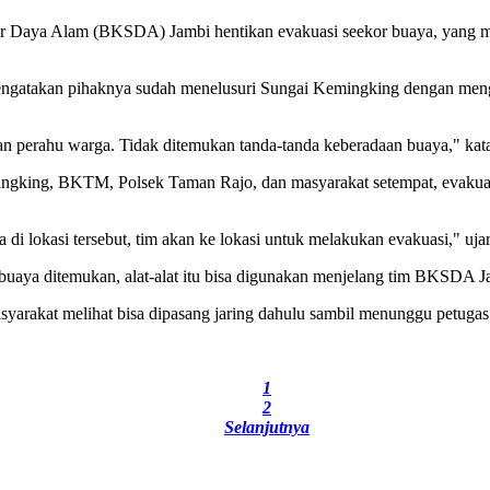
mber Daya Alam (BKSDA) Jambi hentikan evakuasi seekor buaya, yan
ngatakan pihaknya sudah menelusuri Sungai Kemingking dengan men
perahu warga. Tidak ditemukan tanda-tanda keberadaan buaya," kata
king, BKTM, Polsek Taman Rajo, dan masyarakat setempat, evakuasi b
i lokasi tersebut, tim akan ke lokasi untuk melakukan evakuasi," uja
buaya ditemukan, alat-alat itu bisa digunakan menjelang tim BKSDA Jam
syarakat melihat bisa dipasang jaring dahulu sambil menunggu petugas 
1
2
Selanjutnya