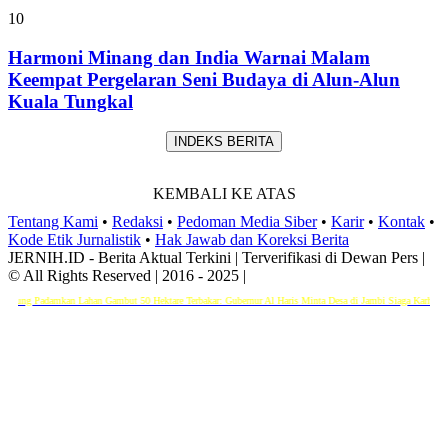
10
Harmoni Minang dan India Warnai Malam
Keempat Pergelaran Seni Budaya di Alun-Alun
Kuala Tungkal
INDEKS BERITA
KEMBALI KE ATAS
Tentang Kami
•
Redaksi
•
Pedoman Media Siber
•
Karir
•
Kontak
•
Kode Etik Jurnalistik
•
Hak Jawab dan Koreksi Berita
JERNIH.ID - Berita Aktual Terkini | Terverifikasi di Dewan Pers |
© All Rights Reserved | 2016 - 2025 |
 Lahan Gambut 50 Hektare Terbakar: Gubernur Al Haris Minta Desa di Jambi Siaga Karhutla
Gubernur Al Ha