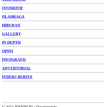
OTOMOTIF
OLAHRAGA
HIBURAN
GALLERY
IN DEPTH
OPINI
INFOGRAFIS
ADVERTORIAL
INDEKS BERITA
ADVERTORIAL
FOTO
VIDEO
PESONA JAMBI
PESONA
INDONESIA
PESONA DUNIA
CAKRAWALA
HEALTH
PROPERTY
LIFESTYLE
ENTREPRENEURSHIP
© 2022 JERNIH.ID • Developed by