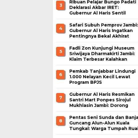
Ribuan Pelajar Bungo Padati
3
Deklarasi Akbar IRET:
Gubernur Al Haris Sentil
Bahaya Judi Online dan
Radikalisme
Safari Subuh Pemprov Jambi:
4
Gubernur Al Haris Ingatkan
Pentingnya Bekal Akhirat
Fadli Zon Kunjungi Museum
5
Sriwijaya Dharmakirti Jambi:
Klaim Terbesar Kalahkan
Borobudur dan Prambanan
Pemkab Tanjabbar Lindungi
6
1.000 Nelayan Kecil Lewat
Program BPJS
Ketenagakerjaan
Gubernur Al Haris Resmikan
7
Santri Mart Ponpes Sirojul
Mukhlasin Jambi: Dorong
Kemandirian Ekonomi
Pesantren
Pentas Seni Sunda dan Banja
8
Guncang Alun-Alun Kuala
Tungkal: Warga Tumpah Rua
Nikmati Kuliner Gratis