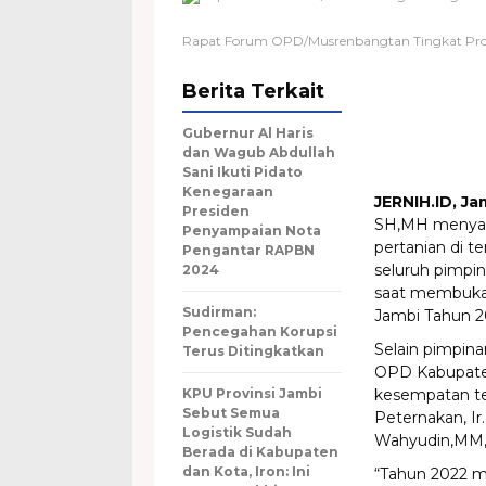
Rapat Forum OPD/Musrenbangtan Tingkat Prov
Berita Terkait
Gubernur Al Haris
dan Wagub Abdullah
Sani Ikuti Pidato
Kenegaraan
JERNIH.ID, Ja
Presiden
SH,MH menyat
Penyampaian Nota
pertanian di t
Pengantar RAPBN
seluruh pimpi
2024
saat membuka
Sudirman:
Jambi Tahun 202
Pencegahan Korupsi
Selain pimpina
Terus Ditingkatkan
OPD Kabupaten
KPU Provinsi Jambi
kesempatan te
Sebut Semua
Peternakan, Ir
Logistik Sudah
Wahyudin,MM,
Berada di Kabupaten
dan Kota, Iron: Ini
“Tahun 2022 m