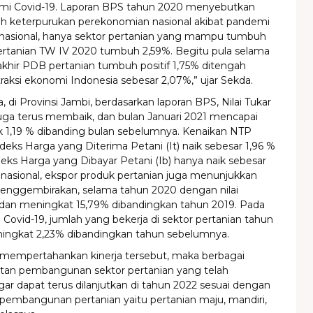
mi Covid-19. Laporan BPS tahun 2020 menyebutkan
h keterpurukan perekonomian nasional akibat pandemi
a nasional, hanya sektor pertanian yang mampu tumbuh
Pertanian TW IV 2020 tumbuh 2,59%. Begitu pula selama
akhir PDB pertanian tumbuh positif 1,75% ditengah
traksi ekonomi Indonesia sebesar 2,07%,” ujar Sekda.
 di Provinsi Jambi, berdasarkan laporan BPS, Nilai Tukar
juga terus membaik, dan bulan Januari 2021 mencapai
ik 1,19 % dibanding bulan sebelumnya. Kenaikan NTP
deks Harga yang Diterima Petani (It) naik sebesar 1,96 %
ks Harga yang Dibayar Petani (Ib) hanya naik sebesar
 nasional, ekspor produk pertanian juga menunjukkan
menggembirakan, selama tahun 2020 dengan nilai
n dan meningkat 15,79% dibandingkan tahun 2019. Pada
ovid-19, jumlah yang bekerja di sektor pertanian tahun
ingkat 2,23% dibandingkan tahun sebelumnya.
empertahankan kinerja tersebut, maka berbagai
tan pembangunan sektor pertanian yang telah
gar dapat terus dilanjutkan di tahun 2022 sesuai dengan
 pembangunan pertanian yaitu pertanian maju, mandiri,