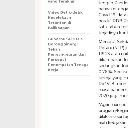
yang Terakhir
tengah Pande
bahwa ditenga
Video Detik-detik
Covid-19, dat
Kecelekaan
positif. PDB 
Teronton di
satu tahun ter
Balikpapan
terjadinya kon
Gubernur Al Haris
Menurut Sekda,
Dorong Sinergi
Petani (NTP) 
Tekan
119,23 atau na
Pengangguran dan
dikarenakan In
Percepat
Penempatan Tenaga
sedangkan Inde
Kerja
0,76 %. Secara
kinerja yang 
Rp451,8 triliu
masa pandemi C
2020 juga men
“Agar mampu m
program/kegia
dilaksanakan a
arah kebijakan