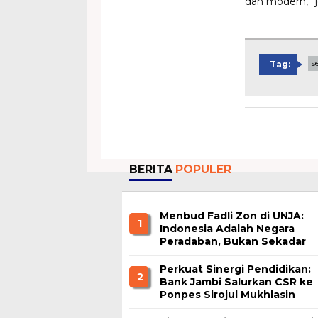
dan modern,” j
s
Tag:
BERITA
POPULER
Menbud Fadli Zon di UNJA:
1
Indonesia Adalah Negara
Peradaban, Bukan Sekadar
Nation State
Perkuat Sinergi Pendidikan:
2
Bank Jambi Salurkan CSR ke
Ponpes Sirojul Mukhlasin
Jambi