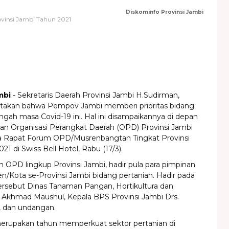
Diskominfo Provinsi Jambi
insi Jambi Tahun 2021
mbi
- Sekretaris Daerah Provinsi Jambi H.Sudirman,
akan bahwa Pempov Jambi memberi prioritas bidang
engah masa Covid-19 ini. Hal ini disampaikannya di depan
nan Organisasi Perangkat Daerah (OPD) Provinsi Jambi
 Rapat Forum OPD/Musrenbangtan Tingkat Provinsi
1 di Swiss Bell Hotel, Rabu (17/3).
n OPD lingkup Provinsi Jambi, hadir pula para pimpinan
/Kota se-Provinsi Jambi bidang pertanian. Hadir pada
rsebut Dinas Tanaman Pangan, Hortikultura dan
. Akhmad Maushul, Kepala BPS Provinsi Jambi Drs.
 dan undangan.
erupakan tahun memperkuat sektor pertanian di