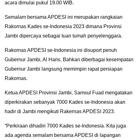
acara dimulai pukul 19.00 WIB.
IN
DEPTH
Semalam bersama APDESI ini merupakan rangkaian
Rakornas Kades se-Indonesia 2023 dimana Provinsi
OPINI
Jambi dipercaya sebagai tuan tumah penyelenggara.
INFOGRAFIS
Rakornas APDESI se-Indonesia ini disuport penuh
Gubernur Jambi, Al Haris. Bahkan diberbagai kesempatan
ADVERTORIAL
Gubernur Jambi langsung memimpin rapat persiapan
Rakornas.
INDEKS
BERITA
Ketua APDESI Provinsi Jambi, Samsul Fuad mengatakan
diperkirakan sebanyak 7000 Kades se-Indonesia akan
hadir di Jambi mengikuti Rakernas APDESI 2023.
“Perkiraan dihadiri 7000 Kades se-Indonesia. Kita juga
ada agenda semalam bersama APDESI di lapangan