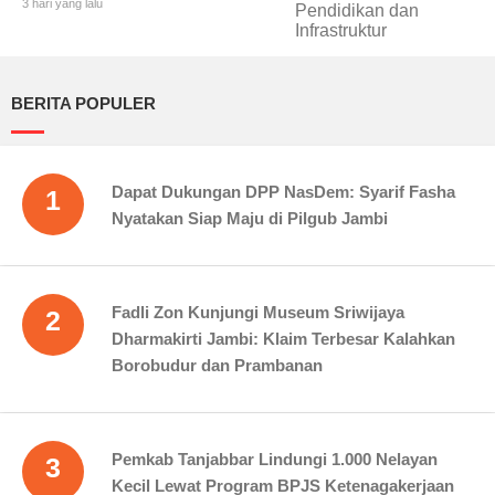
Haris Tekankan Sinergi
3 hari yang lalu
Pendidikan dan Infrastruktur
BERITA POPULER
Dapat Dukungan DPP NasDem: Syarif Fasha
1
Nyatakan Siap Maju di Pilgub Jambi
Fadli Zon Kunjungi Museum Sriwijaya
2
Dharmakirti Jambi: Klaim Terbesar Kalahkan
Borobudur dan Prambanan
Pemkab Tanjabbar Lindungi 1.000 Nelayan
3
Kecil Lewat Program BPJS Ketenagakerjaan