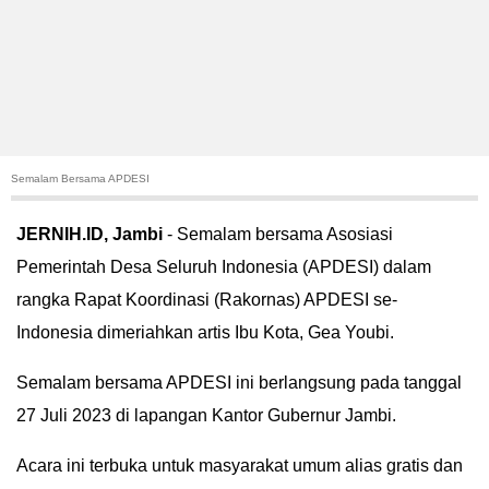
HUKUM
KRIMINAL
KHAZANAH
Semalam Bersama APDESI
LEISUR
JERNIH.ID, Jambi
-
Semalam bersama Asosiasi
TEKNOLOGI
Pemerintah Desa Seluruh Indonesia (APDESI) dalam
rangka Rapat Koordinasi (Rakornas) APDESI se-
OTOMOTIF
Indonesia dimeriahkan artis Ibu Kota, Gea Youbi.
OLAHRAGA
Semalam bersama APDESI ini berlangsung pada tanggal
HIBURAN
27 Juli 2023 di lapangan Kantor Gubernur Jambi.
Acara ini terbuka untuk masyarakat umum alias gratis dan
GALLERY