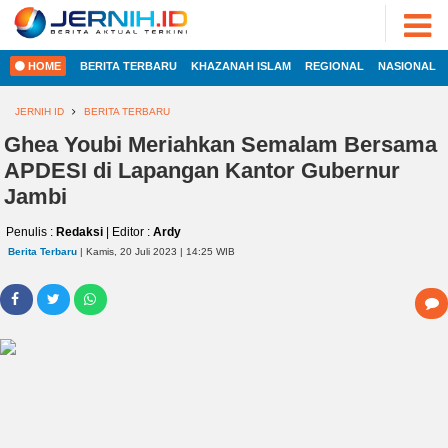
ADVERTORIAL
©
2022
FOTO
JERNIH.ID
HOME
BERITA TERBARU
KHAZANAH ISLAM
REGIONAL
NASIONAL
•
VIDEO
Developed
by
JERNIH ID
BERITA TERBARU
PESONA
JAMBI
Ghea Youbi Meriahkan Semalam Bersama
HOME
APDESI di Lapangan Kantor Gubernur
PESONA
INDONESIA
Jambi
REGIONAL
PESONA
Penulis :
Redaksi
| Editor :
Ardy
DUNIA
Berita Terbaru
| Kamis, 20 Juli 2023 | 14:25 WIB
NASIONAL
CAKRAWALA
HEALTH
INTERNASIONAL
PROPERTY
EKOBIS
LIFESTYLE
ENTREPRENEURSHIP
POLITIK