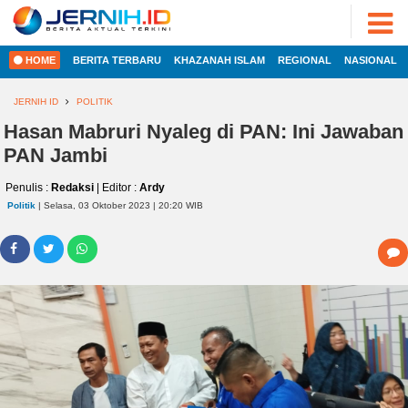
ADVERTORIAL
©
2022
FOTO
JERNIH.ID
HOME
BERITA TERBARU
KHAZANAH ISLAM
REGIONAL
NASIONAL
•
VIDEO
Developed
by
JERNIH ID
POLITIK
PESONA
JAMBI
Hasan Mabruri Nyaleg di PAN: Ini Jawaban
HOME
PAN Jambi
PESONA
INDONESIA
Penulis :
Redaksi
| Editor :
Ardy
REGIONAL
PESONA
Politik
| Selasa, 03 Oktober 2023 | 20:20 WIB
DUNIA
NASIONAL
CAKRAWALA
HEALTH
INTERNASIONAL
PROPERTY
EKOBIS
LIFESTYLE
ENTREPRENEURSHIP
POLITIK