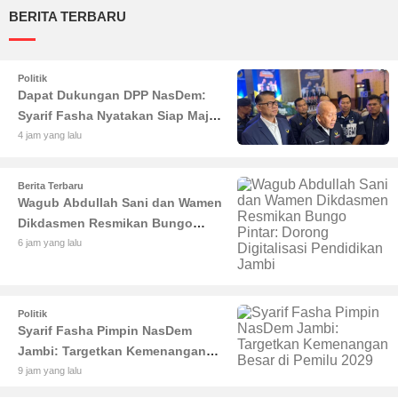
BERITA TERBARU
Politik
Dapat Dukungan DPP NasDem:
Syarif Fasha Nyatakan Siap Maju
di Pilgub Jambi
4 jam yang lalu
Berita Terbaru
Wagub Abdullah Sani dan Wamen
Dikdasmen Resmikan Bungo
Pintar: Dorong Digitalisasi
6 jam yang lalu
Pendidikan Jambi
Politik
Syarif Fasha Pimpin NasDem
Jambi: Targetkan Kemenangan
Besar di Pemilu 2029
9 jam yang lalu