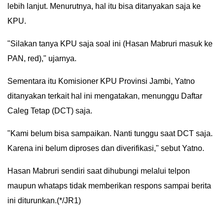
lebih lanjut. Menurutnya, hal itu bisa ditanyakan saja ke
IN
KPU.
DEPTH
"Silakan tanya KPU saja soal ini (Hasan Mabruri masuk ke
OPINI
PAN, red)," ujarnya.
INFOGRAFIS
Sementara itu Komisioner KPU Provinsi Jambi, Yatno
ditanyakan terkait hal ini mengatakan, menunggu Daftar
ADVERTORIAL
Caleg Tetap (DCT) saja.
INDEKS
BERITA
"Kami belum bisa sampaikan. Nanti tunggu saat DCT saja.
Karena ini belum diproses dan diverifikasi," sebut Yatno.
Hasan Mabruri sendiri saat dihubungi melalui telpon
maupun whataps tidak memberikan respons sampai berita
ini diturunkan.
(*/JR1)