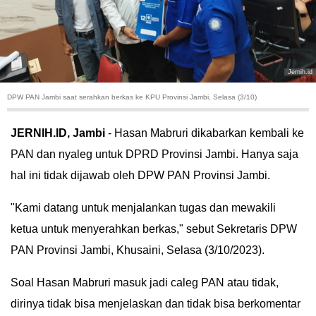
HUKUM
KRIMINAL
Jernih.id
KHAZANAH
DPW PAN Jambi saat serahkan berkas ke KPU Provinsi Jambi, Selasa (3/10)
LEISUR
JERNIH.ID, Jambi
- Hasan Mabruri dikabarkan kembali ke
PAN dan nyaleg untuk DPRD Provinsi Jambi. Hanya saja
TEKNOLOGI
hal ini tidak dijawab oleh DPW PAN Provinsi Jambi.
OTOMOTIF
"Kami datang untuk menjalankan tugas dan mewakili
ketua untuk menyerahkan berkas," sebut Sekretaris DPW
OLAHRAGA
PAN Provinsi Jambi, Khusaini, Selasa (3/10/2023).
HIBURAN
Soal Hasan Mabruri masuk jadi caleg PAN atau tidak,
GALLERY
dirinya tidak bisa menjelaskan dan tidak bisa berkomentar