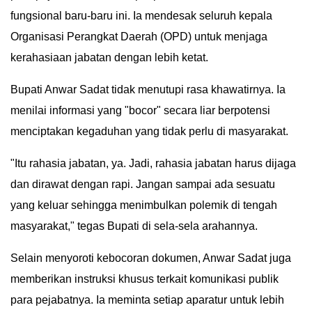
fungsional baru-baru ini. Ia mendesak seluruh kepala
IN
DEPTH
Organisasi Perangkat Daerah (OPD) untuk menjaga
kerahasiaan jabatan dengan lebih ketat.
OPINI
​Bupati Anwar Sadat tidak menutupi rasa khawatirnya. Ia
INFOGRAFIS
menilai informasi yang "bocor" secara liar berpotensi
menciptakan kegaduhan yang tidak perlu di masyarakat.
ADVERTORIAL
​"Itu rahasia jabatan, ya. Jadi, rahasia jabatan harus dijaga
INDEKS
dan dirawat dengan rapi. Jangan sampai ada sesuatu
BERITA
yang keluar sehingga menimbulkan polemik di tengah
masyarakat," tegas Bupati di sela-sela arahannya.
​Selain menyoroti kebocoran dokumen, Anwar Sadat juga
memberikan instruksi khusus terkait komunikasi publik
para pejabatnya. Ia meminta setiap aparatur untuk lebih