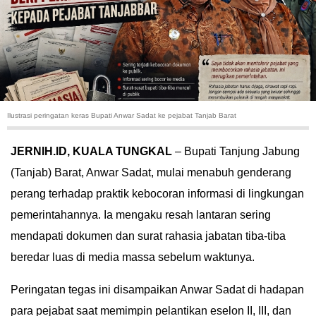
HUKUM
KRIMINAL
KHAZANAH
Ilustrasi peringatan keras Bupati Anwar Sadat ke pejabat Tanjab Barat
LEISUR
JERNIH.ID, ​KUALA TUNGKAL
– Bupati Tanjung Jabung
TEKNOLOGI
(Tanjab) Barat, Anwar Sadat, mulai menabuh genderang
perang terhadap praktik kebocoran informasi di lingkungan
OTOMOTIF
pemerintahannya. Ia mengaku resah lantaran sering
OLAHRAGA
mendapati dokumen dan surat rahasia jabatan tiba-tiba
beredar luas di media massa sebelum waktunya.
HIBURAN
​Peringatan tegas ini disampaikan Anwar Sadat di hadapan
GALLERY
para pejabat saat memimpin pelantikan eselon II, III, dan