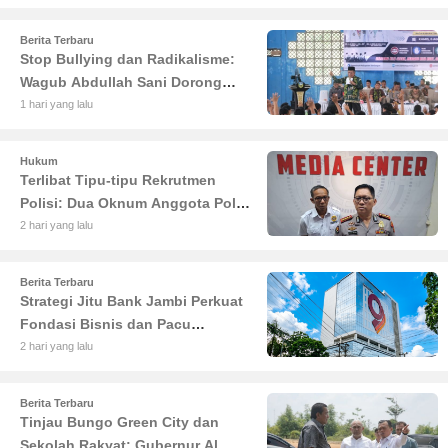
Berita Terbaru
Stop Bullying dan Radikalisme:
Wagub Abdullah Sani Dorong
Siswa Jadi Garda Terdepan
1 hari yang lalu
Bangsa
Hukum
Terlibat Tipu-tipu Rekrutmen
Polisi: Dua Oknum Anggota Polda
Jambi Diciduk Propam
2 hari yang lalu
Berita Terbaru
Strategi Jitu Bank Jambi Perkuat
Fondasi Bisnis dan Pacu
Pertumbuhan Ekonomi Jambi
2 hari yang lalu
Berita Terbaru
Tinjau Bungo Green City dan
Sekolah Rakyat: Gubernur Al