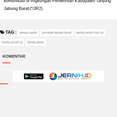
komunikasi di lingkungan Pemerintah Kabupaten Tanjung
Jabung Barat.(*/JR2)
TAG :
anwar sadat
pemkab tanjab barat
berita jernih hari ini
berita jernih id
berita jambi
KOMENTAR