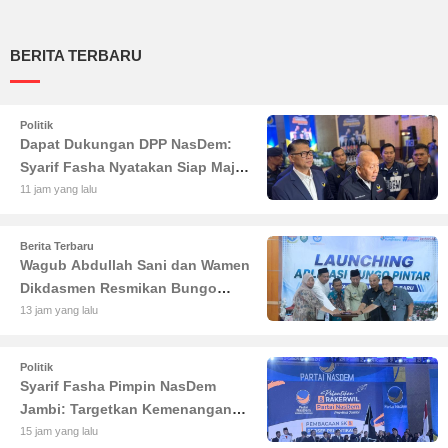
BERITA TERBARU
Politik
Dapat Dukungan DPP NasDem:
Syarif Fasha Nyatakan Siap Maju
di Pilgub Jambi
11 jam yang lalu
Berita Terbaru
Wagub Abdullah Sani dan Wamen
Dikdasmen Resmikan Bungo
Pintar: Dorong Digitalisasi
13 jam yang lalu
Pendidikan Jambi
Politik
Syarif Fasha Pimpin NasDem
Jambi: Targetkan Kemenangan
Besar di Pemilu 2029
15 jam yang lalu