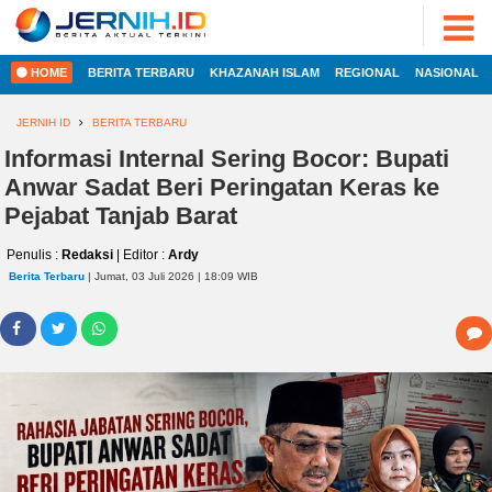
ADVERTORIAL
©
2022
FOTO
JERNIH.ID
HOME
BERITA TERBARU
KHAZANAH ISLAM
REGIONAL
NASIONAL
•
VIDEO
Developed
by
JERNIH ID
BERITA TERBARU
PESONA
JAMBI
Informasi Internal Sering Bocor: Bupati
HOME
Anwar Sadat Beri Peringatan Keras ke
PESONA
INDONESIA
Pejabat Tanjab Barat
REGIONAL
PESONA
Penulis :
Redaksi
| Editor :
Ardy
DUNIA
Berita Terbaru
| Jumat, 03 Juli 2026 | 18:09 WIB
NASIONAL
CAKRAWALA
HEALTH
INTERNASIONAL
PROPERTY
EKOBIS
LIFESTYLE
ENTREPRENEURSHIP
POLITIK