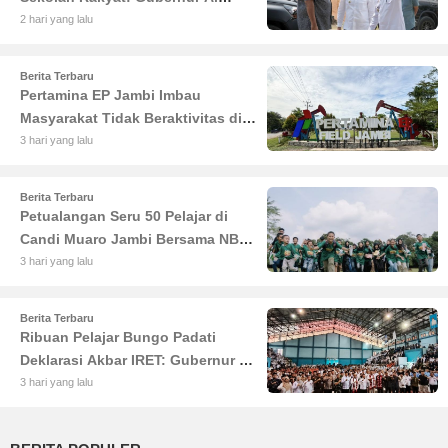
Haris Tekankan Sinergi
2 hari yang lalu
Pendidikan dan Infrastruktur
Berita Terbaru
Pertamina EP Jambi Imbau
Masyarakat Tidak Beraktivitas di
Atas Jalur Pipa Migas Demi
3 hari yang lalu
Keselamatan Bersama
Berita Terbaru
Petualangan Seru 50 Pelajar di
Candi Muaro Jambi Bersama NBT
Coal Group
3 hari yang lalu
Berita Terbaru
Ribuan Pelajar Bungo Padati
Deklarasi Akbar IRET: Gubernur Al
Haris Sentil Bahaya Judi Online
3 hari yang lalu
dan Radikalisme