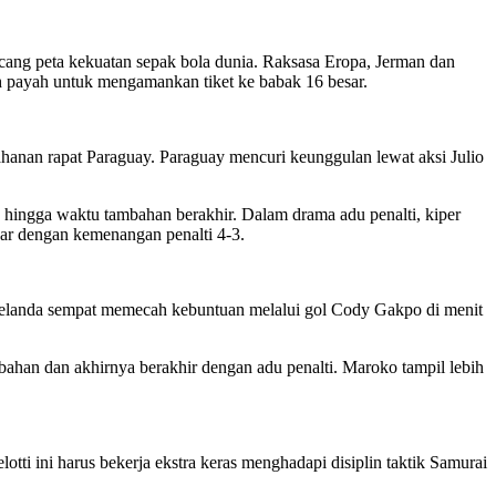
cang peta kekuatan sepak bola dunia. Raksasa Eropa, Jerman dan
ah payah untuk mengamankan tiket ke babak 16 besar.
hanan rapat Paraguay. Paraguay mencuri keunggulan lewat aksi Julio
hingga waktu tambahan berakhir. Dalam drama adu penalti, kiper
ar dengan kemenangan penalti 4-3.
 Belanda sempat memecah kebuntuan melalui gol Cody Gakpo di menit
ahan dan akhirnya berakhir dengan adu penalti. Maroko tampil lebih
lotti ini harus bekerja ekstra keras menghadapi disiplin taktik Samurai