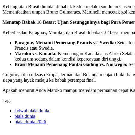
​Kebangkitan Brasil dimulai di babak kedua melalui sundulan Casemi
Memanfaatkan umpan Bruno Guimaraes, Martinelli mencetak gol kemen
​Menatap Babak 16 Besar: Ujian Sesungguhnya bagi Para Peme
​Keberhasilan Paraguay, Maroko, dan Brasil di babak 32 besar memba
Paraguay Menanti Pemenang Prancis vs. Swedia:
Setelah m
Prancis atau Swedia.
Maroko vs. Kanada:
Kemenangan Kanada atas Afrika Selatan 
kedua tim sedang dalam kondisi kepercayaan diri tinggi.
Brasil Menanti Pemenang Pantai Gading vs. Norwegia:
Set
Gugurnya dua raksasa Eropa, Jerman dan Belanda menjadi bukti bahw
siapa yang layak melaju ke babak perempat final.
​Apakah menurut Anda Maroko mampu meredam permainan cepat Kana
Tag:
jadwal piala dunia
piala dunia
piala dunia 2026