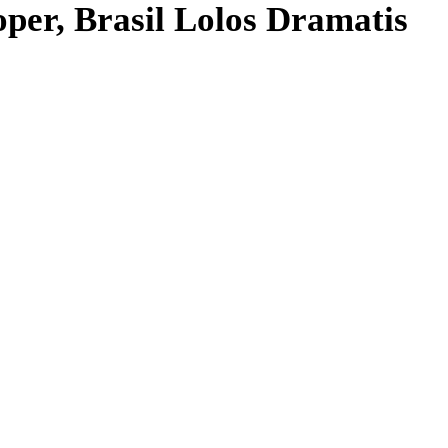
per, Brasil Lolos Dramatis