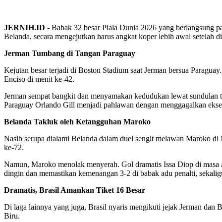
JERNIH.ID
- ​Babak 32 besar Piala Dunia 2026 yang berlangsung p
Belanda, secara mengejutkan harus angkat koper lebih awal setelah 
​Jerman Tumbang di Tangan Paraguay
​Kejutan besar terjadi di Boston Stadium saat Jerman bersua Paragu
Enciso di menit ke-42.
​Jerman sempat bangkit dan menyamakan kedudukan lewat sundulan ta
Paraguay Orlando Gill menjadi pahlawan dengan menggagalkan eksek
​Belanda Takluk oleh Ketangguhan Maroko
​Nasib serupa dialami Belanda dalam duel sengit melawan Maroko di
ke-72.
​Namun, Maroko menolak menyerah. Gol dramatis Issa Diop di masa
dingin dan memastikan kemenangan 3-2 di babak adu penalti, sekal
​Dramatis, Brasil Amankan Tiket 16 Besar
​Di laga lainnya yang juga, Brasil nyaris mengikuti jejak Jerman dan B
Biru.