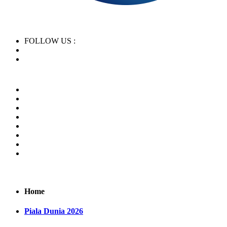
FOLLOW US :
Home
Regional
BERITA TERBARU
KHAZANAH ISLAM
NASIONAL
INTERNASIONAL
OPINI
INDEKS
Home
Piala Dunia 2026