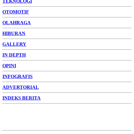
TEKNOLOGI
OTOMOTIF
OLAHRAGA
HIBURAN
GALLERY
IN DEPTH
OPINI
INFOGRAFIS
ADVERTORIAL
INDEKS BERITA
ADVERTORIAL
FOTO
VIDEO
PESONA JAMBI
PESONA
INDONESIA
PESONA DUNIA
CAKRAWALA
HEALTH
PROPERTY
LIFESTYLE
ENTREPRENEURSHIP