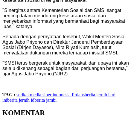
kesetaraan sosial di tengah masyarakat.
"Sinergitas antara Kementerian Sosial dan SMSI sangat
penting dalam mendorong kesetaraan sosial dan
menyebarkan informasi yang bermanfaat bagi masyarakat
luas," katanya.
Senada dengan pernyataan tersebut, Wakil Menteri Sosial
Agus Jabo Priyono dan Direktur Jenderal Pemberdayaan
Sosial (Dirjen Dayasos), Mira Riyati Kurniasih, turut
menyatakan dukungan mereka terhadap inisiatif SMSI.
"SMSI terus bergerak untuk masyarakat, dan upaya ini akan
selalu dikenang sebagai bagian dari perjuangan bersama,"
ujar Agus Jabo Priyono.(*/JR2)
TAG :
serikat media siber indonesia
firdaus
berita jernih hari
ini
berita jernih id
berita jambi
KOMENTAR