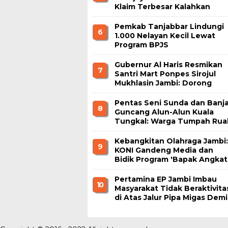
Klaim Terbesar Kalahkan
Borobudur dan Prambanan
Pemkab Tanjabbar Lindungi
6
1.000 Nelayan Kecil Lewat
Program BPJS
Ketenagakerjaan
Gubernur Al Haris Resmikan
7
Santri Mart Ponpes Sirojul
Mukhlasin Jambi: Dorong
Kemandirian Ekonomi
Pesantren
Pentas Seni Sunda dan Banja
8
Guncang Alun-Alun Kuala
Tungkal: Warga Tumpah Rua
Nikmati Kuliner Gratis
Kebangkitan Olahraga Jambi:
9
KONI Gandeng Media dan
Bidik Program 'Bapak Angkat
Korporasi
Pertamina EP Jambi Imbau
1 0
Masyarakat Tidak Beraktivita
di Atas Jalur Pipa Migas Demi
Keselamatan Bersama