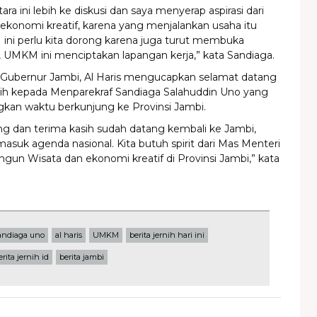
ra ini lebih ke diskusi dan saya menyerap aspirasi dari
konomi kreatif, karena yang menjalankan usaha itu
i perlu kita dorong karena juga turut membuka
, UMKM ini menciptakan lapangan kerja,” kata Sandiaga.
 Gubernur Jambi, Al Haris mengucapkan selamat datang
sih kepada Menparekraf Sandiaga Salahuddin Uno yang
kan waktu berkunjung ke Provinsi Jambi.
ng dan terima kasih sudah datang kembali ke Jambi,
asuk agenda nasional. Kita butuh spirit dari Mas Menteri
un Wisata dan ekonomi kreatif di Provinsi Jambi,” kata
andiaga uno
al haris
UMKM
berita jernih hari ini
erita jernih id
berita jambi