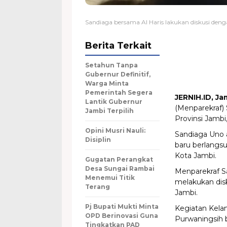
Sandiaga bersama Al Haris lakukan diskusi denga
Berita Terkait
Setahun Tanpa
Gubernur Definitif,
Warga Minta
Pemerintah Segera
JERNIH.ID, Ja
Lantik Gubernur
(Menparekraf)
Jambi Terpilih
Provinsi Jambi
Opini Musri Nauli:
Sandiaga Uno 
Disiplin
baru berlangsu
Kota Jambi.
Gugatan Perangkat
Desa Sungai Rambai
Menparekraf S
Menemui Titik
melakukan dis
Terang
Jambi.
Pj Bupati Mukti Minta
Kegiatan Kelana
OPD Berinovasi Guna
Purwaningsih b
Tingkatkan PAD