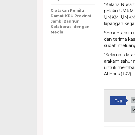
“Kelana Nusanta
Ciptakan Pemilu
pelaku UMKM e
Damai: KPU Provinsi
UMKM. UMKM in
Jambi Bangun
lapangan kerja
Kolaborasi dengan
Media
Sementara itu
dan terima ka
sudah meluang
“Selamat data
arakam sahur m
untuk membang
Al Haris.
(JR2)
s
Tag:
b