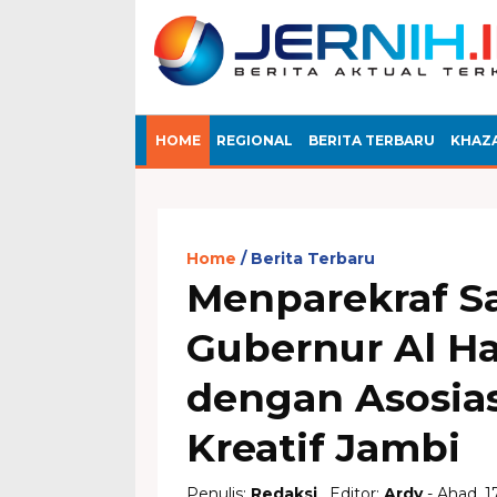
HOME
REGIONAL
BERITA TERBARU
KHAZ
Home
Berita Terbaru
Menparekraf S
Gubernur Al Ha
dengan Asosia
Kreatif Jambi
Penulis:
Redaksi
, Editor:
Ardy
- Ahad, 1