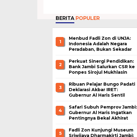
BERITA
POPULER
Menbud Fadli Zon di UNJA:
1
Indonesia Adalah Negara
Peradaban, Bukan Sekadar
Nation State
Perkuat Sinergi Pendidikan:
2
Bank Jambi Salurkan CSR ke
Ponpes Sirojul Mukhlasin
Jambi
Ribuan Pelajar Bungo Padati
3
Deklarasi Akbar IRET:
Gubernur Al Haris Sentil
Bahaya Judi Online dan
Radikalisme
Safari Subuh Pemprov Jambi:
4
Gubernur Al Haris Ingatkan
Pentingnya Bekal Akhirat
Fadli Zon Kunjungi Museum
5
Sriwijaya Dharmakirti Jambi: