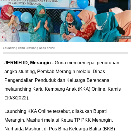
HUKUM
KRIMINAL
KHAZANAH
Istimewa
Launching kartu kembang anak online
LEISUR
JERNIH.ID, Merangin
- Guna mempercepat penurunan
TEKNOLOGI
angka stunting, Pemkab Merangin melalui Dinas
Pengendalian Penduduk dan Keluarga Berencana,
OTOMOTIF
melaunching Kartu Kembang Anak (KKA) Online, Kamis
OLAHRAGA
(10/3/2022).
HIBURAN
Launching KKA Online tersebut, dilakukan Bupati
Merangin, Mashuri melalui Ketua TP PKK Merangin,
GALLERY
Nurhaida Mashuri, di Pos Bina Keluarga Balita (BKB)