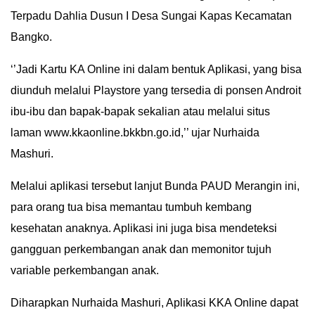
Terpadu Dahlia Dusun I Desa Sungai Kapas Kecamatan
IN
DEPTH
Bangko.
‘’Jadi Kartu KA Online ini dalam bentuk Aplikasi, yang bisa
OPINI
diunduh melalui Playstore yang tersedia di ponsen Androit
INFOGRAFIS
ibu-ibu dan bapak-bapak sekalian atau melalui situs
laman www.kkaonline.bkkbn.go.id,’’ ujar Nurhaida
ADVERTORIAL
Mashuri.
INDEKS
Melalui aplikasi tersebut lanjut Bunda PAUD Merangin ini,
BERITA
para orang tua bisa memantau tumbuh kembang
kesehatan anaknya. Aplikasi ini juga bisa mendeteksi
gangguan perkembangan anak dan memonitor tujuh
variable perkembangan anak.
Diharapkan Nurhaida Mashuri, Aplikasi KKA Online dapat