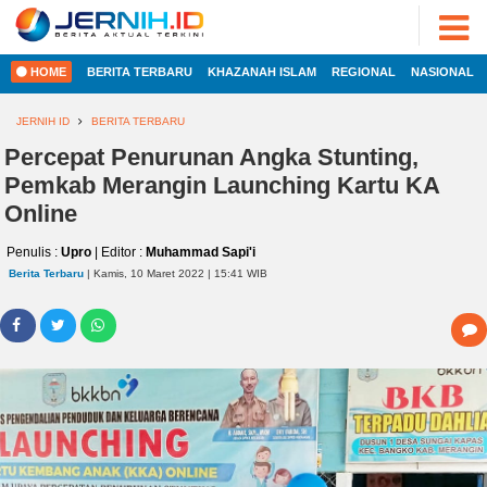
ADVERTORIAL
©
2022
FOTO
JERNIH.ID
HOME
BERITA TERBARU
KHAZANAH ISLAM
REGIONAL
NASIONAL
•
VIDEO
Developed
by
JERNIH ID
BERITA TERBARU
PESONA
JAMBI
Percepat Penurunan Angka Stunting,
HOME
Pemkab Merangin Launching Kartu KA
PESONA
INDONESIA
Online
REGIONAL
PESONA
Penulis :
Upro
| Editor :
Muhammad Sapi'i
DUNIA
Berita Terbaru
| Kamis, 10 Maret 2022 | 15:41 WIB
NASIONAL
CAKRAWALA
HEALTH
INTERNASIONAL
PROPERTY
EKOBIS
LIFESTYLE
ENTREPRENEURSHIP
POLITIK