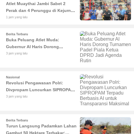
Atlet Muaythai Jambi Sabet 2
Perak dan 4 Perunggu di Kejurnas
IMC 2026 Bekasi
1 jam yang lalu
Berita Terbaru
Buka Peluang Atlet Muda:
Gubernur Al Haris Dorong
Turnamen Padel Piala Ketua DPRD
3 jam yang lalu
Jadi Agenda Rutin
Nasional
Revolusi Pengawasan Polri:
Divpropam Luncurkan SIPROPAM
Terpadu Berbasis AI untuk
3 jam yang lalu
Transparansi Maksimal
Berita Terbaru
Turun Langsung Padamkan Lahan
Gambut 50 Hektare Terbakar: