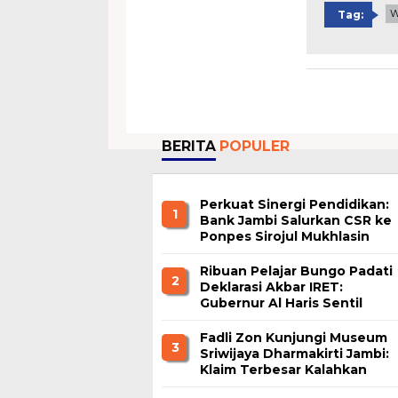
W
Tag:
BERITA
POPULER
Perkuat Sinergi Pendidikan:
1
Bank Jambi Salurkan CSR ke
Ponpes Sirojul Mukhlasin
Jambi
Ribuan Pelajar Bungo Padati
2
Deklarasi Akbar IRET:
Gubernur Al Haris Sentil
Bahaya Judi Online dan
Radikalisme
Fadli Zon Kunjungi Museum
3
Sriwijaya Dharmakirti Jambi:
Klaim Terbesar Kalahkan
Borobudur dan Prambanan