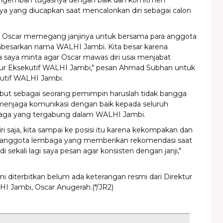
engemban tugasnya dengan baik dan komitmen
nya yang diucapkan saat mencalonkan diri sebagai calon
p Oscar memegang janjinya untuk bersama para anggota
esarkan nama WALHI Jambi. Kita besar karena
 saya minta agar Oscar mawas diri usai menjabat
tur Eksekutif WALHI Jambi," pesan Ahmad Subhan untuk
kutif WALHI Jambi.
but sebagai seorang pemimpin haruslah tidak bangga
 menjaga komunikasi dengan baik kepada seluruh
aga yang tergabung dalam WALHI Jambi.
iri saja, kita sampai ke posisi itu karena kekompakan dan
a anggota lembaga yang memberikan rekomendasi saat
i sekali lagi saya pesan agar konsisten dengan janji,"
ini diterbitkan belum ada keterangan resmi dari Direktur
I Jambi, Oscar Anugerah.(*/JR2)