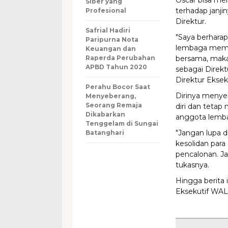
Oscar bisa m
Siber yang
terhadap janji
Profesional
Direktur.
Safrial Hadiri
"Saya berhara
Paripurna Nota
lembaga memb
Keuangan dan
Raperda Perubahan
bersama, maka
APBD Tahun 2020
sebagai Direk
Direktur Ekse
Perahu Bocor Saat
Dirinya menye
Menyeberang,
Seorang Remaja
diri dan tetap
Dikabarkan
anggota lemb
Tenggelam di Sungai
"Jangan lupa d
Batanghari
kesolidan par
pencalonan. Jad
tukasnya.
Hingga berita 
Eksekutif WALH