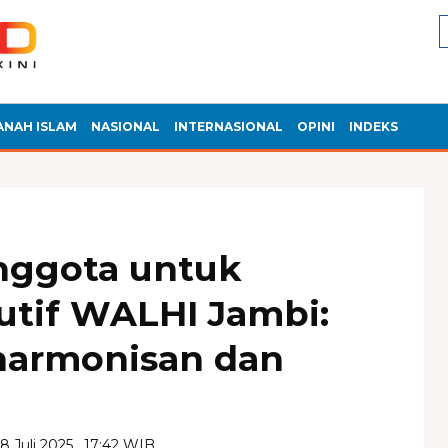
ANAH ISLAM
NASIONAL
INTERNASIONAL
OPINI
INDEKS
nggota untuk
utif WALHI Jambi:
eharmonisan dan
28 Juli 2025 , 17:42 WIB