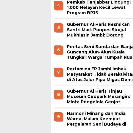
Pemkab Tanjabbar Lindungi
4
1.000 Nelayan Kecil Lewat
Program BPJS
Ketenagakerjaan
Gubernur Al Haris Resmikan
5
Santri Mart Ponpes Sirojul
Mukhlasin Jambi: Dorong
Kemandirian Ekonomi
Pesantren
Pentas Seni Sunda dan Banja
6
Guncang Alun-Alun Kuala
Tungkal: Warga Tumpah Rua
Nikmati Kuliner Gratis
Pertamina EP Jambi Imbau
7
Masyarakat Tidak Beraktivita
di Atas Jalur Pipa Migas Demi
Keselamatan Bersama
Gubernur Al Haris Tinjau
8
Museum Geopark Merangin:
Minta Pengelola Genjot
Inovasi dan Tambah Koleksi
Harmoni Minang dan India
9
Warnai Malam Keempat
Pergelaran Seni Budaya di
Alun-Alun Kuala Tungkal