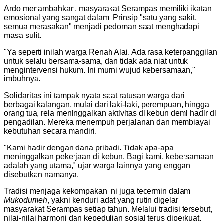
​Ardo menambahkan, masyarakat Serampas memiliki ikatan
emosional yang sangat dalam. Prinsip "satu yang sakit,
semua merasakan" menjadi pedoman saat menghadapi
masa sulit.
​"Ya seperti inilah warga Renah Alai. Ada rasa keterpanggilan
untuk selalu bersama-sama, dan tidak ada niat untuk
mengintervensi hukum. Ini murni wujud kebersamaan,"
imbuhnya.
​Solidaritas ini tampak nyata saat ratusan warga dari
berbagai kalangan, mulai dari laki-laki, perempuan, hingga
orang tua, rela meninggalkan aktivitas di kebun demi hadir di
pengadilan. Mereka menempuh perjalanan dan membiayai
kebutuhan secara mandiri.
​"Kami hadir dengan dana pribadi. Tidak apa-apa
meninggalkan pekerjaan di kebun. Bagi kami, kebersamaan
adalah yang utama," ujar warga lainnya yang enggan
disebutkan namanya.
​Tradisi menjaga kekompakan ini juga tecermin dalam
Mukodumeh
, yakni kenduri adat yang rutin digelar
masyarakat Serampas setiap tahun. Melalui tradisi tersebut,
nilai-nilai harmoni dan kepedulian sosial terus diperkuat.