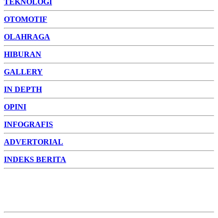
TEKNOLOGI
OTOMOTIF
OLAHRAGA
HIBURAN
GALLERY
IN DEPTH
OPINI
INFOGRAFIS
ADVERTORIAL
INDEKS BERITA
ADVERTORIAL
FOTO
VIDEO
PESONA JAMBI
PESONA
INDONESIA
PESONA DUNIA
CAKRAWALA
HEALTH
PROPERTY
LIFESTYLE
ENTREPRENEURSHIP