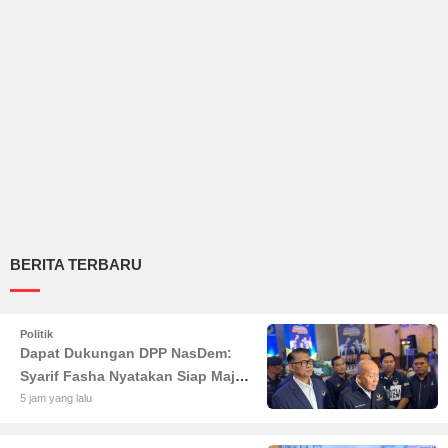
BERITA TERBARU
Politik
Dapat Dukungan DPP NasDem:
Syarif Fasha Nyatakan Siap Maju
di Pilgub Jambi
5 jam yang lalu