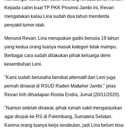
Kepada calon kuat TP PKK Provinsi Jambi ini, Revan
IN
DEPTH
mengatakan kalau Lina sudah dua tahun menderita
penyakit tumor otak.
OPINI
Menurut Revan, Lina merupakan gadis berusia 19 tahun
INFOGRAFIS
yang kedua orang tuanya masuk kategori tidak mampu.
Berbagai cara sudah dilakukan pihak keluarga demi
ADVERTORIAL
kesembuhan Leni.
INDEKS
"Kami sudah berusaha berobat alternatif dan Leni juga
BERITA
pernah dirawat di RSUD Raden Mattaher Jambi." jelas
Revan lirih dihadapan Rosita Endra, Jumat (20/11/2020).
"Namun setelah dirawat, pihak rumah sakit menganjurkan
agar dirujuk ke RS di Palembang, Sumatera Selatan.
Karena orang tuanya kerja serabutan, jadi Lina belum bisa