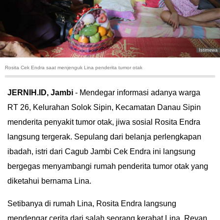
HUKUM
KRIMINAL
Istimewa
KHAZANAH
Rosita Cek Endra saat menjenguk Lina penderita tumor otak
LEISUR
JERNIH.ID, Jambi
- Mendegar informasi adanya warga
RT 26, Kelurahan Solok Sipin, Kecamatan Danau Sipin
TEKNOLOGI
menderita penyakit tumor otak, jiwa sosial Rosita Endra
OTOMOTIF
langsung tergerak. Sepulang dari belanja perlengkapan
ibadah, istri dari Cagub Jambi Cek Endra ini langsung
OLAHRAGA
bergegas menyambangi rumah penderita tumor otak yang
diketahui bernama Lina.
HIBURAN
Setibanya di rumah Lina, Rosita Endra langsung
GALLERY
mendengar cerita dari salah seorang kerabat Lina, Revan.