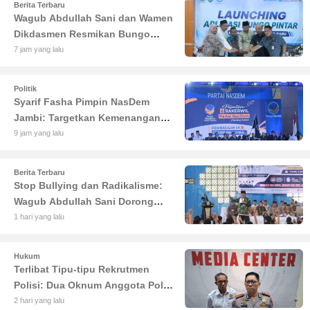
Berita Terbaru
Wagub Abdullah Sani dan Wamen
Dikdasmen Resmikan Bungo
Pintar: Dorong Digitalisasi
7 jam yang lalu
Pendidikan Jambi
Politik
Syarif Fasha Pimpin NasDem
Jambi: Targetkan Kemenangan
Besar di Pemilu 2029
9 jam yang lalu
Berita Terbaru
Stop Bullying dan Radikalisme:
Wagub Abdullah Sani Dorong
Siswa Jadi Garda Terdepan
1 hari yang lalu
Bangsa
Hukum
Terlibat Tipu-tipu Rekrutmen
Polisi: Dua Oknum Anggota Polda
Jambi Diciduk Propam
2 hari yang lalu