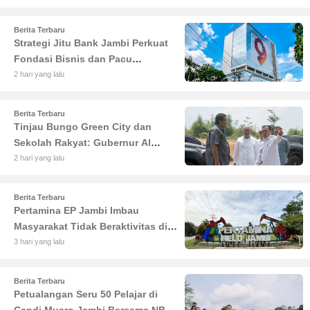
Berita Terbaru
Strategi Jitu Bank Jambi Perkuat
Fondasi Bisnis dan Pacu
Pertumbuhan Ekonomi Jambi
2 hari yang lalu
Berita Terbaru
Tinjau Bungo Green City dan
Sekolah Rakyat: Gubernur Al
Haris Tekankan Sinergi
2 hari yang lalu
Pendidikan dan Infrastruktur
Berita Terbaru
Pertamina EP Jambi Imbau
Masyarakat Tidak Beraktivitas di
Atas Jalur Pipa Migas Demi
3 hari yang lalu
Keselamatan Bersama
Berita Terbaru
Petualangan Seru 50 Pelajar di