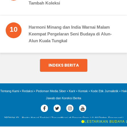
Tambah Koleksi
Harmoni Minang dan India Warnai Malam
10
Keempat Pergelaran Seni Budaya di Alun-
Alun Kuala Tungkal
INDEKS BERITA
Tentang Kami
•
Redaksi
•
Pedoman Media Siber
•
Karir
•
Kontak
•
Kode Etik Jurnalistik
•
Hak
Jawab dan Koreksi Berita
JERNIH.ID - Berita Aktual Terkini | Terverifikasi di Dewan Pers | © All Rights Reserved |
2016 - 2025 |
LESTARIKAN BUDAYA LOKAL