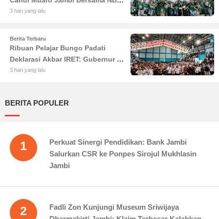
Candi Muaro Jambi Bersama NBT
Coal Group
3 hari yang lalu
Berita Terbaru
Ribuan Pelajar Bungo Padati
Deklarasi Akbar IRET: Gubernur Al
Haris Sentil Bahaya Judi Online
3 hari yang lalu
dan Radikalisme
BERITA POPULER
Perkuat Sinergi Pendidikan: Bank Jambi
1
Salurkan CSR ke Ponpes Sirojul Mukhlasin
Jambi
Fadli Zon Kunjungi Museum Sriwijaya
2
Dharmakirti Jambi: Klaim Terbesar Kalahkan