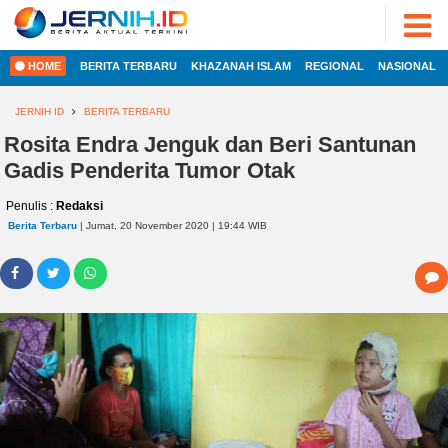
ADVERTORIAL
©
2022
FOTO
JERNIH.ID
HOME
BERITA TERBARU
KHAZANAH ISLAM
REGIONAL
NASIONAL
•
VIDEO
Developed
by
JERNIH ID
BERITA TERBARU
PESONA
JAMBI
Rosita Endra Jenguk dan Beri Santunan
HOME
Gadis Penderita Tumor Otak
PESONA
INDONESIA
Penulis :
Redaksi
REGIONAL
PESONA
Berita Terbaru
| Jumat, 20 November 2020 | 19:44 WIB
DUNIA
NASIONAL
CAKRAWALA
HEALTH
INTERNASIONAL
PROPERTY
EKOBIS
LIFESTYLE
ENTREPRENEURSHIP
POLITIK