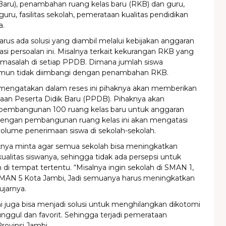
Baru), penambahan ruang kelas baru (RKB) dan guru,
guru, fasilitas sekolah, pemerataan kualitas pendidikan
a.
rus ada solusi yang diambil melalui kebijakan anggaran
i persoalan ini. Misalnya terkait kekurangan RKB yang
 masalah di setiap PPDB. Dimana jumlah siswa
mun tidak diimbangi dengan penambahan RKB.
mengatakan dalam reses ini pihaknya akan memberikan
maan Peserta Didik Baru (PPDB). Pihaknya akan
pembangunan 100 ruang kelas baru untuk anggaran
ngan pembangunan ruang kelas ini akan mengatasi
olume penerimaan siswa di sekolah-sekolah.
aknya minta agar semua sekolah bisa meningkatkan
kualitas siswanya, sehingga tidak ada persepsi untuk
 di tempat tertentu. “Misalnya ingin sekolah di SMAN 1,
AN 5 Kota Jambi, Jadi semuanya harus meningkatkan
ujarnya.
i juga bisa menjadi solusi untuk menghilangkan dikotomi
nggul dan favorit. Sehingga terjadi pemerataan
Provinsi Jambi.