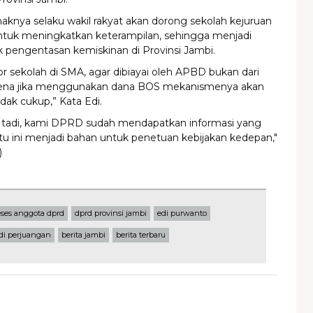
haknya selaku wakil rakyat akan dorong sekolah kejuruan
ntuk meningkatkan keterampilan, sehingga menjadi
uk pengentasan kemiskinan di Provinsi Jambi.
or sekolah di SMA, agar dibiayai oleh APBD bukan dari
rena jika menggunakan dana BOS mekanismenya akan
idak cukup,” Kata Edi.
 tadi, kami DPRD sudah mendapatkan informasi yang
u ini menjadi bahan untuk penetuan kebijakan kedepan,"
)
eses anggota dprd
dprd provinsi jambi
edi purwanto
di perjuangan
berita jambi
berita terbaru