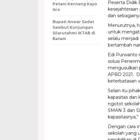
Peserta Didik 
Petani Kentang Kayo
kesejahteraan 
Aro
dan sebagainy
Bupati Anwar Sadat
Menurutnya, ha
Sambut Kunjungan
untuk mengatas
Silarutahmi IKTAB di
selalu menjadi
Batam
bertambah na
Edi Purwanto 
solusi Peneri
mengusulkan 
APBD 2021. De
keterbatasan v
Selain itu pih
kapasitas dan 
ngotot sekolah
SMAN 3 dan SM
kapasitasnya,” 
Dengan cara in
sekolah yang u
pendidikan di 