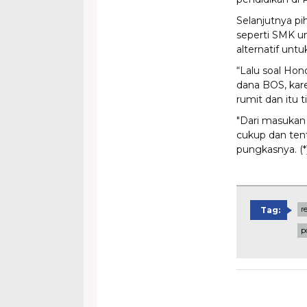
Selanjutnya pi
seperti SMK u
alternatif unt
“Lalu soal Hon
dana BOS, ka
rumit dan itu t
"Dari masukan
cukup dan tent
pungkasnya. (*
r
Tag:
p