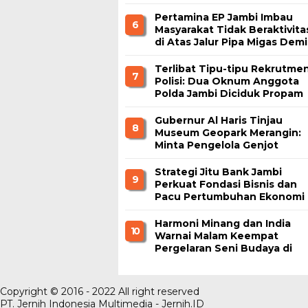
Nikmati Kuliner Gratis
Pertamina EP Jambi Imbau
6
Masyarakat Tidak Beraktivita
di Atas Jalur Pipa Migas Demi
Keselamatan Bersama
Terlibat Tipu-tipu Rekrutme
7
Polisi: Dua Oknum Anggota
Polda Jambi Diciduk Propam
Gubernur Al Haris Tinjau
8
Museum Geopark Merangin:
Minta Pengelola Genjot
Inovasi dan Tambah Koleksi
Strategi Jitu Bank Jambi
9
Perkuat Fondasi Bisnis dan
Pacu Pertumbuhan Ekonomi
Jambi
Harmoni Minang dan India
1 0
Warnai Malam Keempat
Pergelaran Seni Budaya di
Alun-Alun Kuala Tungkal
Copyright © 2016 - 2022 All right reserved
PT. Jernih Indonesia Multimedia - Jernih.ID