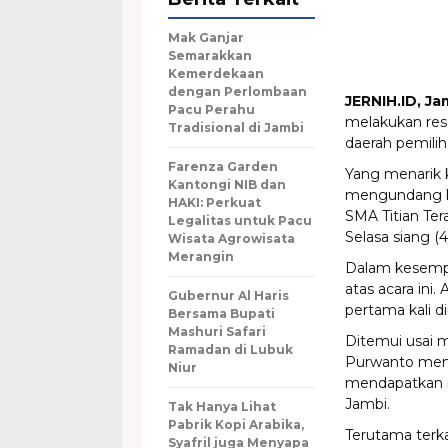
Mak Ganjar
Semarakkan
Kemerdekaan
dengan Perlombaan
JERNIH.ID, Ja
Pacu Perahu
melakukan res
Tradisional di Jambi
daerah pemili
Farenza Garden
Yang menarik k
Kantongi NIB dan
mengundang k
HAKI: Perkuat
SMA Titian Te
Legalitas untuk Pacu
Selasa siang (
Wisata Agrowisata
Merangin
Dalam kesempat
atas acara ini.
Gubernur Al Haris
pertama kali 
Bersama Bupati
Mashuri Safari
Ditemui usai 
Ramadan di Lubuk
Purwanto men
Niur
mendapatkan in
Jambi.
Tak Hanya Lihat
Pabrik Kopi Arabika,
Terutama terka
Syafril juga Menyapa