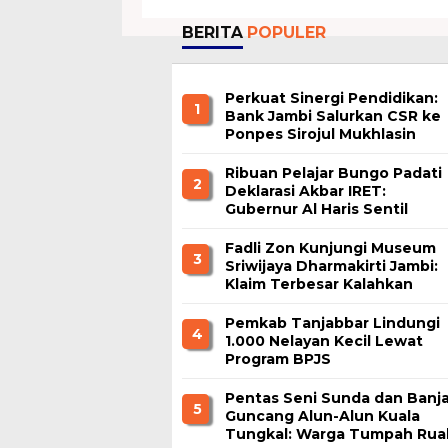
BERITA
POPULER
Perkuat Sinergi Pendidikan:
1
Bank Jambi Salurkan CSR ke
Ponpes Sirojul Mukhlasin
Jambi
Ribuan Pelajar Bungo Padati
2
Deklarasi Akbar IRET:
Gubernur Al Haris Sentil
Bahaya Judi Online dan
Radikalisme
Fadli Zon Kunjungi Museum
3
Sriwijaya Dharmakirti Jambi:
Klaim Terbesar Kalahkan
Borobudur dan Prambanan
Pemkab Tanjabbar Lindungi
4
1.000 Nelayan Kecil Lewat
Program BPJS
Ketenagakerjaan
Pentas Seni Sunda dan Banja
5
Guncang Alun-Alun Kuala
Tungkal: Warga Tumpah Rua