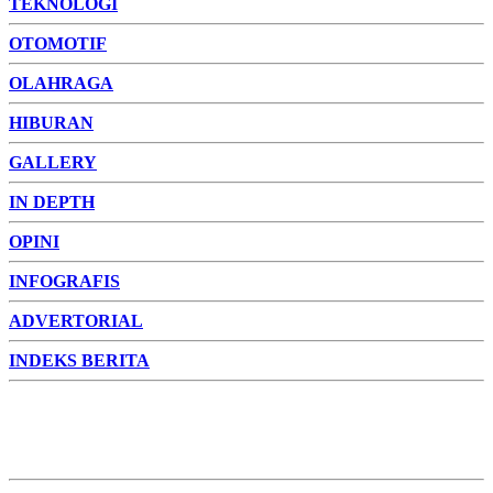
TEKNOLOGI
OTOMOTIF
OLAHRAGA
HIBURAN
GALLERY
IN DEPTH
OPINI
INFOGRAFIS
ADVERTORIAL
INDEKS BERITA
ADVERTORIAL
FOTO
VIDEO
PESONA JAMBI
PESONA
INDONESIA
PESONA DUNIA
CAKRAWALA
HEALTH
PROPERTY
LIFESTYLE
ENTREPRENEURSHIP