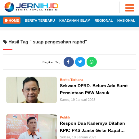
ADVERTORIAL
©
2022
FOTO
JERNIH.ID
HOME
BERITA TERBARU
KHAZANAH ISLAM
REGIONAL
NASIONAL
•
VIDEO
Developed
by
PESONA
Hasil Tag "
suap pengesahan rapbd
"
JAMBI
HOME
PESONA
INDONESIA
Bagikan Tag :
REGIONAL
PESONA
DUNIA
Berita Terbaru
NASIONAL
CAKRAWALA
Sekwan DPRD: Belum Ada Surat
Permintaan PAW Masuk
HEALTH
INTERNASIONAL
Kamis, 19 Januari 2023
PROPERTY
EKOBIS
LIFESTYLE
Politik
Respon Dua Kadernya Ditahan
ENTREPRENEURSHIP
POLITIK
KPK: PKS Jambi Gelar Rapat
Malam Ini
Selasa, 10 Januari 2023