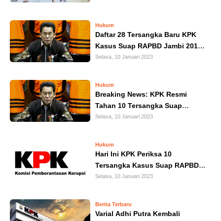
HUKUM
Hukum
Daftar 28 Tersangka Baru KPK
KRIMINAL
Kasus Suap RAPBD Jambi 2017-
2018: 10 Tersangka Langsung
Selasa, 10 Januari 2023
KHAZANAH
Ditahan
LEISUR
Hukum
Breaking News: KPK Resmi
Tahan 10 Tersangka Suap
TEKNOLOGI
RAPBD Jambi 2017-2018
Selasa, 10 Januari 2023
OTOMOTIF
Hukum
Hari Ini KPK Periksa 10
OLAHRAGA
Tersangka Kasus Suap RAPBD
Provinsi Jambi
Selasa, 10 Januari 2023
HIBURAN
Berita Terbaru
GALLERY
Varial Adhi Putra Kembali