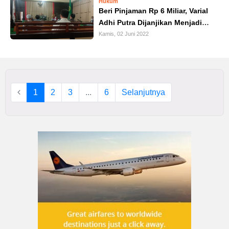
Hukum
Beri Pinjaman Rp 6 Miliar, Varial
Adhi Putra Dijanjikan Menjadi
Kadis PUPR Provinsi Jambi
Kamis, 02 Juni 2022
1
2
3
...
6
Selanjutnya