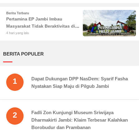
Pendidikan dan Infrastruktur
Berita Terbaru
Pertamina EP Jambi Imbau
Masyarakat Tidak Beraktivitas di
Atas Jalur Pipa Migas Demi
4 hari yang lalu
Keselamatan Bersama
BERITA POPULER
Dapat Dukungan DPP NasDem: Syarif Fasha
1
Nyatakan Siap Maju di Pilgub Jambi
Fadli Zon Kunjungi Museum Sriwijaya
2
Dharmakirti Jambi: Klaim Terbesar Kalahkan
Borobudur dan Prambanan