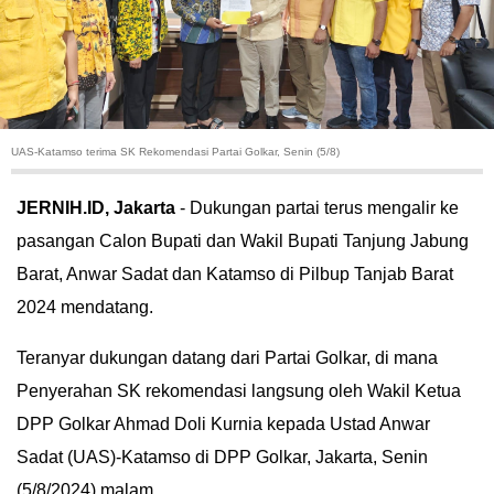
HUKUM
KRIMINAL
KHAZANAH
UAS-Katamso terima SK Rekomendasi Partai Golkar, Senin (5/8)
LEISUR
JERNIH.ID, Jakarta
- Dukungan partai terus mengalir ke
pasangan Calon Bupati dan Wakil Bupati Tanjung Jabung
TEKNOLOGI
Barat, Anwar Sadat dan Katamso di Pilbup Tanjab Barat
OTOMOTIF
2024 mendatang.
Teranyar dukungan datang dari Partai Golkar, di mana
OLAHRAGA
Penyerahan SK rekomendasi langsung oleh Wakil Ketua
HIBURAN
DPP Golkar Ahmad Doli Kurnia kepada Ustad Anwar
Sadat (UAS)-Katamso di DPP Golkar, Jakarta, Senin
GALLERY
(5/8/2024) malam.