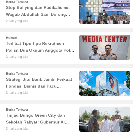
Berita Terbaru
Stop Bullying dan Radikalisme:
Wagub Abdullah Sani Dorong
Siswa Jadi Garda Terdepan
2 hari yang lalu
Bangsa
Hukum
Terlibat Tipu-tipu Rekrutmen
Polisi: Dua Oknum Anggota Polda
Jambi Diciduk Propam
3 hari yang lalu
Berita Terbaru
Strategi Jitu Bank Jambi Perkuat
Fondasi Bisnis dan Pacu
Pertumbuhan Ekonomi Jambi
3 hari yang lalu
Berita Terbaru
Tinjau Bungo Green City dan
Sekolah Rakyat: Gubernur Al
Haris Tekankan Sinergi
3 hari yang lalu