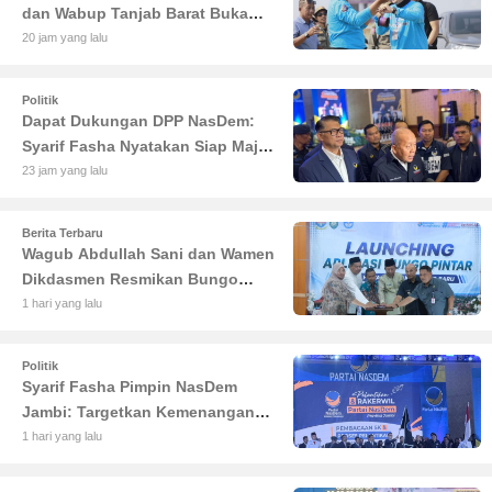
dan Wabup Tanjab Barat Buka
Lomba Sauk'an Layangan
20 jam yang lalu
Politik
Dapat Dukungan DPP NasDem:
Syarif Fasha Nyatakan Siap Maju
di Pilgub Jambi
23 jam yang lalu
Berita Terbaru
Wagub Abdullah Sani dan Wamen
Dikdasmen Resmikan Bungo
Pintar: Dorong Digitalisasi
1 hari yang lalu
Pendidikan Jambi
Politik
Syarif Fasha Pimpin NasDem
Jambi: Targetkan Kemenangan
Besar di Pemilu 2029
1 hari yang lalu