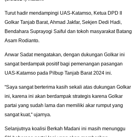
IN
Turut hadir mendampingi UAS-Katamso, Ketua DPD II
DEPTH
Golkar Tanjab Barat, Ahmad Jakfar, Sekjen Dedi Hadi,
OPINI
Bendahara Suprayogi Saiful dan tokoh masyarakat Batang
Asam Rodianto.
INFOGRAFIS
Anwar Sadat mengatakan, dengan dukungan Golkar ini
ADVERTORIAL
sangat berdampak positif bagi pemenangan pasangan
UAS-Katamso pada Pilbup Tanjab Barat 2024 ini.
INDEKS
BERITA
“Saya sangat berterima kasih sekali atas dukungan Golkar
ini, karena ini akan berdampak strategis karena Golkar
partai yang sudah lama dan memiliki akar rumput yang
sangat kuat,“ ujarnya.
Selanjutnya koalisi Berkah Madani ini masih menunggu