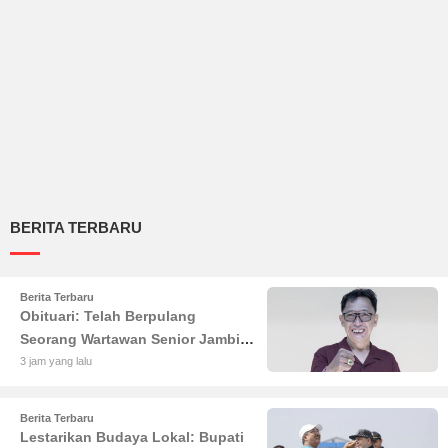
BERITA TERBARU
Berita Terbaru
Obituari: Telah Berpulang
Seorang Wartawan Senior Jambi
Hery Farmansyah atau Hery
3 jam yang lalu
Rawas
Berita Terbaru
Lestarikan Budaya Lokal: Bupati