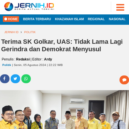
ADVERTORIAL
©
2022
FOTO
JERNIH.ID
HOME
BERITA TERBARU
KHAZANAH ISLAM
REGIONAL
NASIONAL
•
VIDEO
Developed
by
JERNIH ID
POLITIK
PESONA
JAMBI
Terima SK Golkar, UAS: Tidak Lama Lagi
HOME
Gerindra dan Demokrat Menyusul
PESONA
INDONESIA
Penulis :
Redaksi
| Editor :
Ardy
REGIONAL
PESONA
Politik
| Senin, 05 Agustus 2024 | 22:22 WIB
DUNIA
NASIONAL
CAKRAWALA
HEALTH
INTERNASIONAL
PROPERTY
EKOBIS
LIFESTYLE
ENTREPRENEURSHIP
POLITIK