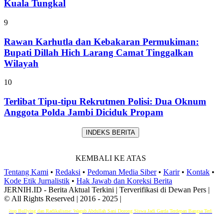
Kuala Tungkal
9
Rawan Karhutla dan Kebakaran Permukiman:
Bupati Dillah Hich Larang Camat Tinggalkan
Wilayah
10
Terlibat Tipu-tipu Rekrutmen Polisi: Dua Oknum
Anggota Polda Jambi Diciduk Propam
INDEKS BERITA
KEMBALI KE ATAS
Tentang Kami
•
Redaksi
•
Pedoman Media Siber
•
Karir
•
Kontak
•
Kode Etik Jurnalistik
•
Hak Jawab dan Koreksi Berita
JERNIH.ID - Berita Aktual Terkini | Terverifikasi di Dewan Pers |
© All Rights Reserved | 2016 - 2025 |
 Bullying dan Radikalisme: Wagub Abdullah Sani Dorong Siswa Jadi Garda Terdepan Bangsa
Terlibat Tipu-t