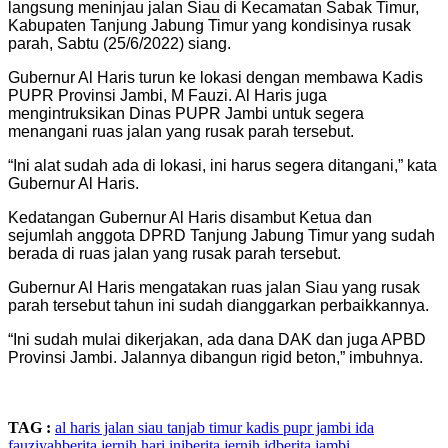
langsung meninjau jalan Siau di Kecamatan Sabak Timur,
Kabupaten Tanjung Jabung Timur yang kondisinya rusak
parah, Sabtu (25/6/2022) siang.
Gubernur Al Haris turun ke lokasi dengan membawa Kadis
PUPR Provinsi Jambi, M Fauzi. Al Haris juga
mengintruksikan Dinas PUPR Jambi untuk segera
menangani ruas jalan yang rusak parah tersebut.
“Ini alat sudah ada di lokasi, ini harus segera ditangani,” kata
Gubernur Al Haris.
Kedatangan Gubernur Al Haris disambut Ketua dan
sejumlah anggota DPRD Tanjung Jabung Timur yang sudah
berada di ruas jalan yang rusak parah tersebut.
Gubernur Al Haris mengatakan ruas jalan Siau yang rusak
parah tersebut tahun ini sudah dianggarkan perbaikkannya.
“Ini sudah mulai dikerjakan, ada dana DAK dan juga APBD
Provinsi Jambi. Jalannya dibangun rigid beton,” imbuhnya.
TAG :
al haris
jalan siau tanjab timur
kadis pupr jambi
ida
fauziyah
berita jernih hari ini
berita jernih id
berita jambi