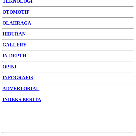
TEKNOLOGI
OTOMOTIF
OLAHRAGA
HIBURAN
GALLERY
IN DEPTH
OPINI
INFOGRAFIS
ADVERTORIAL
INDEKS BERITA
ADVERTORIAL
FOTO
VIDEO
PESONA JAMBI
PESONA
INDONESIA
PESONA DUNIA
CAKRAWALA
HEALTH
PROPERTY
LIFESTYLE
ENTREPRENEURSHIP