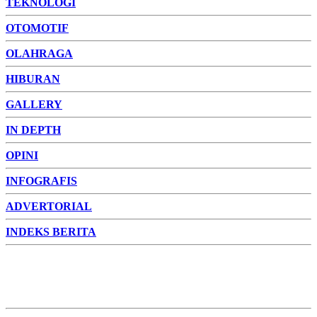
TEKNOLOGI
OTOMOTIF
OLAHRAGA
HIBURAN
GALLERY
IN DEPTH
OPINI
INFOGRAFIS
ADVERTORIAL
INDEKS BERITA
ADVERTORIAL
FOTO
VIDEO
PESONA JAMBI
PESONA
INDONESIA
PESONA DUNIA
CAKRAWALA
HEALTH
PROPERTY
LIFESTYLE
ENTREPRENEURSHIP