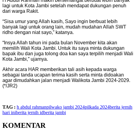
H Abdul Rahman makin bersemangat berbuat lebih banyak
lagi untuk Kota Jambi setelah mendapat dukungan penuh
dari warga Rakit.
“Sisa umur yang Allah kasih, Sayo ingin berbuat lebih
banyak lagi untuk orang lain, mudah mudahan Allah SWT
ridho dengan niat sayo,” katanya.
“Insya Allah tahun ini pada bulan November kita akan
memilih Wali Kota Jambi. Untuk itu saya minta dukungan
bapak ibu dan juga tolong doa kan saya terpilih menjadi Wali
Kota Jambi,” ujarnya.
Akhir acara HAR memberikan tali asih kepada warga
sebagai tanda ucapan terima kasih serta minta didoakan
agar dimudahkan jalan menjadi Walikota Jambi 2024-2029.
(*/JR2)
TAG :
h abdul rahman
pilwako jambi 2024
pilkada 2024
berita jernih
hari ini
berita jernih id
berita jambi
KOMENTAR