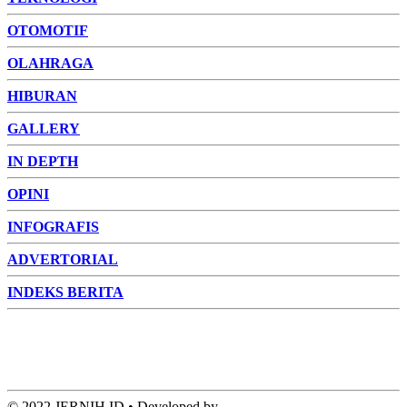
OTOMOTIF
OLAHRAGA
HIBURAN
GALLERY
IN DEPTH
OPINI
INFOGRAFIS
ADVERTORIAL
INDEKS BERITA
ADVERTORIAL
FOTO
VIDEO
PESONA JAMBI
PESONA
INDONESIA
PESONA DUNIA
CAKRAWALA
HEALTH
PROPERTY
LIFESTYLE
ENTREPRENEURSHIP
© 2022 JERNIH.ID • Developed by