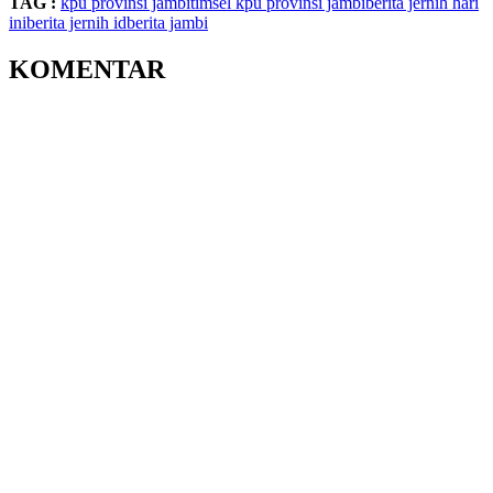
TAG :
kpu provinsi jambi
timsel kpu provinsi jambi
berita jernih hari
ini
berita jernih id
berita jambi
KOMENTAR