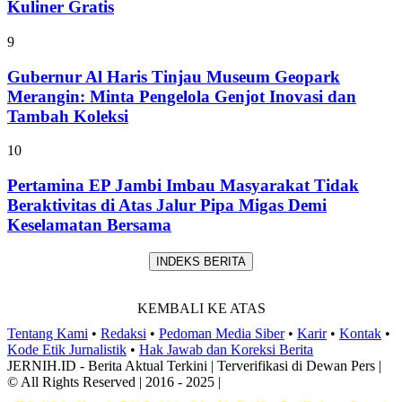
Kuliner Gratis
9
Gubernur Al Haris Tinjau Museum Geopark
Merangin: Minta Pengelola Genjot Inovasi dan
Tambah Koleksi
10
Pertamina EP Jambi Imbau Masyarakat Tidak
Beraktivitas di Atas Jalur Pipa Migas Demi
Keselamatan Bersama
INDEKS BERITA
KEMBALI KE ATAS
Tentang Kami
•
Redaksi
•
Pedoman Media Siber
•
Karir
•
Kontak
•
Kode Etik Jurnalistik
•
Hak Jawab dan Koreksi Berita
JERNIH.ID - Berita Aktual Terkini | Terverifikasi di Dewan Pers |
© All Rights Reserved | 2016 - 2025 |