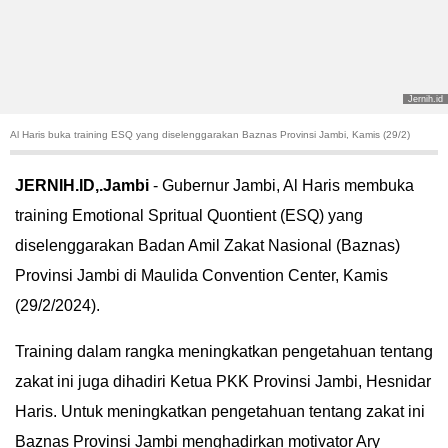
POLITIK
HUKUM
Jernih.id
KRIMINAL
Al Haris buka training ESQ yang diselenggarakan Baznas Provinsi Jambi, Kamis (29/2)
KHAZANAH
JERNIH.ID,.Jambi
-
Gubernur Jambi, Al Haris membuka
training Emotional Spritual Quontient (ESQ) yang
LEISUR
diselenggarakan Badan Amil Zakat Nasional (Baznas)
TEKNOLOGI
Provinsi Jambi di Maulida Convention Center, Kamis
(29/2/2024).
OTOMOTIF
Training dalam rangka meningkatkan pengetahuan tentang
OLAHRAGA
zakat ini juga dihadiri Ketua PKK Provinsi Jambi, Hesnidar
Haris. Untuk meningkatkan pengetahuan tentang zakat ini
HIBURAN
Baznas Provinsi Jambi menghadirkan motivator Ary