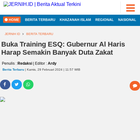
ADVERTORIAL
©
2022
FOTO
JERNIH.ID
HOME
BERITA TERBARU
KHAZANAH ISLAM
REGIONAL
NASIONAL
•
VIDEO
Developed
by
JERNIH ID
BERITA TERBARU
PESONA
Buka Training ESQ: Gubernur Al Haris
JAMBI
Harap Semakin Banyak Duta Zakat
PESONA
INDONESIA
Penulis :
Redaksi
| Editor :
Ardy
HOME
PESONA
Berita Terbaru
| Kamis, 29 Februari 2024 | 11:57 WIB
DUNIA
REGIONAL
CAKRAWALA
HEALTH
NASIONAL
PROPERTY
INTERNASIONAL
LIFESTYLE
ENTREPRENEURSHIP
EKOBIS