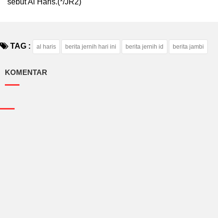
sebut Al Haris.(*/JR2)
TAG :
al haris
berita jernih hari ini
berita jernih id
berita jambi
KOMENTAR