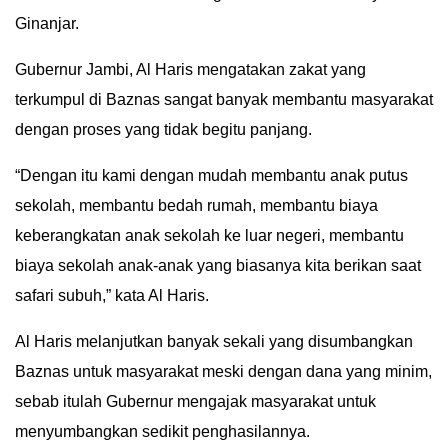
Ginanjar.
GALLERY
Gubernur Jambi, Al Haris mengatakan zakat yang
IN
DEPTH
terkumpul di Baznas sangat banyak membantu masyarakat
dengan proses yang tidak begitu panjang.
OPINI
“Dengan itu kami dengan mudah membantu anak putus
INFOGRAFIS
sekolah, membantu bedah rumah, membantu biaya
keberangkatan anak sekolah ke luar negeri, membantu
ADVERTORIAL
biaya sekolah anak-anak yang biasanya kita berikan saat
safari subuh,” kata Al Haris.
INDEKS
BERITA
Al Haris melanjutkan banyak sekali yang disumbangkan
Baznas untuk masyarakat meski dengan dana yang minim,
sebab itulah Gubernur mengajak masyarakat untuk
menyumbangkan sedikit penghasilannya.