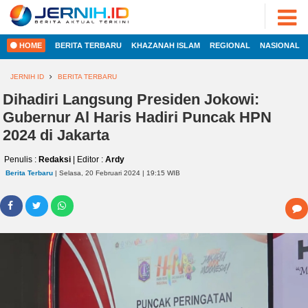
ADVERTORIAL
©
2022
FOTO
JERNIH.ID
HOME
BERITA TERBARU
KHAZANAH ISLAM
REGIONAL
NASIONAL
•
VIDEO
Developed
by
JERNIH ID
BERITA TERBARU
PESONA
JAMBI
Dihadiri Langsung Presiden Jokowi:
HOME
Gubernur Al Haris Hadiri Puncak HPN
PESONA
INDONESIA
2024 di Jakarta
REGIONAL
PESONA
Penulis :
Redaksi
| Editor :
Ardy
DUNIA
Berita Terbaru
| Selasa, 20 Februari 2024 | 19:15 WIB
NASIONAL
CAKRAWALA
HEALTH
INTERNASIONAL
PROPERTY
EKOBIS
LIFESTYLE
ENTREPRENEURSHIP
POLITIK