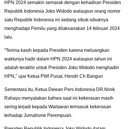
HPN 2024 semakin semarak dengan kehadiran Presiden
IN
Republik Indonesia Joko Widodo walaupun orang nomor
DEPTH
satu Republik Indonesia ini sedang sibuk-sibuknya
menghadapi Pemilu yang dilaksanakan 14 februari 2024
OPINI
lalu.
INFOGRAFIS
“Terima kasih kepada Presiden karena meluangkan
ADVERTORIAL
waktunya hadir dalam HPN 2024 walaupun tahun ini
adalah terakhir untuk Presiden Joko Widodo menghadiri
INDEKS
HPN," ujar Ketua PWI Pusat, Hendri Ch Bangun
BERITA
Sementara itu, Ketua Dewan Pers Indonesia DR.Ninik
Rahayu menyatakan bahwa saat ini kekerasan masih
sering terjadi kepada Wartawan termasuk kekerasan
terhadap Jurnalisme Perempuan.
Presiden Republik Indonesia Joko Widodo dalam