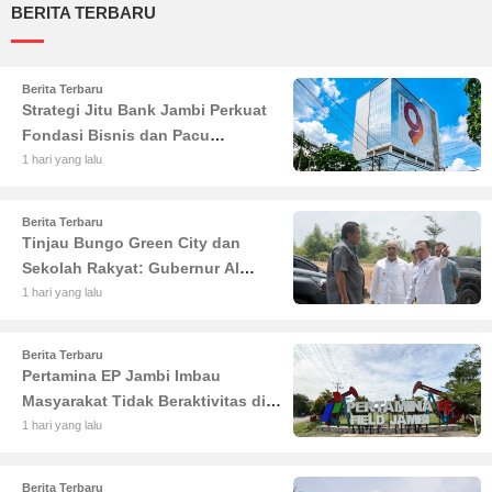
BERITA TERBARU
Berita Terbaru
Strategi Jitu Bank Jambi Perkuat
Fondasi Bisnis dan Pacu
Pertumbuhan Ekonomi Jambi
1 hari yang lalu
Berita Terbaru
Tinjau Bungo Green City dan
Sekolah Rakyat: Gubernur Al
Haris Tekankan Sinergi
1 hari yang lalu
Pendidikan dan Infrastruktur
Berita Terbaru
Pertamina EP Jambi Imbau
Masyarakat Tidak Beraktivitas di
Atas Jalur Pipa Migas Demi
1 hari yang lalu
Keselamatan Bersama
Berita Terbaru