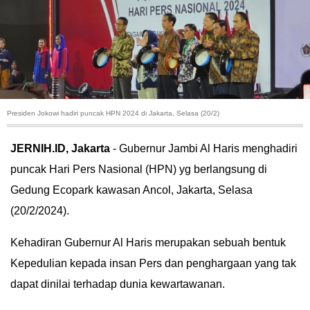
HUKUM
KRIMINAL
KHAZANAH
Presiden Jokowi hadiri puncak HPN 2024 di Jakarta, Selasa (20/2)
LEISUR
JERNIH.ID, Jakarta
-
Gubernur Jambi Al Haris menghadiri
TEKNOLOGI
puncak Hari Pers Nasional (HPN) yg berlangsung di
Gedung Ecopark kawasan Ancol, Jakarta, Selasa
OTOMOTIF
(20/2/2024).
OLAHRAGA
Kehadiran Gubernur Al Haris merupakan sebuah bentuk
HIBURAN
Kepedulian kepada insan Pers dan penghargaan yang tak
dapat dinilai terhadap dunia kewartawanan.
GALLERY