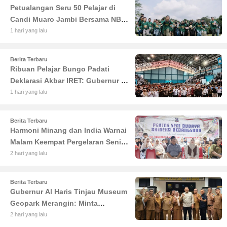
Petualangan Seru 50 Pelajar di
Candi Muaro Jambi Bersama NBT
Coal Group
1 hari yang lalu
Berita Terbaru
Ribuan Pelajar Bungo Padati
Deklarasi Akbar IRET: Gubernur Al
Haris Sentil Bahaya Judi Online
1 hari yang lalu
dan Radikalisme
Berita Terbaru
Harmoni Minang dan India Warnai
Malam Keempat Pergelaran Seni
Budaya di Alun-Alun Kuala
2 hari yang lalu
Tungkal
Berita Terbaru
Gubernur Al Haris Tinjau Museum
Geopark Merangin: Minta
Pengelola Genjot Inovasi dan
2 hari yang lalu
Tambah Koleksi