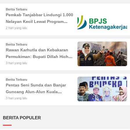
Berita Terbaru
Pemkab Tanjabbar Lindungi 1.000
Nelayan Kecil Lewat Program
BPJS Ketenagakerjaan
2 hari yang lalu
Berita Terbaru
Rawan Karhutla dan Kebakaran
Permukiman: Bupati Dillah Hich
Larang Camat Tinggalkan Wilayah
3 hari yang lalu
Berita Terbaru
Pentas Seni Sunda dan Banjar
Guncang Alun-Alun Kuala
Tungkal: Warga Tumpah Ruah
3 hari yang lalu
Nikmati Kuliner Gratis
BERITA POPULER