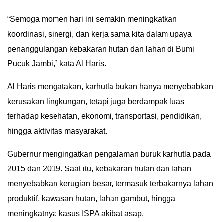
IN
“Semoga momen hari ini semakin meningkatkan
DEPTH
koordinasi, sinergi, dan kerja sama kita dalam upaya
penanggulangan kebakaran hutan dan lahan di Bumi
OPINI
Pucuk Jambi,” kata Al Haris.
INFOGRAFIS
Al Haris mengatakan, karhutla bukan hanya menyebabkan
ADVERTORIAL
kerusakan lingkungan, tetapi juga berdampak luas
terhadap kesehatan, ekonomi, transportasi, pendidikan,
INDEKS
hingga aktivitas masyarakat.
BERITA
Gubernur mengingatkan pengalaman buruk karhutla pada
2015 dan 2019. Saat itu, kebakaran hutan dan lahan
menyebabkan kerugian besar, termasuk terbakarnya lahan
produktif, kawasan hutan, lahan gambut, hingga
meningkatnya kasus ISPA akibat asap.