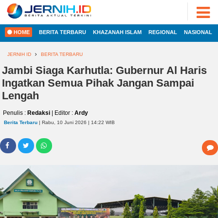
ADVERTORIAL
©
2022
FOTO
JERNIH.ID
HOME
BERITA TERBARU
KHAZANAH ISLAM
REGIONAL
NASIONAL
•
VIDEO
Developed
by
JERNIH ID
BERITA TERBARU
PESONA
JAMBI
Jambi Siaga Karhutla: Gubernur Al Haris
HOME
Ingatkan Semua Pihak Jangan Sampai
PESONA
INDONESIA
Lengah
REGIONAL
PESONA
Penulis :
Redaksi
| Editor :
Ardy
DUNIA
Berita Terbaru
| Rabu, 10 Juni 2026 | 14:22 WIB
NASIONAL
CAKRAWALA
HEALTH
INTERNASIONAL
PROPERTY
EKOBIS
LIFESTYLE
ENTREPRENEURSHIP
POLITIK