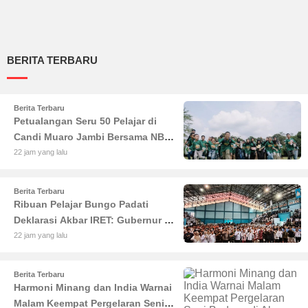
BERITA TERBARU
Berita Terbaru
Petualangan Seru 50 Pelajar di
Candi Muaro Jambi Bersama NBT
Coal Group
22 jam yang lalu
Berita Terbaru
Ribuan Pelajar Bungo Padati
Deklarasi Akbar IRET: Gubernur Al
Haris Sentil Bahaya Judi Online
22 jam yang lalu
dan Radikalisme
Berita Terbaru
Harmoni Minang dan India Warnai
Malam Keempat Pergelaran Seni