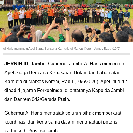
HUKUM
KRIMINAL
KHAZANAH
Al Haris memimpin Apel Siaga Bencana Karhutla di Markas Korem Jambi, Rabu (10/6)
LEISUR
JERNIH.ID, Jambi
- Gubernur Jambi, Al Haris memimpin
TEKNOLOGI
Apel Siaga Bencana Kebakaran Hutan dan Lahan atau
Karhutla di Markas Korem, Rabu (10/6/2026). Apel ini turut
OTOMOTIF
dihadiri jajaran Forkopimda, di antaranya Kapolda Jambi
OLAHRAGA
dan Danrem 042/Garuda Putih.
HIBURAN
Gubernur Al Haris mengajak seluruh pihak memperkuat
koordinasi dan kerja sama dalam menghadapi potensi
GALLERY
karhutla di Provinsi Jambi.