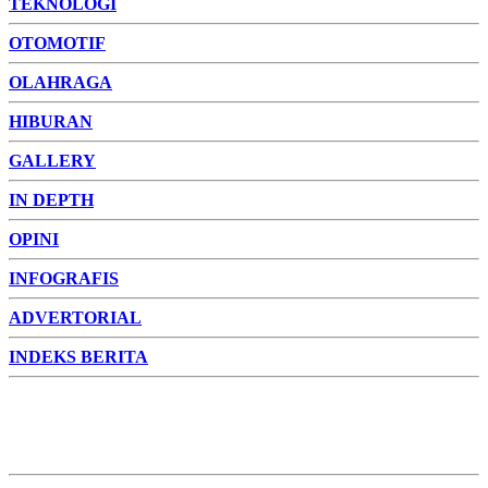
TEKNOLOGI
OTOMOTIF
OLAHRAGA
HIBURAN
GALLERY
IN DEPTH
OPINI
INFOGRAFIS
ADVERTORIAL
INDEKS BERITA
ADVERTORIAL
FOTO
VIDEO
PESONA JAMBI
PESONA
INDONESIA
PESONA DUNIA
CAKRAWALA
HEALTH
PROPERTY
LIFESTYLE
ENTREPRENEURSHIP