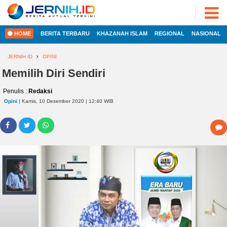
ADVERTORIAL
©
2022
FOTO
JERNIH.ID
HOME
BERITA TERBARU
KHAZANAH ISLAM
REGIONAL
NASIONAL
•
VIDEO
Developed
by
JERNIH ID
OPINI
PESONA
JAMBI
Memilih Diri Sendiri
HOME
PESONA
Penulis :
Redaksi
INDONESIA
Opini
| Kamis, 10 Desember 2020 | 12:40 WIB
REGIONAL
PESONA
DUNIA
NASIONAL
CAKRAWALA
HEALTH
INTERNASIONAL
PROPERTY
EKOBIS
LIFESTYLE
ENTREPRENEURSHIP
POLITIK