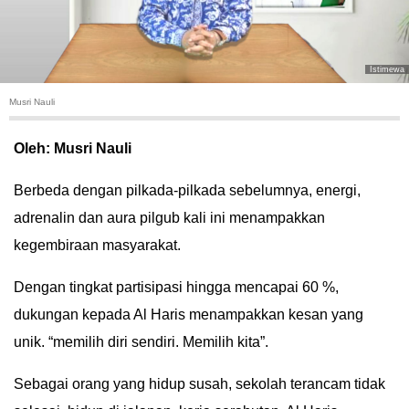
HUKUM
KRIMINAL
Istimewa
Musri Nauli
KHAZANAH
Oleh: Musri Nauli
LEISUR
Berbeda dengan pilkada-pilkada sebelumnya, energi,
TEKNOLOGI
adrenalin dan aura pilgub kali ini menampakkan
kegembiraan masyarakat.
OTOMOTIF
Dengan tingkat partisipasi hingga mencapai 60 %,
OLAHRAGA
dukungan kepada Al Haris menampakkan kesan yang
unik. “memilih diri sendiri. Memilih kita”.
HIBURAN
Sebagai orang yang hidup susah, sekolah terancam tidak
GALLERY