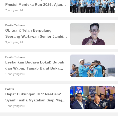
Presisi Merdeka Run 2026: Ajang
Olahraga yang Gerakkan UMKM
7 jam yang lalu
Jambi
Berita Terbaru
Obituari: Telah Berpulang
Seorang Wartawan Senior Jambi
Hery Farmansyah atau Hery
9 jam yang lalu
Rawas
Berita Terbaru
Lestarikan Budaya Lokal: Bupati
dan Wabup Tanjab Barat Buka
Lomba Sauk'an Layangan
1 hari yang lalu
Politik
Dapat Dukungan DPP NasDem:
Syarif Fasha Nyatakan Siap Maju
di Pilgub Jambi
1 hari yang lalu