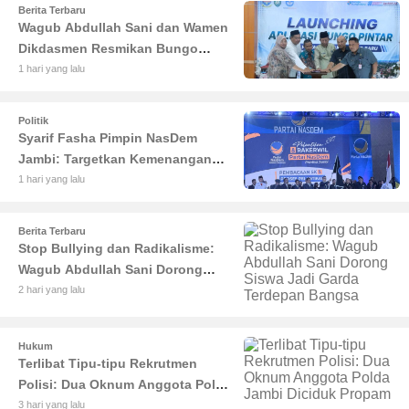
Berita Terbaru
Wagub Abdullah Sani dan Wamen
Dikdasmen Resmikan Bungo
Pintar: Dorong Digitalisasi
1 hari yang lalu
Pendidikan Jambi
Politik
Syarif Fasha Pimpin NasDem
Jambi: Targetkan Kemenangan
Besar di Pemilu 2029
1 hari yang lalu
Berita Terbaru
Stop Bullying dan Radikalisme:
Wagub Abdullah Sani Dorong
Siswa Jadi Garda Terdepan
2 hari yang lalu
Bangsa
Hukum
Terlibat Tipu-tipu Rekrutmen
Polisi: Dua Oknum Anggota Polda
Jambi Diciduk Propam
3 hari yang lalu