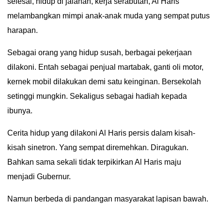
selesai, hidup di jalanan, kerja serabutan, Al Haris
IN
melambangkan mimpi anak-anak muda yang sempat putus
DEPTH
harapan.
OPINI
Sebagai orang yang hidup susah, berbagai pekerjaan
dilakoni. Entah sebagai penjual martabak, ganti oli motor,
INFOGRAFIS
kernek mobil dilakukan demi satu keinginan. Bersekolah
setinggi mungkin. Sekaligus sebagai hadiah kepada
ADVERTORIAL
ibunya.
INDEKS
BERITA
Cerita hidup yang dilakoni Al Haris persis dalam kisah-
kisah sinetron. Yang sempat diremehkan. Diragukan.
Bahkan sama sekali tidak terpikirkan Al Haris maju
menjadi Gubernur.
Namun berbeda di pandangan masyarakat lapisan bawah.