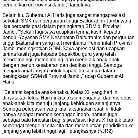
pendidikan di Provinsi Jambi," lanjutnya.
Selain itu, Gubernur Al Haris juga sangat mengapresiasi
sekolah SMK dan perguruan tinggi Baiturrahim Jambi yang
ikut berpartisipasi dalam peningkatan SDM di Provinsi
Jambi. "Sekali lagi saya ucapkan terima kasih kepada
pendiri Yayasan SMK Kesehatan Baiturrahim dan perguruan
tinggi Baiturrahim yang ikut membantu Pemerintah Provinsi
Jambi meningkatkan SDM. Saya apresiasi dan ucapkan
terima kasih juga kepada Bapak/Ibu guru yang telah
mendampingi, membimbing, dan mendidik anak-anak
dengan penuh kesabaran dan dedikasi tinggi. Semoga
menjadi amal jariyah untuk bapak ibu semua dalam
peningkatan SDM di Provinsi Jambi," ucap Gubernur Al
Haris.
"Selamat kepada anak-anakku Kelas XII yang hari ini
dinyatakan lulus. Hari ini kita akan mengantar dan melepas
anak-anak kita menuju jenjang kehidupan selanjutnya.
Semoga pelepasan yang kita laksanakan saat ini tidak
hanya sebagai momen kenangan indah, namun juga
sebagai batu loncatan bagi siswa/siswi kelas XII untuk tetap
semangat mengejar cita-cita dan melanjutkan pendidikan ke
jenjang yang lebih tinggi lagi," pungkasnya.(*/JR2)