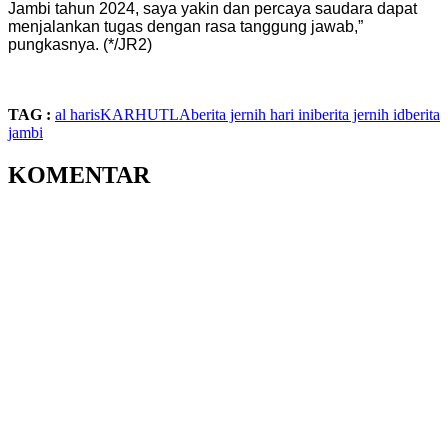
Jambi tahun 2024, saya yakin dan percaya saudara dapat
menjalankan tugas dengan rasa tanggung jawab,”
pungkasnya. (*/JR2)
TAG :
al haris
KARHUTLA
berita jernih hari ini
berita jernih id
berita
jambi
KOMENTAR