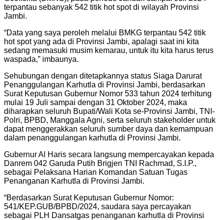
terpantau sebanyak 542 titik hot spot di wilayah Provinsi
Jambi.
“Data yang saya peroleh melalui BMKG terpantau 542 titik
hot spot yang ada di Provinsi Jambi, apalagi saat ini kita
sedang memasuki musim kemarau, untuk itu kita harus terus
waspada,” imbaunya.
Sehubungan dengan ditetapkannya status Siaga Darurat
Penanggulangan Karhutla di Provinsi Jambi, berdasarkan
Surat Keputusan Gubernur Nomor 533 tahun 2024 terhitung
mulai 19 Juli sampai dengan 31 Oktober 2024, maka
diharapkan seluruh Bupati/Wali Kota se-Provinsi Jambi, TNI-
Polri, BPBD, Manggala Agni, serta seluruh stakeholder untuk
dapat menggerakkan seluruh sumber daya dan kemampuan
dalam penanggulangan karhutla di Provinsi Jambi.
Gubernur Al Haris secara langsung mempercayakan kepada
Danrem 042 Garuda Putih Brigjen TNI Rachmad, S.I.P.,
sebagai Pelaksana Harian Komandan Satuan Tugas
Penanganan Karhutla di Provinsi Jambi.
“Berdasarkan Surat Keputusan Gubernur Nomor:
541/KEP.GUB/BPBD/2024, saudara saya percayakan
sebagai PLH Dansatgas penanganan karhutla di Provinsi