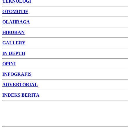
TEKNOLOGI
OTOMOTIF
OLAHRAGA
HIBURAN
GALLERY
IN DEPTH
OPINI
INFOGRAFIS
ADVERTORIAL
INDEKS BERITA
ADVERTORIAL
FOTO
VIDEO
PESONA JAMBI
PESONA
INDONESIA
PESONA DUNIA
CAKRAWALA
HEALTH
PROPERTY
LIFESTYLE
ENTREPRENEURSHIP